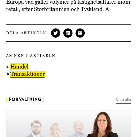
Europa vad gäller volymer på fastighetsaffärer inom
retail, efter Storbritannien och Tyskland. A
DELA ARTIKELN
ÄMNEN I ARTIKELN
#
Handel
#
Transaktioner
Visa alla
[
FÖRVALTNING
]