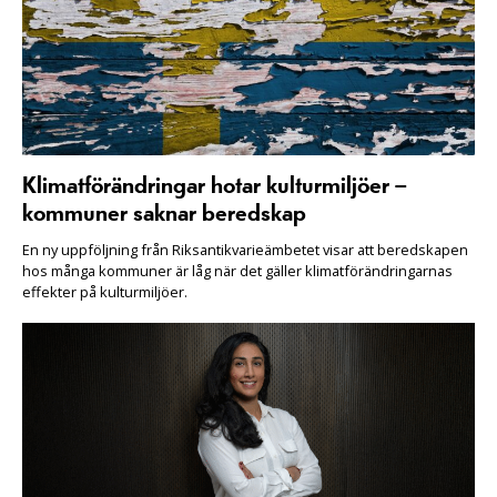
Klimatförändringar hotar kulturmiljöer –
kommuner saknar beredskap
En ny uppföljning från Riksantikvarieämbetet visar att beredskapen
hos många kommuner är låg när det gäller klimatförändringarnas
effekter på kulturmiljöer.