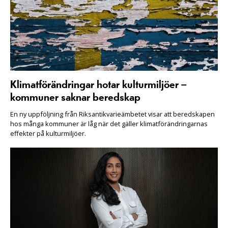
Klimatförändringar hotar kulturmiljöer –
kommuner saknar beredskap
En ny uppföljning från Riksantikvarieämbetet visar att beredskapen
hos många kommuner är låg när det gäller klimatförändringarnas
effekter på kulturmiljöer.