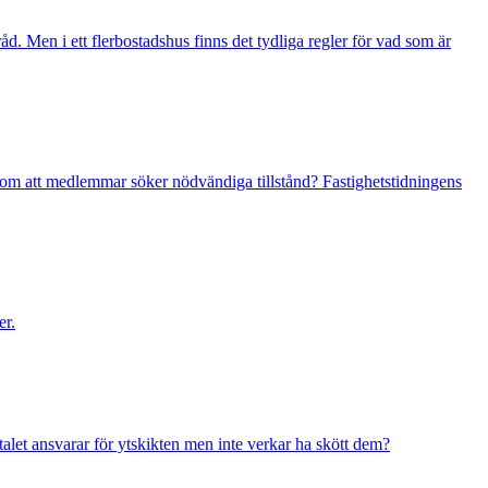
Men i ett flerbostadshus finns det tydliga regler för vad som är
m att medlemmar söker nödvändiga tillstånd? Fastighetstidningens
er.
let ansvarar för ytskikten men inte verkar ha skött dem?