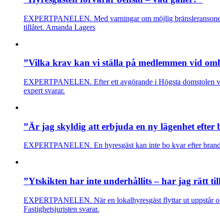
EXPERTPANELEN. Med varningar om möjlig bränsleransonering i S
tillåtet. Amanda Lagers
”Vilka krav kan vi ställa på medlemmen vid o
EXPERTPANELEN. Efter ett avgörande i Högsta domstolen väcks 
expert svarar.
”Är jag skyldig att erbjuda en ny lägenhet efter
EXPERTPANELEN. En hyresgäst kan inte bo kvar efter brand. 
”Ytskikten har inte underhållits – har jag rätt til
EXPERTPANELEN. När en lokalhyresgäst flyttar ut uppstår ofta f
Fastighetsjuristen svarar.