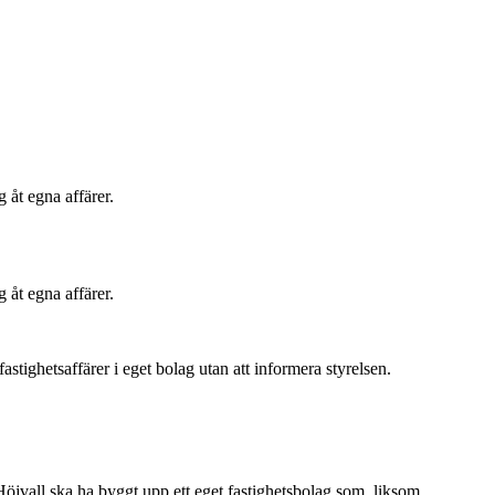
g åt egna affärer.
g åt egna affärer.
fastighetsaffärer i eget bolag utan att informera styrelsen.
Höjvall ska ha byggt upp ett eget fastighetsbolag som, liksom