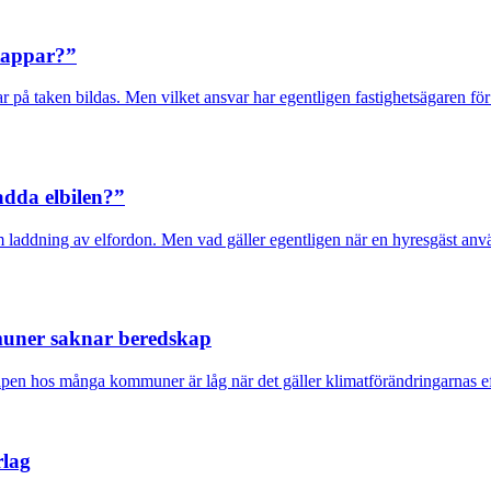
stappar?”
 taken bildas. Men vilket ansvar har egentligen fastighetsägaren för a
adda elbilen?”
addning av elfordon. Men vad gäller egentligen när en hyresgäst använ
muner saknar beredskap
apen hos många kommuner är låg när det gäller klimatförändringarnas eff
rlag