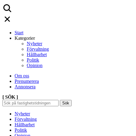
Start
Kategorier
Nyheter
Förvaltning
Hållbarhet
Politik
Opinion
Om oss
Prenumerera
Annonsera
[ SÖK ]
Sök
Sök
Sök
efter:
Nyheter
Förvaltning
Hållbarhet
Politik
Opinion