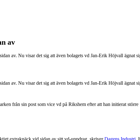
an av
 sidan av. Nu visar det sig att även bolagets vd Jan-Erik Höjvall ägnat si
 sidan av. Nu visar det sig att även bolagets vd Jan-Erik Höjvall ägnat si
parken från sin post som vice vd på Rikshem efter att han initierat större 
ktigt extraknäck vid sidan av sitt vd-uppdrag, skriver
Dagens Industri
. 