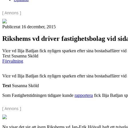
[ Annons ]
Publicerat 16 december, 2015
Rikshems vd driver fastighetsbolag vid sid
Vice vd Ilija Batljan fick nyligen sparken efter sina bostadsaffärer vid
Text Susanna Sköld
Förvaltning
Vice vd Ilija Batljan fick nyligen sparken efter sina bostadsaffärer vid
Text
Susanna Sköld
Som Fastighetstidningen tidigare kunde
rapportera
fick Ilija Batljan s
[ Annons ]
Nu visar det sig att även Rikshems vd Jan-Erik Höjvall haft ett tvivela