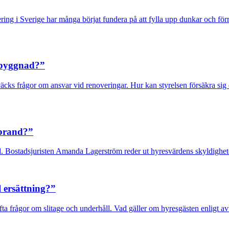
verige har många börjat fundera på att fylla upp dunkar och förråd. 
mbyggnad?”
frågor om ansvar vid renoveringar. Hur kan styrelsen försäkra sig o
 brand?”
Bostadsjuristen Amanda Lagerström reder ut hyresvärdens skyldighet
l ersättning?”
rågor om slitage och underhåll. Vad gäller om hyresgästen enligt avta