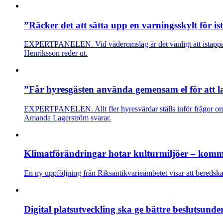
”Räcker det att sätta upp en varningsskylt för i
EXPERTPANELEN. Vid väderomslag är det vanligt att istappar på
Henriksson reder ut.
”Får hyresgästen använda gemensam el för att l
EXPERTPANELEN. Allt fler hyresvärdar ställs inför frågor om l
Amanda Lagerström svarar.
Klimatförändringar hotar kulturmiljöer – kom
En ny uppföljning från Riksantikvarieämbetet visar att beredsk
Digital platsutveckling ska ge bättre beslutsunde