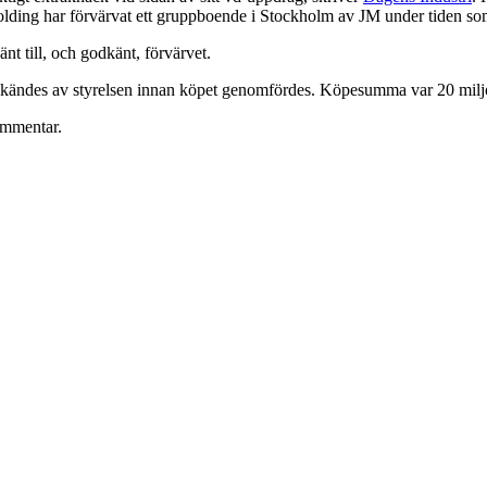
Holding har förvärvat ett gruppboende i Stockholm av JM under tiden so
t till, och godkänt, förvärvet.
godkändes av styrelsen innan köpet genomfördes. Köpesumma var 20 milj
ommentar.