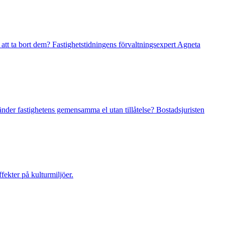
tt ta bort dem? Fastighetstidningens förvaltningsexpert Agneta
der fastighetens gemensamma el utan tillåtelse? Bostadsjuristen
ekter på kulturmiljöer.