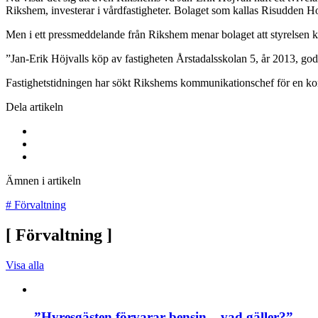
Rikshem, investerar i vårdfastigheter. Bolaget som kallas Risudden 
Men i ett pressmeddelande från Rikshem menar bolaget att styrelsen kän
”Jan-Erik Höjvalls köp av fastigheten Årstadalsskolan 5, år 2013, 
Fastighetstidningen har sökt Rikshems kommunikationschef för en k
Dela artikeln
Ämnen i artikeln
#
Förvaltning
[
Förvaltning
]
Visa alla
”Hyresgästen förvarar bensin – vad gäller?”