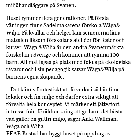
miljöhandläggare på Svanen.
Huset rymmer flera generationer. På första
våningen finns Sadelmakarens förskola Wåga&
Wilja. På kvällar och helger kan seniorerna låna
matsalen liksom förskolans ateljéer för fester och
kurser. Wåga &Wilja är den andra Svanenmärkta
förskolan i Sverige och kommer att rymma 100
barn. All mat lagas på plats med fokus på ekologiska
råvaror och i sin pedagogik satsar Wåga&Wilja på
barnens egna skapande.
– Det känns fantastiskt att få verka i så här fina
lokaler och fin miljö och därför extra viktigt att
förvalta hela konceptet. Vi märker ett jättestort
intresse från föräldrar kring att ge barn det bästa
vad gäller en giftfri miljö, säger Anki Wallman,
Wåga och Wilja.
PEAB Bostad har byggt huset på uppdrag av