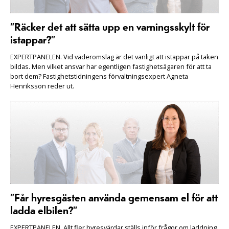
”Räcker det att sätta upp en varningsskylt för
istappar?”
EXPERTPANELEN. Vid väderomslag är det vanligt att istappar på taken
bildas. Men vilket ansvar har egentligen fastighetsägaren för att ta
bort dem? Fastighetstidningens förvaltningsexpert Agneta
Henriksson reder ut.
”Får hyresgästen använda gemensam el för att
ladda elbilen?”
EXPERTPANELEN. Allt fler hyresvärdar ställs inför frågor om laddning