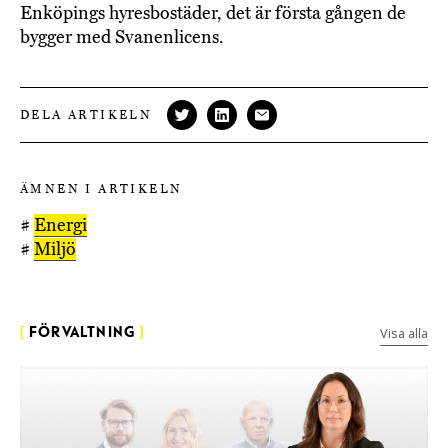
Enköpings hyresbostäder, det är första gången de
bygger med Svanenlicens.
DELA ARTIKELN
ÄMNEN I ARTIKELN
#
Energi
#
Miljö
Visa alla
[
FÖRVALTNING
]