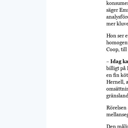
konsument
säger Emm
analysför
mer kluv
Hon ser e
homogent,
Coop, till
–
Idag k
billigt på
en fin köt
Hernell, 
omsättning
gränsland
Rörelsen å
mellanseg
Den målin