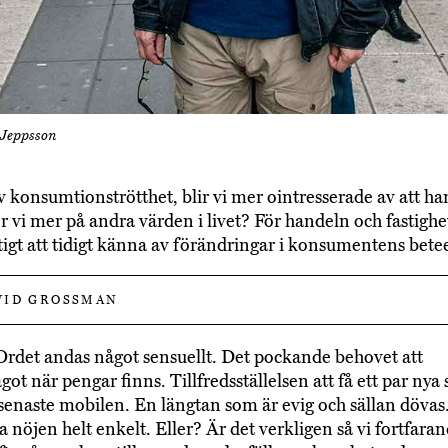
 Jeppsson
av konsumtionströtthet, blir vi mer ointresserade av att ha
r vi mer på andra värden i livet? För handeln och fastigh
ktigt att tidigt känna av förändringar i konsumentens bet
ID GROSSMAN
 Ordet andas något sensuellt. Det pockande behovet att
ot när pengar finns. Tillfredsställelsen att få ett par nya
 senaste mobilen. En längtan som är evig och sällan dövas.
ra nöjen helt enkelt. Eller? Är det verkligen så vi fortfara