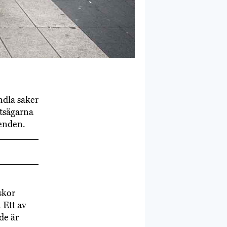
ndla saker
etsägarna
eenden.
 skor
 Ett av
nde är