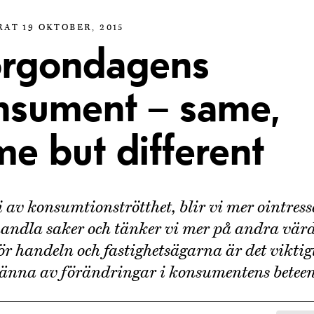
AT 19 OKTOBER, 2015
rgondagens
nsument – same,
e but different
i av konsumtionströtthet, blir vi mer ointres
handla saker och tänker vi mer på andra värd
För handeln och fastighetsägarna är det viktig
känna av förändringar i konsumentens betee