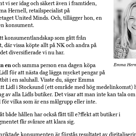
 vi ser idag och säkert även i framtiden,
a Hernell, retailspecialist på
etaget United Minds. Och, tillägger hon, en
en konsument.
tt konsumentlandskap som gått från
 där vissa köpte allt på NK och andra på
 det diversifierade vi nu har.
an en
och samma person ena dagen köpa
Emma Hern
 Lidl för att nästa dag lägga mycket pengar på
tbit i en saluhall. Visste du, säger Emma
att Lidl i Stocksund (ett område med hög medelinkomst) 
 av alla Lidls butiker. Det visar att man inte kan tala om
 för vilka som är ens målgrupp eller inte.
t både hållen har också fått till e?ffekt att butiker i
mentet får svårare att klara sig.
riktade konsumenten är förstås resultatet av digitaliser