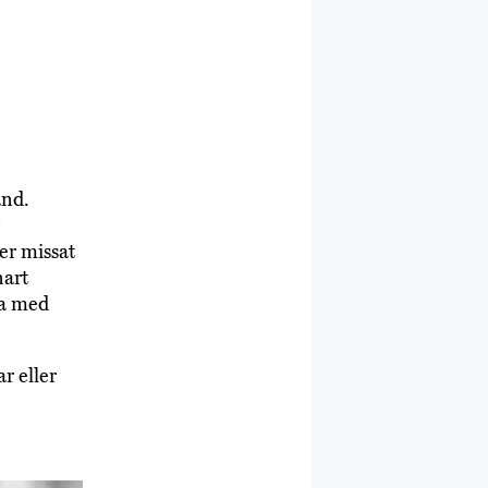
and.
er missat
nart
na med
r eller