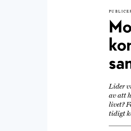
PUBLICER
Mo
ko
sam
Lider v
av att 
livet? 
tidigt 