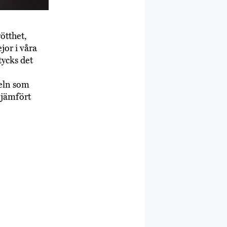
ötthet,
ejor i våra
tycks det
eln som
r jämfört