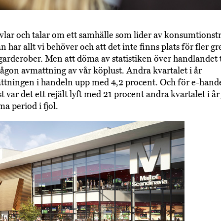
ivlar och talar om ett samhälle som lider av konsumtionstr
an har allt vi behöver och att det inte finns plats för fler gr
garderober. Men att döma av statistiken över handlandet 
någon avmattning av vår köplust. Andra kvartalet i år
ttningen i handeln upp med 4,2 procent. Och för e-hand
 var det ett rejält lyft med 21 procent andra kvartalet i å
 period i fjol.