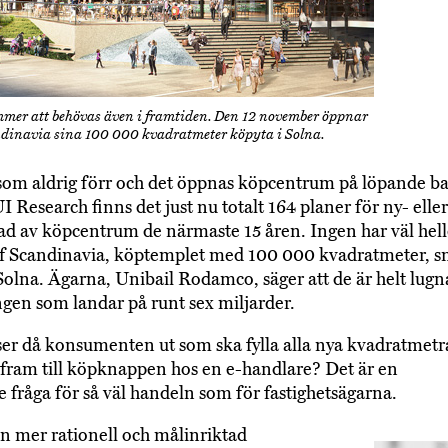
mer att behövas även i framtiden. Den 12 november öppnar
ndinavia sina 100 000 kvadratmeter köpyta i Solna.
som aldrig förr och det öppnas köpcentrum på löpande b
 Research finns det just nu totalt 164 planer för ny- eller
 av köpcentrum de närmaste 15 åren. Ingen har väl hell
of Scandinavia, köptemplet med 100 000 kvadratmeter, s
Solna. Ägarna, Unibail Rodamco, säger att de är helt lug
ngen som landar på runt sex miljarder.
er då konsumenten ut som ska fylla alla nya kvadratmetra
g fram till köpknappen hos en e-handlare? Det är en
 fråga för så väl handeln som för fastighetsägarna.
en mer rationell och målinriktad