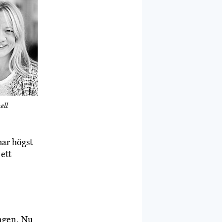
ell
har högst
 ett
ingen. Nu