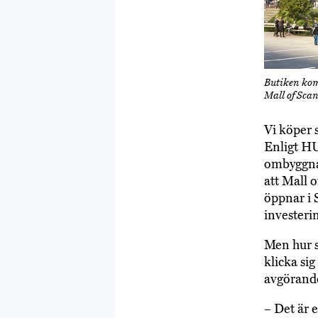
Butiken kom
Mall of Sca
Vi köper 
Enligt HUI
ombyggnad
att Mall 
öppnar i 
investeri
Men hur s
klicka si
avgörande
– Det är 