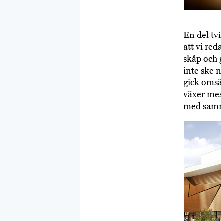
En del tv
att vi red
skåp och 
inte ske 
gick omsä
växer mest
med samma