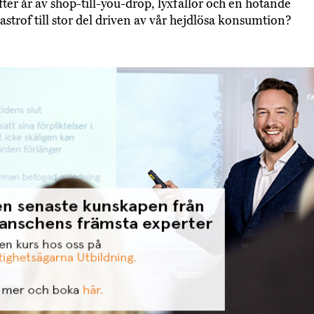
fter år av shop-till-you-drop, lyxfällor och en hotande
astrof till stor del driven av vår hejdlösa konsumtion?