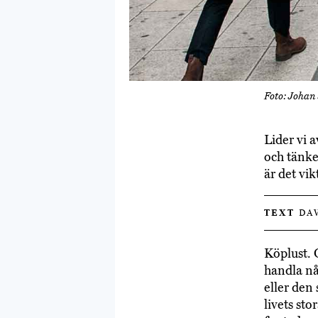
Foto: Johan
Lider vi 
och tänke
är det vi
TEXT
DAV
Köplust.
handla någ
eller den
livets sto