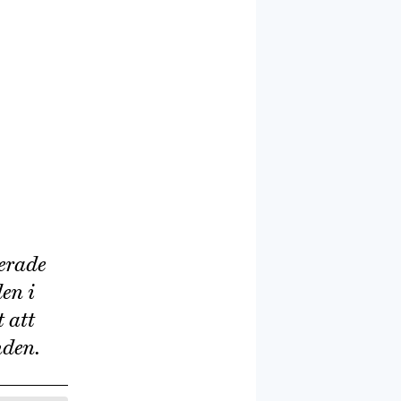
serade
en i
t att
nden.