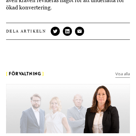
även kraven revideras något för att underlätta för
ökad konvertering.
DELA ARTIKELN
Visa alla
[
FÖRVALTNING
]