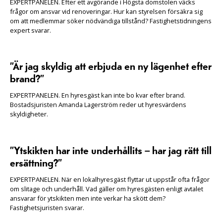
EXPERTPANELEN. Efter ett avgörande i Högsta domstolen väcks
frågor om ansvar vid renoveringar. Hur kan styrelsen försäkra sig
om att medlemmar söker nödvändiga tillstånd? Fastighetstidningens
expert svarar.
”Är jag skyldig att erbjuda en ny lägenhet efter
brand?”
EXPERTPANELEN. En hyresgäst kan inte bo kvar efter brand.
Bostadsjuristen Amanda Lagerström reder ut hyresvärdens
skyldigheter.
”Ytskikten har inte underhållits – har jag rätt till
ersättning?”
EXPERTPANELEN. När en lokalhyresgäst flyttar ut uppstår ofta frågor
om slitage och underhåll. Vad gäller om hyresgästen enligt avtalet
ansvarar för ytskikten men inte verkar ha skött dem?
Fastighetsjuristen svarar.