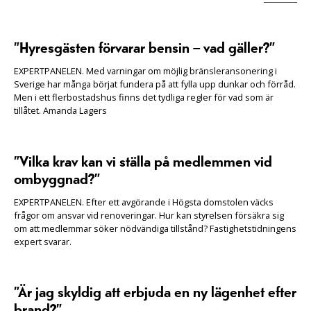
”Hyresgästen förvarar bensin – vad gäller?”
EXPERTPANELEN. Med varningar om möjlig bränsleransonering i
Sverige har många börjat fundera på att fylla upp dunkar och förråd.
Men i ett flerbostadshus finns det tydliga regler för vad som är
tillåtet. Amanda Lagers
”Vilka krav kan vi ställa på medlemmen vid
ombyggnad?”
EXPERTPANELEN. Efter ett avgörande i Högsta domstolen väcks
frågor om ansvar vid renoveringar. Hur kan styrelsen försäkra sig
om att medlemmar söker nödvändiga tillstånd? Fastighetstidningens
expert svarar.
”Är jag skyldig att erbjuda en ny lägenhet efter
brand?”