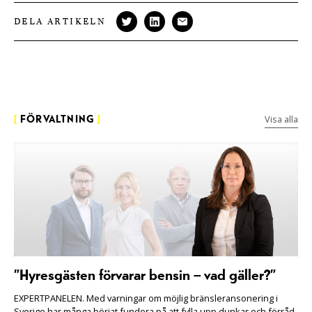
DELA ARTIKELN
Visa alla
[
FÖRVALTNING
]
”Hyresgästen förvarar bensin – vad gäller?”
EXPERTPANELEN. Med varningar om möjlig bränsleransonering i
Sverige har många börjat fundera på att fylla upp dunkar och förråd.