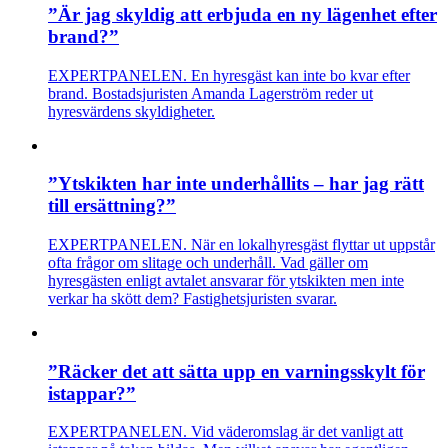
”Är jag skyldig att erbjuda en ny lägenhet efter
brand?”
EXPERTPANELEN. En hyresgäst kan inte bo kvar efter
brand. Bostadsjuristen Amanda Lagerström reder ut
hyresvärdens skyldigheter.
”Ytskikten har inte underhållits – har jag rätt
till ersättning?”
EXPERTPANELEN. När en lokalhyresgäst flyttar ut uppstår
ofta frågor om slitage och underhåll. Vad gäller om
hyresgästen enligt avtalet ansvarar för ytskikten men inte
verkar ha skött dem? Fastighetsjuristen svarar.
”Räcker det att sätta upp en varningsskylt för
istappar?”
EXPERTPANELEN. Vid väderomslag är det vanligt att