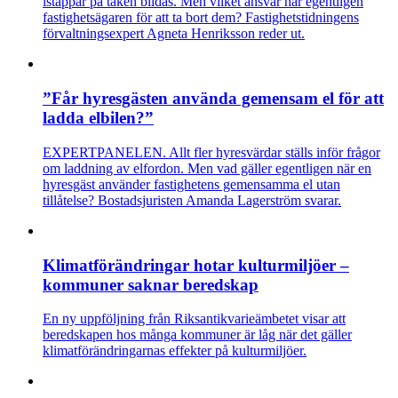
istappar på taken bildas. Men vilket ansvar har egentligen
fastighetsägaren för att ta bort dem? Fastighetstidningens
förvaltningsexpert Agneta Henriksson reder ut.
”Får hyresgästen använda gemensam el för att
ladda elbilen?”
EXPERTPANELEN. Allt fler hyresvärdar ställs inför frågor
om laddning av elfordon. Men vad gäller egentligen när en
hyresgäst använder fastighetens gemensamma el utan
tillåtelse? Bostadsjuristen Amanda Lagerström svarar.
Klimatförändringar hotar kulturmiljöer –
kommuner saknar beredskap
En ny uppföljning från Riksantikvarieämbetet visar att
beredskapen hos många kommuner är låg när det gäller
klimatförändringarnas effekter på kulturmiljöer.