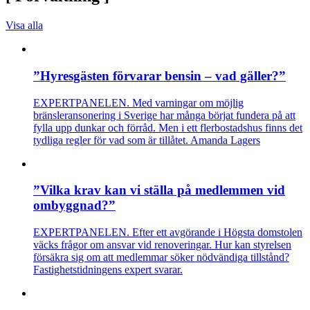
Visa alla
”Hyresgästen förvarar bensin – vad gäller?”
EXPERTPANELEN. Med varningar om möjlig
bränsleransonering i Sverige har många börjat fundera på att
fylla upp dunkar och förråd. Men i ett flerbostadshus finns det
tydliga regler för vad som är tillåtet. Amanda Lagers
”Vilka krav kan vi ställa på medlemmen vid
ombyggnad?”
EXPERTPANELEN. Efter ett avgörande i Högsta domstolen
väcks frågor om ansvar vid renoveringar. Hur kan styrelsen
försäkra sig om att medlemmar söker nödvändiga tillstånd?
Fastighetstidningens expert svarar.