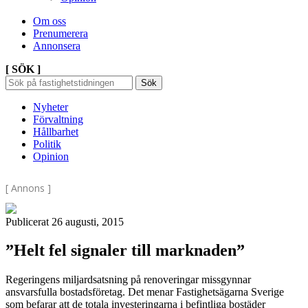
Om oss
Prenumerera
Annonsera
[ SÖK ]
Sök
Sök
Sök
efter:
Nyheter
Förvaltning
Hållbarhet
Politik
Opinion
[ Annons ]
Publicerat 26 augusti, 2015
”Helt fel signaler till marknaden”
Regeringens miljardsatsning på renoveringar missgynnar
ansvarsfulla bostadsföretag. Det menar Fastighetsägarna Sverige
som befarar att de totala investeringarna i befintliga bostäder