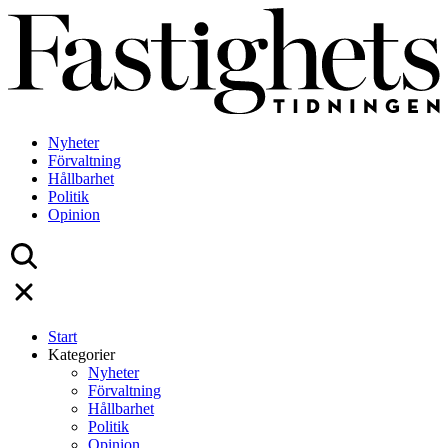
Skip
to
content
Nyheter
Förvaltning
Hållbarhet
Politik
Opinion
Start
Kategorier
Nyheter
Förvaltning
Hållbarhet
Politik
Opinion