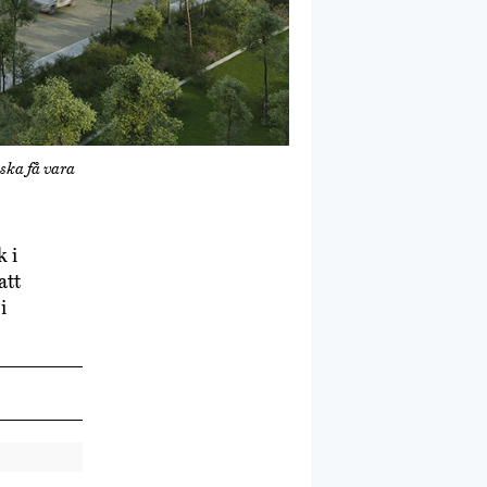
ska få vara
k i
att
i