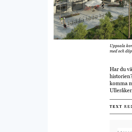
Uppsala kom
med och döp
Har du vä
historien
komma med
Ulleråker
TEXT
RE