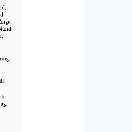
nd,
ed
många
bland
n,
ning
ll
pta
äg,