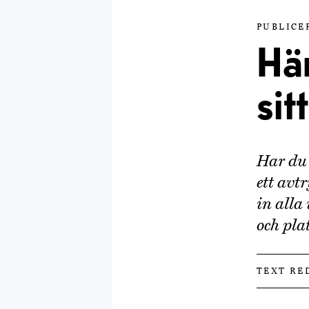
PUBLICER
Hä
si
Har du 
ett avt
in alla
och plat
TEXT RE