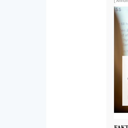
[ Annon
FAK