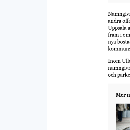
Namngivn
andra offe
Uppsala a
fram i om
nya bostä
kommunsty
Inom Ulle
namngivni
och parke
Mer m