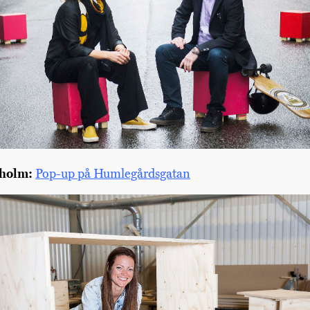
kholm:
Pop-up på Humlegårdsgatan