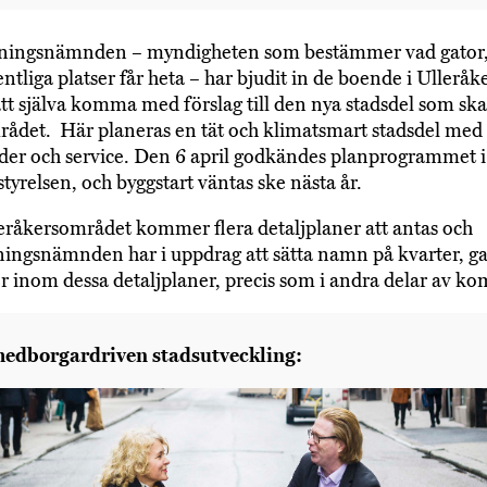
ingsnämnden – myndigheten som bestämmer vad gator, 
ntliga platser får heta – har bjudit in de boende i Ulleråke
tt själva komma med förslag till den nya stadsdel som sk
rådet. Här planeras en tät och klimatsmart stadsdel med
der och service. Den 6 april godkändes planprogrammet i
relsen, och byggstart väntas ske nästa år.
råkersområdet kommer flera detaljplaner att antas och
ngsnämnden har i uppdrag att sätta namn på kvarter, gat
r inom dessa detaljplaner, precis som i andra delar av 
edborgardriven stadsutveckling: