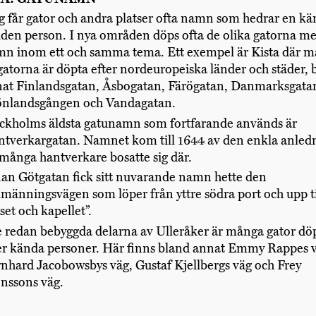
g får gator och andra platser ofta namn som hedrar en kä
iden person. I nya områden döps ofta de olika gatorna m
n inom ett och samma tema. Ett exempel är Kista där 
gatorna är döpta efter nordeuropeiska länder och städer, 
at Finlandsgatan, Åsbogatan, Färögatan, Danmarksgata
nlandsgången och Vandagatan.
ckholms äldsta gatunamn som fortfarande används är
tverkargatan. Namnet kom till 1644 av den enkla anled
 många hantverkare bosatte sig där.
an Götgatan fick sitt nuvarande namn hette den
lmänningsvägen som löper från yttre södra port och upp ti
set och kapellet”.
e redan bebyggda delarna av Ulleråker är många gator dö
er kända personer. Här finns bland annat Emmy Rappes v
nhard Jacobowsbys väg, Gustaf Kjellbergs väg och Frey
nssons väg.