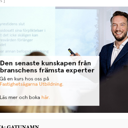
s ]
TA: GATUNAMN