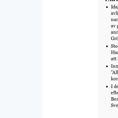
Ida
avl
nam
av 
ann
Grö
Sto
Han
att
Inn
”Al
kor
I d
eft
Ber
Sve