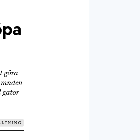
öpa
t göra
nämnden
 gator
ALTNING