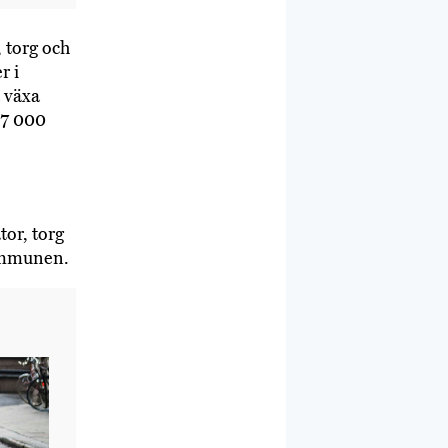
torg och
r i
a växa
 7 000
or, torg
kommunen.