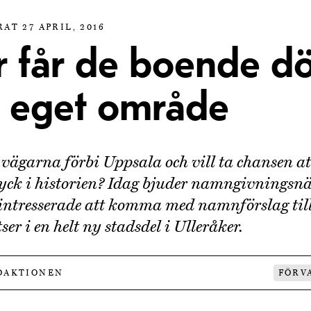
AT 27 APRIL, 2016
r får de boende d
tt eget område
vägarna förbi Uppsala och vill ta chansen at
ryck i historien? Idag bjuder namngivnings
 intresserade att komma med namnförslag till
ser i en helt ny stadsdel i Ulleråker.
DAKTIONEN
FÖRV