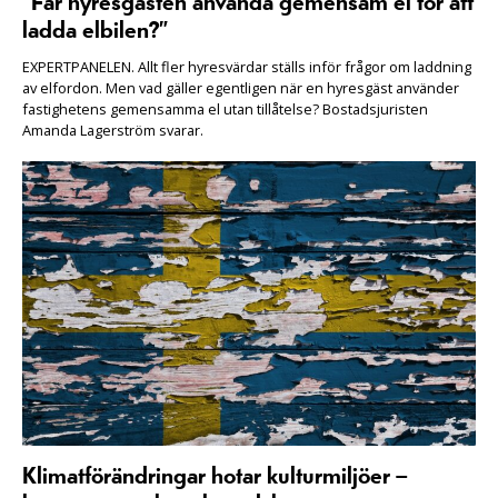
”Får hyresgästen använda gemensam el för att
ladda elbilen?”
EXPERTPANELEN. Allt fler hyresvärdar ställs inför frågor om laddning
av elfordon. Men vad gäller egentligen när en hyresgäst använder
fastighetens gemensamma el utan tillåtelse? Bostadsjuristen
Amanda Lagerström svarar.
Klimatförändringar hotar kulturmiljöer –