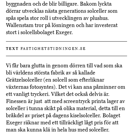
byggnaden och de blir billigare. Bakom lyckta
dörrar utvecklas nästa generations solceller som
spås spela stor roll i utvecklingen av plushus.
Wallenstam tror på lösningen och har investerat
stort i solcellsbolaget Exeger.
TEXT
FASTIGHETSTIDNINGEN.SE
Vi får bara glutta in genom dörren till vad som ska
bli världens största fabrik av så kallade
Grätzelsolceller (en solcell som efterliknar
växternas fotosyntes). Det vi kan ana påminner om
ett vanligt tryckeri. Vilket det också delvis är.
Finessen är just att med screentryck printa lager av
solceller i tunna skikt på olika material, detta till en
bråkdel av priset på dagens kiselsolceller. Bolaget
Exeger räknar med ett tillräckligt lågt pris för att
man ska kunna klä in hela hus med solceller.