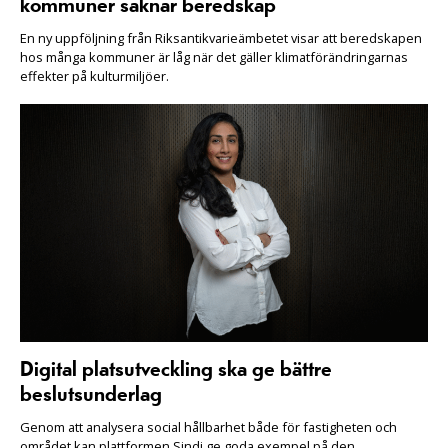
kommuner saknar beredskap
En ny uppföljning från Riksantikvarieämbetet visar att beredskapen
hos många kommuner är låg när det gäller klimatförändringarnas
effekter på kulturmiljöer.
Digital platsutveckling ska ge bättre
beslutsunderlag
Genom att analysera social hållbarhet både för fastigheten och
området kan plattformen Sindi ge goda exempel på den