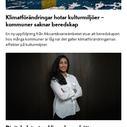
Klimatförändringar hotar kulturmiljöer –
kommuner saknar beredskap
En ny uppföljning från Riksantikvarieämbetet visar att beredskapen
hos många kommuner är låg när det gäller klimatförändringarnas
effekter på kulturmiljöer.