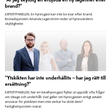
”Är jag skyldig att erbjuda en ny lägenhet efter
brand?”
EXPERTPANELEN. En hyresgäst kan inte bo kvar efter brand.
Bostadsjuristen Amanda Lagerström reder ut hyresvärdens
skyldigheter.
”Ytskikten har inte underhållits – har jag rätt till
ersättning?”
EXPERTPANELEN. När en lokalhyresgäst flyttar ut uppstår ofta frågor
om slitage och underhåll. Vad gäller om hyresgästen enligt avtalet
ansvarar för ytskikten men inte verkar ha skött dem?
Fastighetsjuristen svarar.