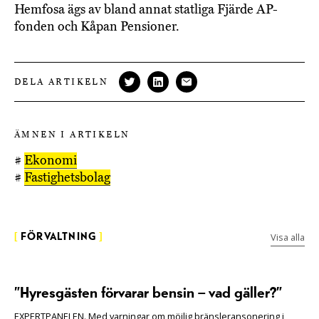
Hemfosa ägs av bland annat statliga Fjärde AP-
fonden och Kåpan Pensioner.
DELA ARTIKELN
ÄMNEN I ARTIKELN
#
Ekonomi
#
Fastighetsbolag
Visa alla
[
FÖRVALTNING
]
”Hyresgästen förvarar bensin – vad gäller?”
EXPERTPANELEN. Med varningar om möjlig bränsleransonering i