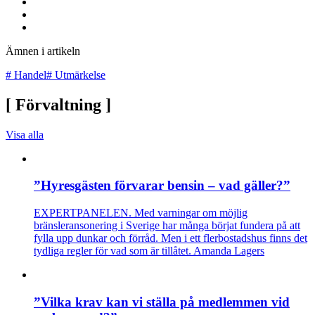
Ämnen i artikeln
#
Handel
#
Utmärkelse
[
Förvaltning
]
Visa alla
”Hyresgästen förvarar bensin – vad gäller?”
EXPERTPANELEN. Med varningar om möjlig
bränsleransonering i Sverige har många börjat fundera på att
fylla upp dunkar och förråd. Men i ett flerbostadshus finns det
tydliga regler för vad som är tillåtet. Amanda Lagers
”Vilka krav kan vi ställa på medlemmen vid