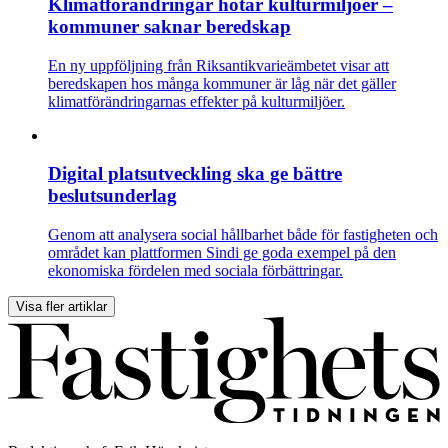
Klimatförändringar hotar kulturmiljöer –
kommuner saknar beredskap
En ny uppföljning från Riksantikvarieämbetet visar att
beredskapen hos många kommuner är låg när det gäller
klimatförändringarnas effekter på kulturmiljöer.
Digital platsutveckling ska ge bättre
beslutsunderlag
Genom att analysera social hållbarhet både för fastigheten och
området kan plattformen Sindi ge goda exempel på den
ekonomiska fördelen med sociala förbättringar.
Visa fler artiklar