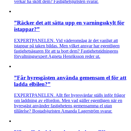
verkar ha skött dem? Fastighetsjuristen svarar.
”Räcker det att sätta upp en varningsskylt för
istappar?”
EXPERTPANELEN. Vid väderomslag är det vanligt att
istappar på taken bildas. Men vilket ansvar har egentligen
fastighetsägaren för att ta bort dem? Fastighetstidningens
förvaltningsexpert Agneta Henriksson reder ut.
”Får hyresgästen använda gemensam el för att
ladda elbilen?”
EXPERTPANELEN. Allt fler hyresvärdar ställs inför frågor
om laddning av elfordon. Men vad gäller egentligen när en
hyresgäst använder fastighetens gemensamma el utan
tillåtelse? Bostadsjuristen Amanda Lagerström svarar.