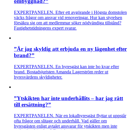
ombyggnad?”
EXPERTPANELEN. Efter ett avgörande i Högsta domstolen
väcks frågor om ansvar vid renoveringar. Hur kan styrelsen
försäkra sig om att medlemmar söker nödvändiga tillstånd?
Fastighetstidningens expert svarar.
”Är jag skyldig att erbjuda en ny lägenhet efter
brand?”
EXPERTPANELEN. En hyresgäst kan inte bo kvar efter
brand. Bostadsjuristen Amanda Lagerström reder ut
hyresvärdens skyldigheter.
”Ytskikten har inte underhållits – har jag rätt
till ersättning?”
EXPERTPANELEN. När en lokalhyresgäst flyttar ut uppstår
ofta frågor om slitage och underhåll. Vad gäller om
hyresgästen enligt avtalet ansvarar för ytskikten men inte