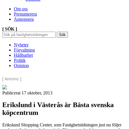
Om oss
Prenumerera
Annonsera
[ SÖK ]
Sök
Sök
Sök
efter:
Nyheter
Förvaltning
Hållbarhet
Politik
Opinion
[ Annons ]
Publicerat 17 oktober, 2013
Erikslund i Västerås är Bästa svenska
köpcentrum
Erikslund Shopping Center, som Fastighetstidningen just nu följer