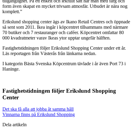
tillgänglighet. På ett enkelt och lekfullt sätt har man med färg och
form även skapat en mycket trivsam atmosfär. Utbudet är nära nog
komplett.”
Erikslund shopping center ägs av Ikano Retail Centres och öppnade
så sent som 2011. Ikea ingår i köpcentret tillsammans med närmare
70 butiker och 7 restauranger och caféer. Köpcentret omfattar 80
000 kvadratmeter varav Ikeas ytor upptar ungefär hälften.
Fastighetstidningen följer Erikslund Shopping Center under ett år.
Läs reportagen från Västerås från länkarna nedan.
I kategorin Bästa Svenska Köpcentrum tävlade i år även Port 73 i
Haninge.
Fastighetstidningen följer Erikslund Shopping
Center
Det ska få alla att jobba åt samma håll
Vinnarna finns på Erikslund Shopping
Dela artikeln