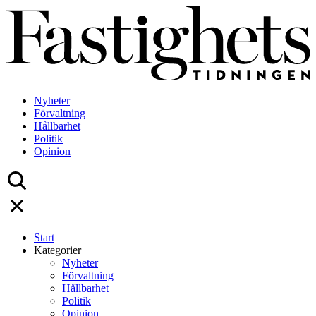
Skip
to
content
Nyheter
Förvaltning
Hållbarhet
Politik
Opinion
Start
Kategorier
Nyheter
Förvaltning
Hållbarhet
Politik
Opinion