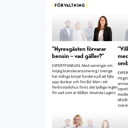
[
FÖRVALTNING
]
”Hyresgästen förvarar
”Vil
bensin – vad gäller?”
med
omb
EXPERTPANELEN. Med varningar om
möjlig bränsleransonering i Sverige
EXPER
har många börjat fundera på att fylla
Högst
upp dunkar och förråd. Men i ett
ansva
flerbostadshus finns det tydliga regler
styrel
för vad som är tillåtet. Amanda Lagers
medle
tillst
svarar