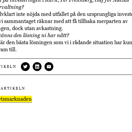
 på investeringen i Ruric, Per Frennberg, chef för Alectas
rvaltning?
jälvklart inte nöjda med utfallet på den ursprungliga inves
i sammantaget räknar med att få tillbaka merparten av
ngen, dock utan avkastning.
änns den lösning ni har nått?
 är den bästa lösningen som vi i rådande situation har ku
m till.
TIKELN
 ARTIKELN
hetsmarknaden