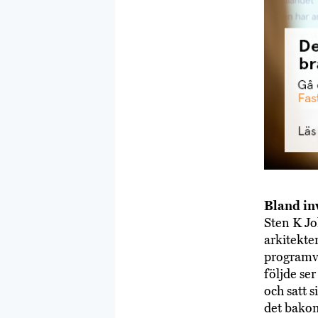
Bland in
Sten K Jo
arkitekte
programva
följde se
och satt 
det bakom