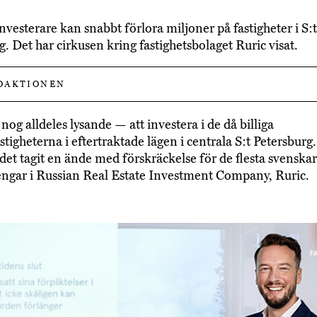
nvesterare kan snabbt förlora miljoner på fastigheter i S:t
g. Det har cirkusen kring fastighetsbolaget Ruric visat.
DAKTIONEN
nog alldeles lysande — att investera i de då billiga
stigheterna i eftertraktade lägen i centrala S:t Petersbur
r det tagit en ände med förskräckelse för de flesta svenska
ngar i Russian Real Estate Investment Company, Ruric.