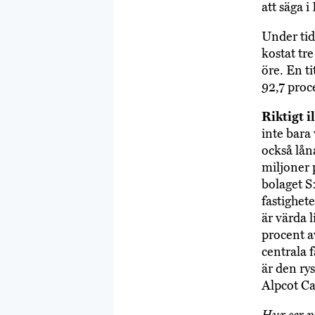
att säga i
Under tid
kostat tre
öre. En t
92,7 proc
Riktigt i
inte bara
också lån
miljoner 
bolaget S
fastighet
är värda 
procent a
centrala f
är den ry
Alpcot Ca