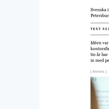
Svenska i
Petersbur
TEXT
RE
Idéen var 
kontorsfa
tio år ha
in med pe
[ Annons ]