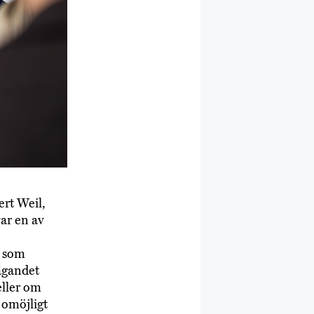
rt Weil,
ar en av
s som
 ägandet
eller om
 omöjligt