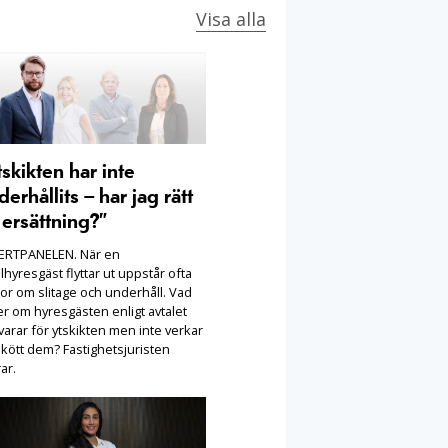
Visa alla
tskikten har inte
derhållits – har jag rätt
l ersättning?”
ERTPANELEN. När en
lhyresgäst flyttar ut uppstår ofta
or om slitage och underhåll. Vad
er om hyresgästen enligt avtalet
arar för ytskikten men inte verkar
skött dem? Fastighetsjuristen
ar.