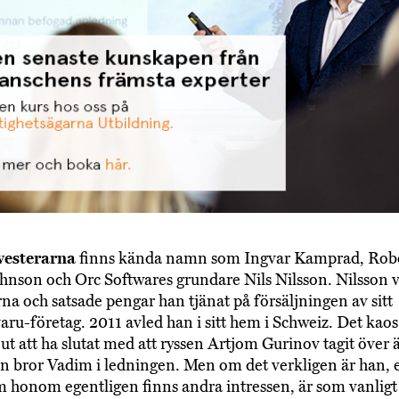
vesterarna
finns kända namn som Ingvar Kamprad, Robe
hnson och Orc Softwares grundare Nils Nilsson. Nilsson v
rna och satsade pengar han tjänat på försäljningen av sitt
ru-företag. 2011 avled han i sitt hem i Schweiz. Det kao
r ut att ha slutat med att ryssen Artjom Gurinov tagit över
sin bror Vadim i ledningen. Men om det verkligen är han, 
 honom egentligen finns andra intressen, är som vanligt