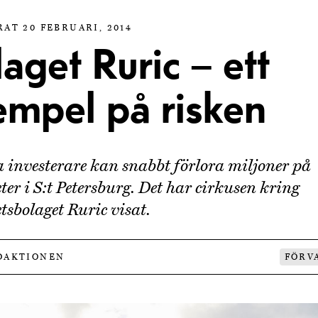
AT 20 FEBRUARI, 2014
aget Ruric – ett
empel på risken
 investerare kan snabbt förlora miljoner på
eter i S:t Petersburg. Det har cirkusen kring
etsbolaget Ruric visat.
DAKTIONEN
FÖRV