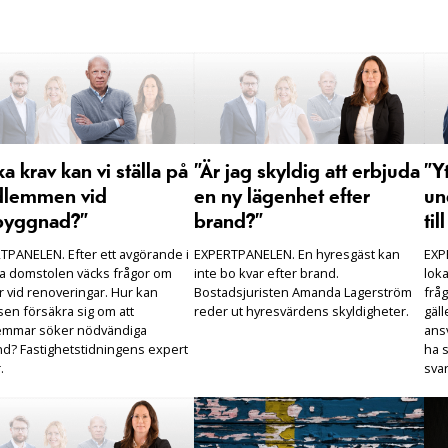
ka krav kan vi ställa på
”Är jag skyldig att erbjuda
”Y
lemmen vid
en ny lägenhet efter
un
yggnad?”
brand?”
til
TPANELEN. Efter ett avgörande i
EXPERTPANELEN. En hyresgäst kan
EXP
a domstolen väcks frågor om
inte bo kvar efter brand.
loka
r vid renoveringar. Hur kan
Bostadsjuristen Amanda Lagerström
fråg
sen försäkra sig om att
reder ut hyresvärdens skyldigheter.
gäll
mmar söker nödvändiga
ansv
ånd? Fastighetstidningens expert
ha 
.
svar