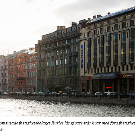
msusade fastighetsbolaget Rurics långivare står kvar med fyra fastighet
rg.