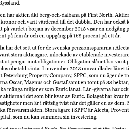
 Ryssland.
en har aktien åkt berg-och-dalbana på First North. Aktie
 kronor och varit värderad till det dubbla. Den har också k
itt på värdet i början av december 2013 visar en nedgång 
ent på fem år och en uppgång på 168 procent på ett år.
lla
har det sett ut för de svenska pensionsspararna i Alect
 varit stora aktieägare, inlockade av etablerade investerar
at ut pengar mot obligationer. Obligationslånet har varit 
plus obetald ränta. I november 2013 omvandlades lånet till
:t Petersburg Property Company, SPPC, som nu äger de tr
erna Oscar, Magnus och Gustaf samt en tomt på 33 hektar,
lika många miljoner som Ruric lånat. Lån-givarna har ocks
v aktierna i det som blir kvar av Ruric. Bolaget har kvar t
astigheter men är i rättslig tvist när det gäller en av dem.
ska försvarsmakten. Stora ägare i SPPC är Alecta, Proven
pital, som nu kan summera sin investering.