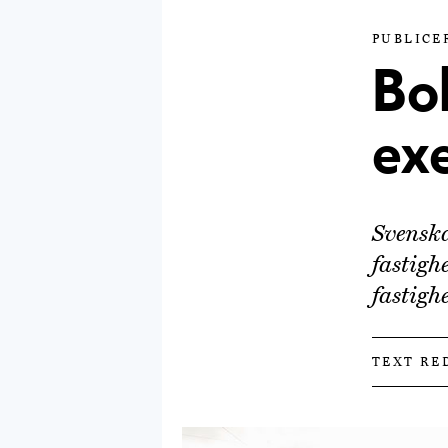
PUBLICER
Bol
ex
Svenska
fastigh
fastigh
TEXT RE