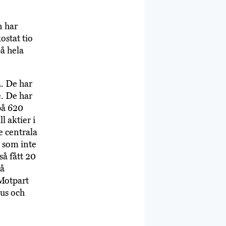
n har
ostat tio
på hela
a. De har
e. De har
på 620
 aktier i
e centrala
 som inte
å fått 20
vå
 Motpart
tus och