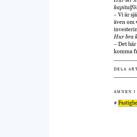
Hur ser ni
kapitalfö
– Vi är s
även om v
investeri
Hur bra k
– Det här
komma fra
DELA AR
ÄMNEN I
#
Fastig