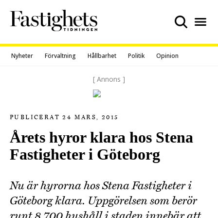
Skip
to
content
Nyheter
Förvaltning
Hållbarhet
Politik
Opinion
[ Annons ]
PUBLICERAT 24 MARS, 2015
Årets hyror klara hos Stena
Fastigheter i Göteborg
Nu är hyrorna hos Stena Fastigheter i
Göteborg klara. Uppgörelsen som berör
runt 8 700 hushåll i staden innebär att