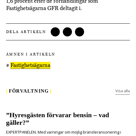
1,6 procent efter de förhandlingar som
Fastighetsägarna GFR deltagit i.
DELA ARTIKELN
ÄMNEN I ARTIKELN
#
Fastighetsägarna
Visa alla
[
FÖRVALTNING
]
”Hyresgästen förvarar bensin – vad
gäller?”
EXPERTPANELEN. Med varningar om möjlig bränsleransonering i