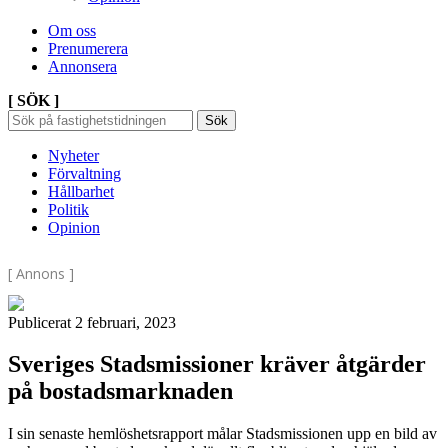
Om oss
Prenumerera
Annonsera
[ SÖK ]
Sök
Sök
Sök
efter:
Nyheter
Förvaltning
Hållbarhet
Politik
Opinion
[ Annons ]
Publicerat 2 februari, 2023
Sveriges Stadsmissioner kräver åtgärder
på bostadsmarknaden
I sin senaste hemlöshetsrapport målar Stadsmissionen upp en bild av