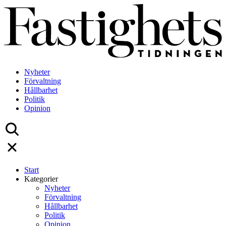
Skip
to
content
Nyheter
Förvaltning
Hållbarhet
Politik
Opinion
Start
Kategorier
Nyheter
Förvaltning
Hållbarhet
Politik
Opinion