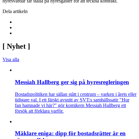
hyresvärdar får ställa på hyresgäster för att teckna kontrakt.
Dela artikeln
[
Nyhet
]
Visa alla
Messiah Hallberg ger sig på hyresregleringen
Bostadspolitiken har sällan stått i centrum – varken i årets eller
tidigare val. I ett färskt avsnitt av SVT:s samhällssatir "Hur
fan hamnade vi här?" gör komikern Messiah Hallberg ett
försök att förklara varför.
Mäklare eniga: dipp för bostadsrätter är en