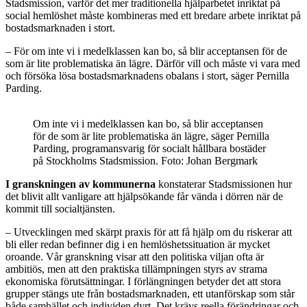
Stadsmission, varför det mer traditionella hjälparbetet inriktat på
social hemlöshet måste kombineras med ett bredare arbete inriktat på
bostadsmarknaden i stort.
– För om inte vi i medelklassen kan bo, så blir acceptansen för de
som är lite problematiska än lägre. Därför vill och måste vi vara med
och försöka lösa bostadsmarknadens obalans i stort, säger Pernilla
Parding.
Om inte vi i medelklassen kan bo, så blir acceptansen
för de som är lite problematiska än lägre, säger Pernilla
Parding, programansvarig för socialt hållbara bostäder
på Stockholms Stadsmission. Foto: Johan Bergmark
I granskningen av kommunerna
konstaterar Stadsmissionen hur
det blivit allt vanligare att hjälpsökande får vända i dörren när de
kommit till socialtjänsten.
– Utvecklingen med skärpt praxis för att få hjälp om du riskerar att
bli eller redan befinner dig i en hemlöshetssituation är mycket
oroande. Vår granskning visar att den politiska viljan ofta är
ambitiös, men att den praktiska tillämpningen styrs av strama
ekonomiska förutsättningar. I förlängningen betyder det att stora
grupper stängs ute från bostadsmarknaden, ett utanförskap som står
både samhället och individen dyrt. Det krävs reella förändringar och