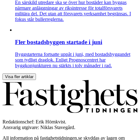
En särskild utredare ska se över hur bostäder kan byggas
närmare anläggningar av riksintresse för totalförsvarets
militära del. Det utan att försvarets verksamhet begränsas. I
fokus står bullerreglerna.
Fler bostadsbyggen startade i juni
Byggstarterna fortsatte uppåt i juni, med bostadsbyggandet
som tydligt draglok. Enligt Prognoscentret har
byggkonjunkturen nu stärkts i tolv månader i rad.
Visa fler artiklar
Redaktionschef: Erik Hörnkvist.
Ansvarig utgivare: Niklas Stavegård.
All information på fastighetstidningen.se skyddas av lagen om