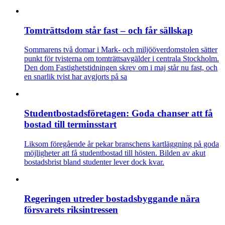
Tomträttsdom står fast – och får sällskap
Sommarens två domar i Mark- och miljööverdomstolen sätter
punkt för tvisterna om tomträttsavgälder i centrala Stockholm.
Den dom Fastighetstidningen skrev om i maj står nu fast, och
en snarlik tvist har avgjorts på sa
Studentbostadsföretagen: Goda chanser att få
bostad till terminsstart
Liksom föregående år pekar branschens kartläggning på goda
möjligheter att få studentbostad till hösten. Bilden av akut
bostadsbrist bland studenter lever dock kvar.
Regeringen utreder bostadsbyggande nära
försvarets riksintressen