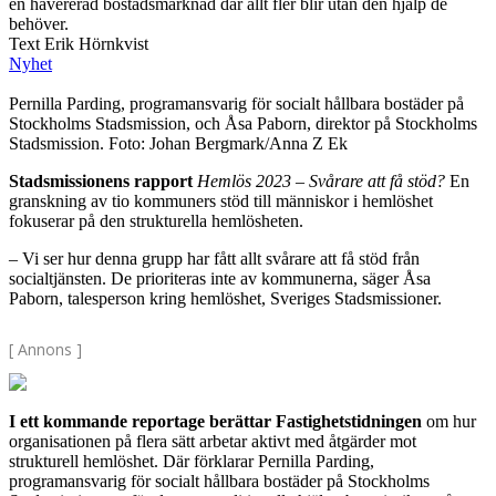
en havererad bostadsmarknad där allt fler blir utan den hjälp de
behöver.
Text Erik Hörnkvist
Nyhet
Pernilla Parding, programansvarig för socialt hållbara bostäder på
Stockholms Stadsmission, och Åsa Paborn, direktor på Stockholms
Stadsmission. Foto: Johan Bergmark/Anna Z Ek
Stadsmissionens rapport
Hemlös 2023 – Svårare att få stöd?
En
granskning av tio kommuners stöd till människor i hemlöshet
fokuserar på den strukturella hemlösheten.
– Vi ser hur denna grupp har fått allt svårare att få stöd från
socialtjänsten. De prioriteras inte av kommunerna, säger Åsa
Paborn, talesperson kring hemlöshet, Sveriges Stadsmissioner.
[ Annons ]
I ett kommande reportage berättar Fastighetstidningen
om hur
organisationen på flera sätt arbetar aktivt med åtgärder mot
strukturell hemlöshet. Där förklarar Pernilla Parding,
programansvarig för socialt hållbara bostäder på Stockholms