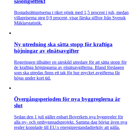
säsongseffekt
Bostadsrättspriserna i riket sjönk med 1,5 procent i juli, medan
villapriserna steg 0,9 procent, visar färska siffror från Svensk
Mäklarstatistik.
Ny utredning ska sätta stopp för kraftiga
höjningar av elnätsavgifter
Regeringen tillsätter en särskild utredare för att sätta stopp för
de kraftiga höjningarna av elnätsavgifterna. Bland förslagen
som ska utredas finns ett tak för hur mycket avgifterna får
höjas under kort tid.
Övergångsperioden för nya byggreglerna är
slut
Sedan den 1 juli gäller enbart Boverkets nya byggregler för
alla ny- och ombyggnadsprojekt. Samma dag börjar även nya
regler kopplade till EU:s energiprestandadirektiv att gälla.