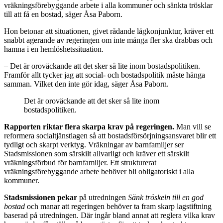
vräkningsförebyggande arbete i alla kommuner och sänkta trösklar
till att få en bostad, säger Åsa Paborn.
Hon betonar att situationen, givet rådande lågkonjunktur, kräver ett
snabbt agerande av regeringen om inte många fler ska drabbas och
hamna i en hemlöshetssituation.
– Det är oroväckande att det sker så lite inom bostadspolitiken.
Framför allt tycker jag att social- och bostadspolitik måste hänga
samman. Vilket den inte gör idag, säger Åsa Paborn.
Det är oroväckande att det sker så lite inom
bostadspolitiken.
Rapporten riktar flera skarpa krav på regeringen.
Man vill se
reformera socialtjänstlagen så att bostadsförsörjningsansvaret blir ett
tydligt och skarpt verktyg. Vräkningar av barnfamiljer ser
Stadsmissionen som särskilt allvarligt och kräver ett särskilt
vräkningsförbud för barnfamiljer. Ett strukturerat
vräkningsförebyggande arbete behöver bli obligatoriskt i alla
kommuner.
Stadsmissionen pekar
på utredningen
Sänk tröskeln till en god
bostad
och manar att regeringen behöver ta fram skarp lagstiftning
baserad på utredningen. Där ingår bland annat att reglera vilka krav