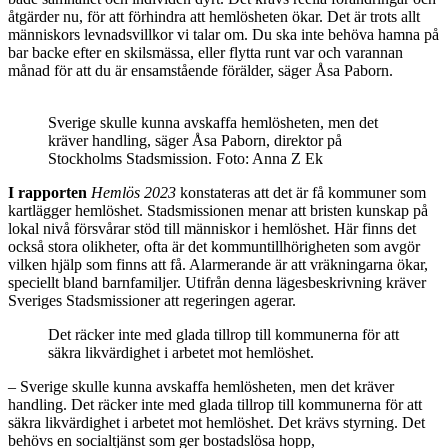
åtgärder nu, för att förhindra att hemlösheten ökar. Det är trots allt
människors levnadsvillkor vi talar om. Du ska inte behöva hamna på
bar backe efter en skilsmässa, eller flytta runt var och varannan
månad för att du är ensamstående förälder, säger Åsa Paborn.
Sverige skulle kunna avskaffa hemlösheten, men det
kräver handling, säger Åsa Paborn, direktor på
Stockholms Stadsmission. Foto: Anna Z Ek
I rapporten
Hemlös 2023
konstateras att det är få kommuner som
kartlägger hemlöshet. Stadsmissionen menar att bristen kunskap på
lokal nivå försvårar stöd till människor i hemlöshet. Här finns det
också stora olikheter, ofta är det kommuntillhörigheten som avgör
vilken hjälp som finns att få. Alarmerande är att vräkningarna ökar,
speciellt bland barnfamiljer. Utifrån denna lägesbeskrivning kräver
Sveriges Stadsmissioner att regeringen agerar.
Det räcker inte med glada tillrop till kommunerna för att
säkra likvärdighet i arbetet mot hemlöshet.
– Sverige skulle kunna avskaffa hemlösheten, men det kräver
handling. Det räcker inte med glada tillrop till kommunerna för att
säkra likvärdighet i arbetet mot hemlöshet. Det krävs styrning. Det
behövs en socialtjänst som ger bostadslösa hopp,