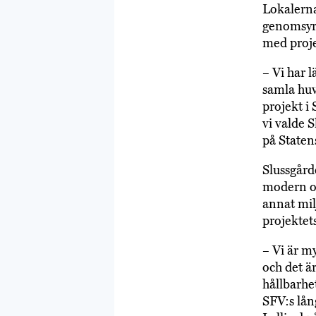
Lokalerna
genomsyra
med proje
– Vi har l
samla huv
projekt i
vi valde 
på Staten
Slussgård
modern oc
annat mil
projektet
– Vi är m
och det ä
hållbarhe
SFV:s lån