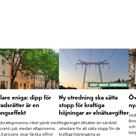
are eniga: dipp för
Ny utredning ska sätta
Öv
adsrätter är en
stopp för kraftiga
ny
ongseffekt
höjningar av elnätsavgifter
Seda
Bove
dsrättspriserna i riket sjönk med
Regeringen tillsätter en särskild
och
ocent i juli, medan villapriserna
utredare för att sätta stopp för de
börj
,9 procent, visar färska siffror
kraftiga höjningarna av