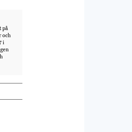
t på
r och
 i
agen
ch