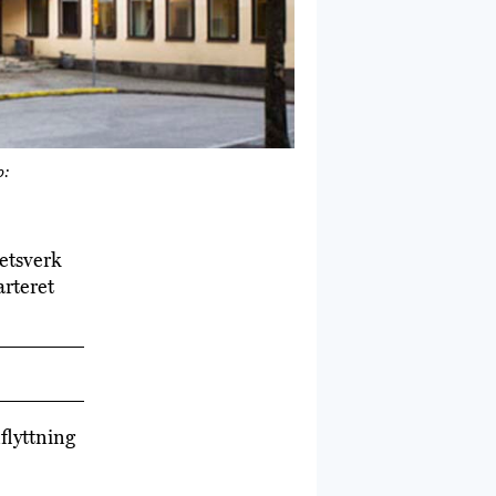
o:
hetsverk
arteret
flyttning