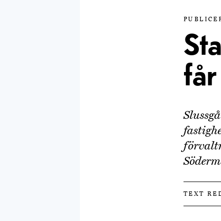
PUBLICER
Sta
får
Slussgå
fastigh
förvalt
Söderm
TEXT RE