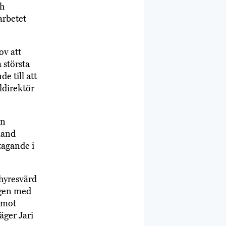
ch
arbetet
ov att
 största
e till att
ldirektör
en
land
tagande i
 hyresvärd
ingen med
p mot
äger Jari