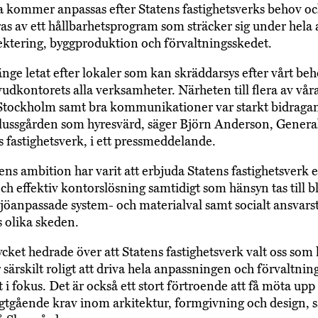
 kommer anpassas efter Statens fastighetsverks behov o
s av ett hållbarhetsprogram som sträcker sig under hela 
ktering, byggproduktion och förvaltningsskedet.
änge letat efter lokaler som kan skräddarsys efter vårt beh
udkontorets alla verksamheter. Närheten till flera av våra
 Stockholm samt bra kommunikationer var starkt bidragand
Slussgården som hyresvärd, säger Björn Anderson, Genera
s fastighetsverk, i ett pressmeddelande.
ens ambition har varit att erbjuda Statens fastighetsverk 
h effektiv kontorslösning samtidigt som hänsyn tas till b
jöanpassade system- och materialval samt socialt ansvars
s olika skeden.
ycket hedrade över att Statens fastighetsverk valt oss som
r särskilt roligt att driva hela anpassningen och förvaltn
t i fokus. Det är också ett stort förtroende att få möta up
gtgående krav inom arkitektur, formgivning och design, s