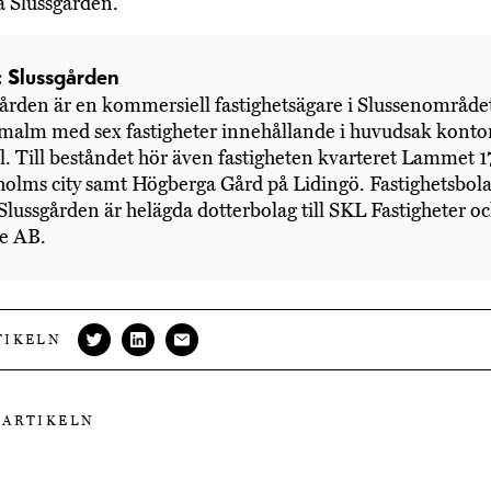
på Slussgården.
: Slussgården
ården är en kommersiell fastighetsägare i Slussenområde
malm med sex fastigheter innehållande i huvudsak konto
. Till beståndet hör även fastigheten kvarteret Lammet 17
holms city samt Högberga Gård på Lidingö. Fastighetsbol
lussgården är helägda dotterbolag till SKL Fastigheter o
ce AB.
TIKELN
 ARTIKELN