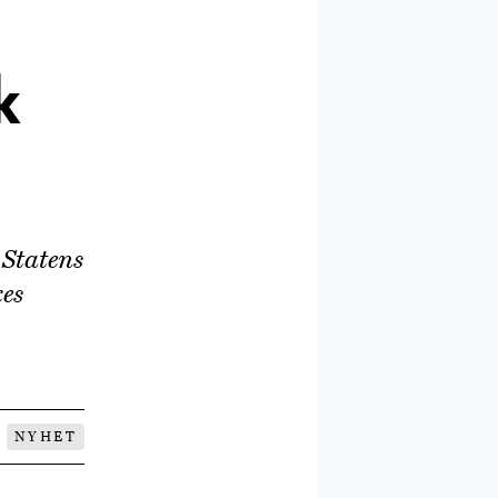
k
 Statens
kes
NYHET