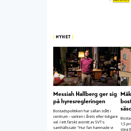
[
NYHET
]
Messiah Hallberg ger sig
Mäkl
på hyresregleringen
bost
säs
Bostadspolitiken har sällan stått i
centrum – varken i årets eller tidigare
Bosta
val. I ett färskt avsnitt av SVT:s
1,5 pr
samhällssatir "Hur fan hamnade vi
steg 0