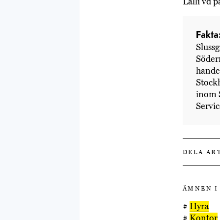
Lalli vd 
Fakta
Slussg
Söder
handel
Stock
inom S
Servi
DELA AR
ÄMNEN I
#
Hyra
#
Kontor