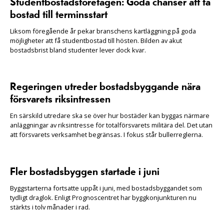
Studentbostadsföretagen: Goda chanser att få
bostad till terminsstart
Liksom föregående år pekar branschens kartläggning på goda
möjligheter att få studentbostad till hösten. Bilden av akut
bostadsbrist bland studenter lever dock kvar.
Regeringen utreder bostadsbyggande nära
försvarets riksintressen
En särskild utredare ska se över hur bostäder kan byggas närmare
anläggningar av riksintresse för totalförsvarets militära del. Det utan
att försvarets verksamhet begränsas. I fokus står bullerreglerna.
Fler bostadsbyggen startade i juni
Byggstarterna fortsatte uppåt i juni, med bostadsbyggandet som
tydligt draglok. Enligt Prognoscentret har byggkonjunkturen nu
stärkts i tolv månader i rad.