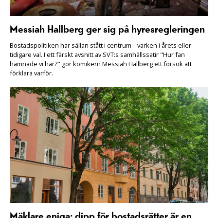
Messiah Hallberg ger sig på hyresregleringen
Bostadspolitiken har sällan stått i centrum – varken i årets eller
tidigare val. I ett färskt avsnitt av SVT:s samhällssatir "Hur fan
hamnade vi här?" gör komikern Messiah Hallberg ett försök att
förklara varför.
Mäklare eniga: dipp för bostadsrätter är en