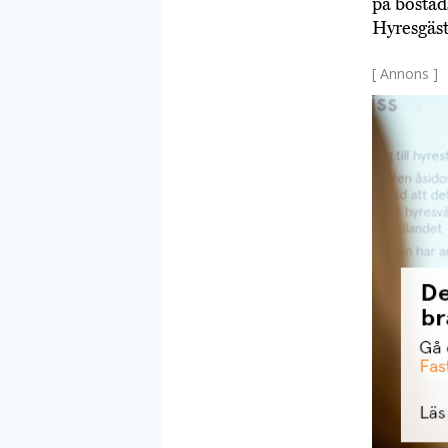
på bostad
Hyresgäs
[ Annons ]