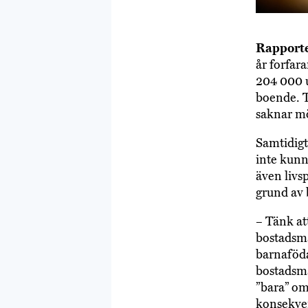
Rapporte
år forfar
204 000 u
boende. T
saknar mö
Samtidigt
inte kunn
även livs
grund av 
– Tänk att
bostadsma
barnaföda
bostadsma
”bara” om
konsekven