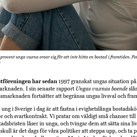
rocent unga vuxna oroar sig för att inte hitta en bostad i framtiden. Fo
k
tföreningen har sedan
1997 granskat ungas situation på
rknaden. I sin senaste rapport
Ungas vuxnas boende
slår
dsmarknaden fortsätter att begränsa ungas livsval och fram
 ung i Sverige i dag är att fastna i evighetslånga bostadskö
r och svartkontrakt. Vi pratar om väldigt små chanser till 
adsbristen låser in unga, och tvingar dem att sätta sina li
skull är det dags för våra politiker att steppa upp, och t