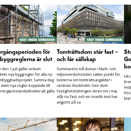
rgångsperioden för
Tomträttsdom står fast –
St
byggreglerna är slut
och får sällskap
Go
bo
den 1 juli gäller enbart
Sommarens två domar i Mark- och
ets nya byggregler för alla ny-
miljööverdomstolen sätter punkt för
Lik
mbyggnadsprojekt. Samma dag
tvisterna om tomträttsavgälder i
bra
 även nya regler kopplade till
centrala Stockholm. Den dom
möjl
nergiprestandadirektiv att gälla.
Fastighetstidningen skrev om i maj
hös
står nu fast, och en snarlik tvist har
bla
avgjorts på sa