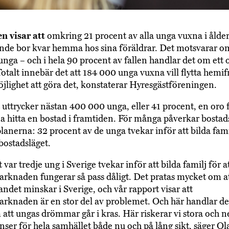
n visar att
omkring 21 procent av alla unga vuxna i åld
ande bor kvar hemma hos sina föräldrar. Det motsvarar o
nga – och i hela 90 procent av fallen handlar det om ett of
otalt innebär det att 184 000 unga vuxna vill flytta hemi
jlighet att göra det, konstaterar Hyresgästföreningen.
 uttrycker nästan 400 000 unga, eller 41 procent, en oro f
a hitta en bostad i framtiden. För många påverkar bostad
planerna: 32 procent av de unga tvekar inför att bilda fami
bostadsläget.
 var tredje ung i Sverige tvekar inför att bilda familj för a
rknaden fungerar så pass dåligt. Det pratas mycket om a
ndet minskar i Sverige, och vår rapport visar att
rknaden är en stor del av problemet. Och här handlar de
 att ungas drömmar går i kras. Här riskerar vi stora och n
ser för hela samhället både nu och på lång sikt, säger Ol