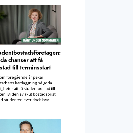
udentbostadsföretagen:
da chanser att få
stad till terminsstart
som föregående år pekar
nschens kartläggning på goda
igheter att få studentbostad till
ten. Bilden av akut bostadsbrist
nd studenter lever dock kvar.