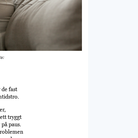
to:
 de fast
tidstro.
er,
ett tryggt
v på paus.
a problemen