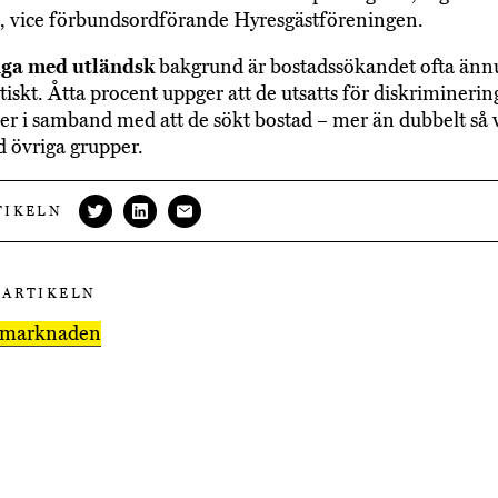
, vice förbundsordförande Hyresgästföreningen.
nga med utländsk
bakgrund är bostadssökandet ofta änn
iskt. Åtta procent uppger att de utsatts för diskriminering
ier i samband med att de sökt bostad – mer än dubbelt så 
 övriga grupper.
TIKELN
 ARTIKELN
smarknaden