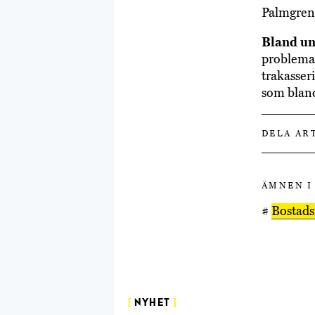
Palmgren
Bland u
problemat
trakasser
som bland
DELA AR
ÄMNEN I
#
Bostad
[
NYHET
]