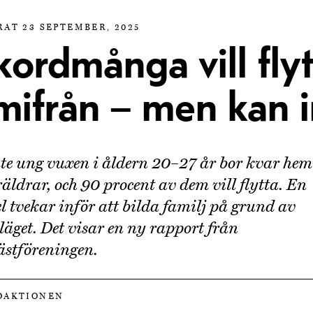
RAT 23 SEPTEMBER, 2025
ordmånga vill flyt
mifrån – men kan i
te ung vuxen i åldern 20–27 år bor kvar he
räldrar, och 90 procent av dem vill flytta. En
el tvekar inför att bilda familj på grund av
läget. Det visar en ny rapport från
stföreningen.
DAKTIONEN