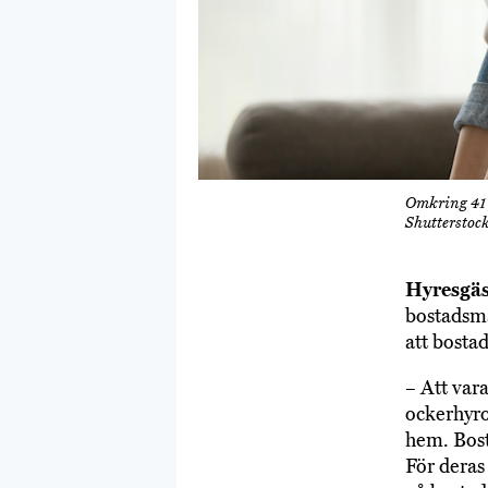
Omkring 41 p
Shutterstoc
Hyresgäs
bostadsma
att bosta
– Att vara
ockerhyro
hem. Bost
För deras 