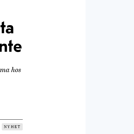
ta
nte
mma hos
NYHET