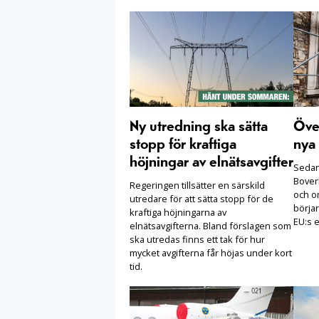
Ny utredning ska sätta
Öve
stopp för kraftiga
nya 
höjningar av elnätsavgifter
Sedan 
Boverk
Regeringen tillsätter en särskild
och o
utredare för att sätta stopp för de
börjar
kraftiga höjningarna av
EU:s e
elnätsavgifterna. Bland förslagen som
ska utredas finns ett tak för hur
mycket avgifterna får höjas under kort
tid.