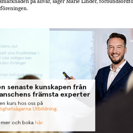
smarknaden på allvar, säger Marie Linder, förbundsordf
tföreningen.