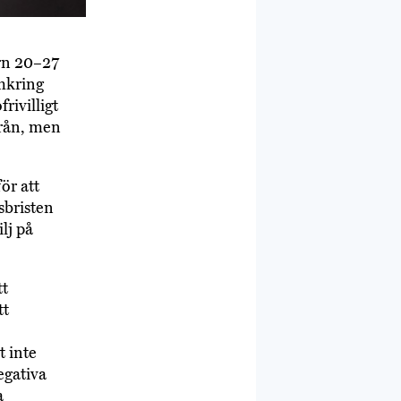
ern 20–27
mkring
rivilligt
från, men
ör att
sbristen
lj på
tt
tt
t inte
egativa
a