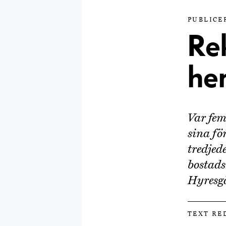
PUBLICE
Rek
he
Var fem
sina fö
tredjed
bostads
Hyresgä
TEXT RE