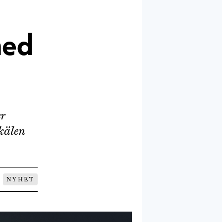
med
er
skälen
NYHET