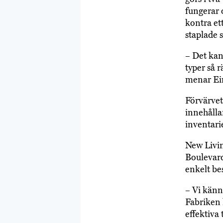
fungerar o
kontra et
staplade 
– Det kan
typer så r
menar Ei
Förvärvet
innehålla
inventari
New Livin
Boulevard
enkelt bes
– Vi känn
Fabriken 
effektiva