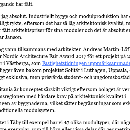
ande har fått.
r jag absolut. Industriellt bygge och modulproduktion har 
åligt rykte, eftersom det har så låg arkitektonisk kvalité
 fått arkitektspriser för sina moduler och det är absolut e
ar Janson.
ng vann tillsammans med arkitekten Andreas Martin-Löf
r Nordic Architecture Fair Award 2017 för ett projekt på 
r i Västberga, som
Fastighetstidningen uppmärksammade
 ligger även bakom projektet Solitär i Luthagen, Uppsala
t exklusiva, men prisvärda student- och ungdomsbostäd
itania är konceptet särskilt viktigt eftersom bolaget är ve
sregionen med hårdare krav på arkitektonisk kvalitet i
gen av byggnaderna, vilket sätter begränsningar som ex
ditionella modulsystem.
tet i Täby till exempel har vi 47 olika modultyper, där någ
-tre exemplar, som till hörn eller vissa delar där geometrin