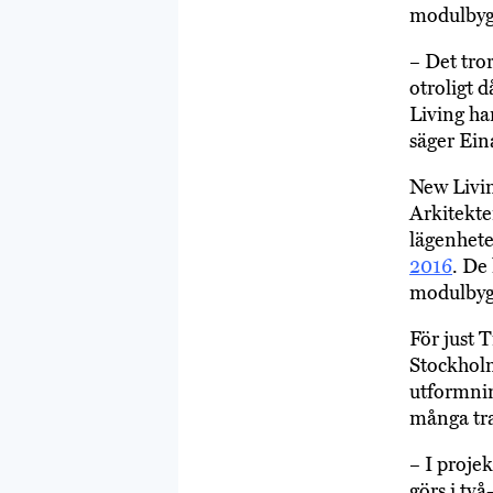
modulbygg
– Det tro
otroligt d
Living har
säger Ein
New Livi
Arkitekte
lägenhete
2016
. De
modulbygg
För just T
Stockholm
utformnin
många tra
– I projek
görs i två