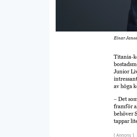
Einar Janso
Titania-k
bostadsmo
Junior Li
intressan
av höga k
– Det som
framför al
behöver S
tappar li
[ Annons ]