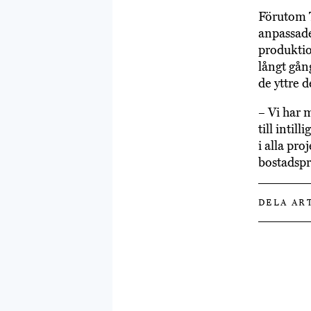
Förutom T
anpassade
produkti
långt gån
de yttre 
– Vi har 
till inti
i alla pro
bostadspr
DELA AR