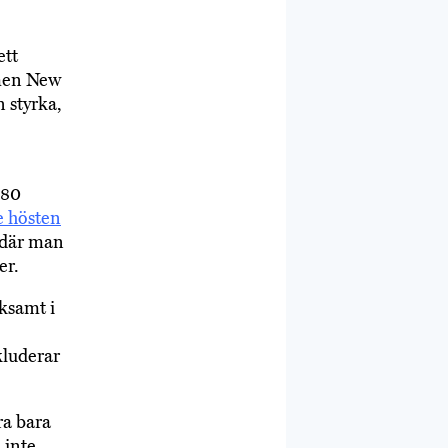
ett
, men New
n styrka,
280
 hösten
, där man
er.
rksamt i
kluderar
ra bara
 inte