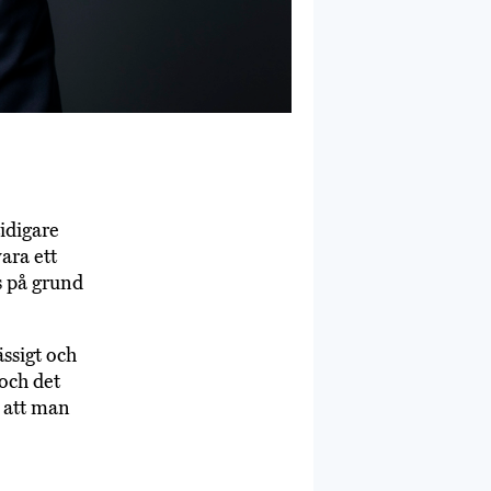
idigare
ara ett
s på grund
ässigt och
 och det
l att man