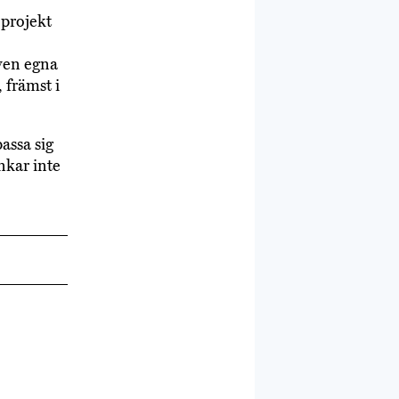
 projekt
ven egna
 främst i
assa sig
nkar inte