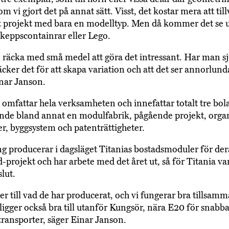
m vi gjort det på annat sätt. Visst, det kostar mera att til
t projekt med bara en modelltyp. Men då kommer det se 
skeppscontainrar eller Lego.
 räcka med små medel att göra det intressant. Har man sj
äcker det för att skapa variation och att det ser annorlund
nar Janson.
 omfattar hela verksamheten och innefattar totalt tre bol
nde bland annat en modulfabrik, pågående projekt, organ
er, byggsystem och patenträttigheter.
g producerar i dagsläget Titanias bostadsmoduler för der
-projekt och har arbete med det året ut, så för Titania var
lut.
er till vad de har producerat, och vi fungerar bra tillsamm
ligger också bra till utanför Kungsör, nära E20 för snabb
 transporter, säger Einar Janson.