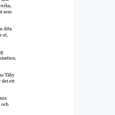
lverka,
ut som
u-åtta
a ut,
ag
isation,
as Täby
 det ett
ans.
a och