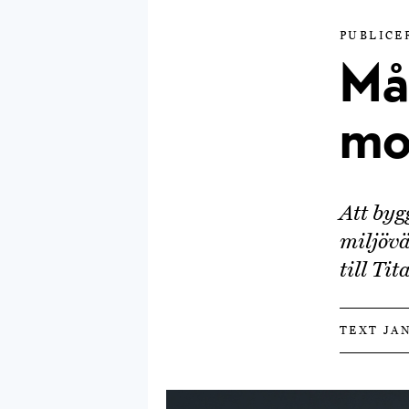
PUBLICER
Må
mo
Att byg
miljövä
till Ti
TEXT JA