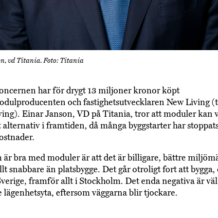
n, vd Titania. Foto: Titania
oncernen har för drygt 13 miljoner kronor köpt
dulproducenten och fastighetsutvecklaren New Living (t
ving). Einar Janson, VD på Titania, tror att moduler kan v
t alternativ i framtiden, då många byggstarter har stoppat
ostnader.
 är bra med moduler är att det är billigare, bättre miljöm
lt snabbare än platsbygge. Det går otroligt fort att bygga,
verige, framför allt i Stockholm. Det enda negativa är vä
te lägenhetsyta, eftersom väggarna blir tjockare.