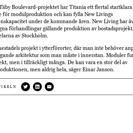
äby Boulevard-projektet har Titania ett flertal startklara
 för modulproduktion och kan fylla New Livings
onskapacitet under de kommande åren. New Living har ä
gna förhandlingar gällande produktion av bostadsprojekt,
delarna av Stockholm.
mestadels projekt i ytterförorter, där man inte behöver anp
lliggande arkitektur som man måste i innerstan. Moduler fu
jekt, men i tillräckligt många. De kan vara en stor del av
oduktionen, men aldrig hela, säger Einar Janson.
TIKELN