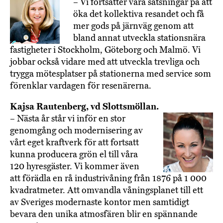
– Vi fortsätter våra satsningar på att
öka det kollektiva resandet och få
mer gods på järnväg genom att
bland annat utveckla stationsnära
fastigheter i Stockholm, Göteborg och Malmö. Vi
jobbar också vidare med att utveckla trevliga och
trygga mötesplatser på stationerna med service som
förenklar vardagen för resenärerna.
Kajsa Rautenberg, vd Slottsmöllan.
– Nästa år står vi inför en stor
genomgång och modernisering av
vårt eget kraftverk för att fortsatt
kunna producera grön el till våra
120 hyresgäster. Vi kommer även
att förädla en rå industrivåning från 1876 på 1 000
kvadratmeter. Att omvandla våningsplanet till ett
av Sveriges modernaste kontor men samtidigt
bevara den unika atmosfären blir en spännande