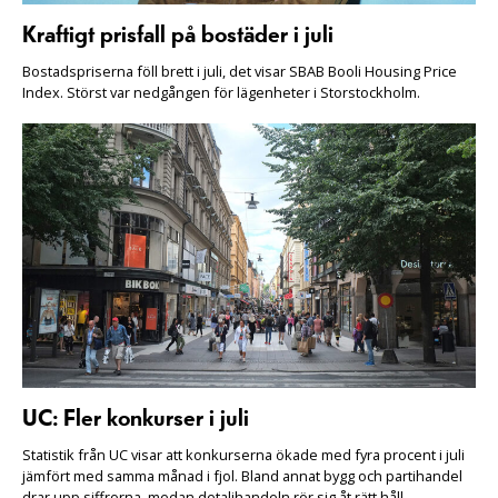
Kraftigt prisfall på bostäder i juli
Bostadspriserna föll brett i juli, det visar SBAB Booli Housing Price
Index. Störst var nedgången för lägenheter i Storstockholm.
UC: Fler konkurser i juli
Statistik från UC visar att konkurserna ökade med fyra procent i juli
jämfört med samma månad i fjol. Bland annat bygg och partihandel
drar upp siffrorna, medan detaljhandeln rör sig åt rätt håll.