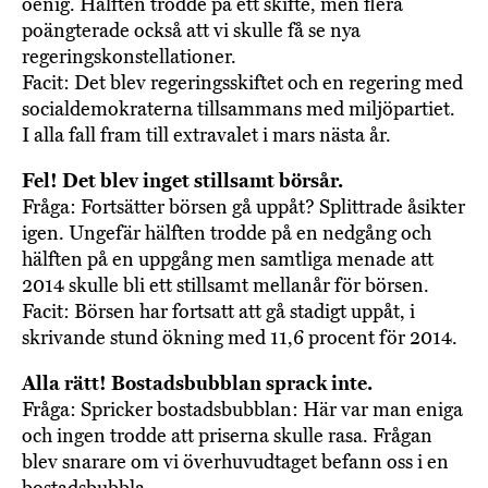
oenig. Hälften trodde på ett skifte, men flera
poängterade också att vi skulle få se nya
regeringskonstellationer.
Facit: Det blev regeringsskiftet och en regering med
socialdemokraterna tillsammans med miljöpartiet.
I alla fall fram till extravalet i mars nästa år.
Fel! Det blev inget stillsamt börsår.
Fråga: Fortsätter börsen gå uppåt? Splittrade åsikter
igen. Ungefär hälften trodde på en nedgång och
hälften på en uppgång men samtliga menade att
2014 skulle bli ett stillsamt mellanår för börsen.
Facit: Börsen har fortsatt att gå stadigt uppåt, i
skrivande stund ökning med 11,6 procent för 2014.
Alla rätt! Bostadsbubblan sprack inte.
Fråga: Spricker bostadsbubblan: Här var man eniga
och ingen trodde att priserna skulle rasa. Frågan
blev snarare om vi överhuvudtaget befann oss i en
bostadsbubbla.