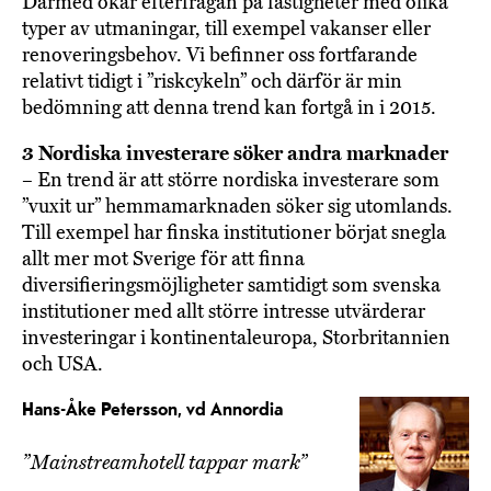
Därmed ökar efterfrågan på fastigheter med olika
typer av utmaningar, till exempel vakanser eller
renoveringsbehov. Vi befinner oss fortfarande
relativt tidigt i ”riskcykeln” och därför är min
bedömning att denna trend kan fortgå in i 2015.
3 Nordiska investerare söker andra marknader
– En trend är att större nordiska investerare som
”vuxit ur” hemmamarknaden söker sig utomlands.
Till exempel har finska institutioner börjat snegla
allt mer mot Sverige för att finna
diversifieringsmöjlig­heter samtidigt som svenska
institutioner med allt större intresse utvärderar
investeringar i kontinentaleuropa, Storbritannien
och USA.
Hans-Åke Petersson, vd Annordia
”Mainstreamhotell tappar mark”