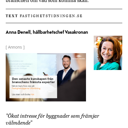
branschen om vad som komma skall.
TEXT
FASTIGHETSTIDNINGEN.SE
Anna Denell, hållbarhetschef Vasakronan
[ Annons ]
”Ökat intresse för byggnader som främjar
välmående”