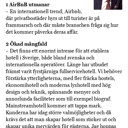
1 AirBnB utmanar
– En internationell trend, Airbnb,
där privatbostäder hyrs ut till turister är på
frammarsch och där måste branschen fråga sig hur
det kommer påverka deras affär.
2 Ökad mångfald
– Det finns ett enormt intresse för att etablera
hotell i Sverige, både bland svenska och
internationella operatörer. Länge har utbudet
främst varit fyrstjärniga fullservicehotell. Vi behöver
förstärka ytterligheterna, med fler fräcka hostels,
ekonomihotell och moderna lyxhotell med hög
design och teknik, spännande menyer och
annorlunda faciliteter som till exempel biograf.
Mainstreamhotell kommer att tappa mark.
Kunderna har idag större valmöjligheter och då
krävs det att man skapar hotell som sticker ut och
skapar unika mervärden för gästerna. Jag hoppas