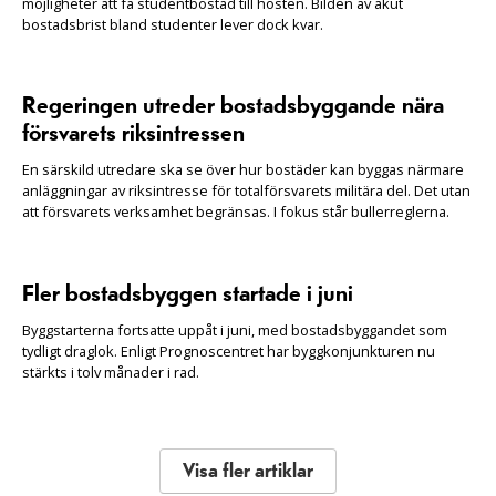
möjligheter att få studentbostad till hösten. Bilden av akut
bostadsbrist bland studenter lever dock kvar.
Regeringen utreder bostadsbyggande nära
försvarets riksintressen
En särskild utredare ska se över hur bostäder kan byggas närmare
anläggningar av riksintresse för totalförsvarets militära del. Det utan
att försvarets verksamhet begränsas. I fokus står bullerreglerna.
Fler bostadsbyggen startade i juni
Byggstarterna fortsatte uppåt i juni, med bostadsbyggandet som
tydligt draglok. Enligt Prognoscentret har byggkonjunkturen nu
stärkts i tolv månader i rad.
Visa fler artiklar