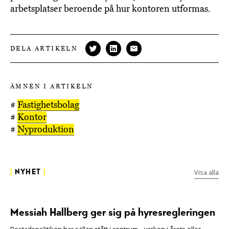
arbetsplatser beroende på hur kontoren utformas.
DELA ARTIKELN
ÄMNEN I ARTIKELN
#
Fastighetsbolag
#
Kontor
#
Nyproduktion
Visa alla
[
NYHET
]
Messiah Hallberg ger sig på hyresregleringen
Bostadspolitiken har sällan stått i centrum – varken i årets eller