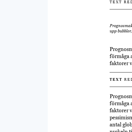
TEXT RE
Prognosmaka
upp bubblor,
Prognosma
förmåga a
faktorer v
TEXT
RE
Prognosma
förmåga a
faktorer v
pessimism
antal glo
nyckeln t