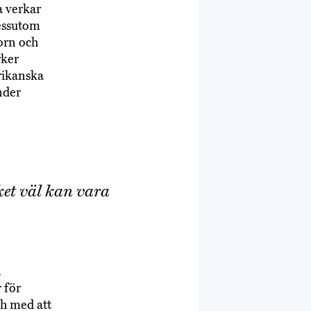
a verkar
Dessutom
torn och
rker
rikanska
nder
ket väl kan vara
a
 för
ch med att