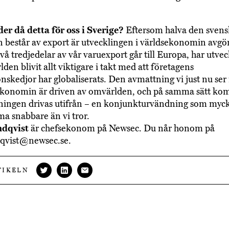
er då detta för oss i Sverige?
Eftersom halva den svens
består av export är utvecklingen i världsekonomin avgö
två tredjedelar av vår varuexport går till Europa, har utvec
lden blivit allt viktigare i takt med att företagens
nskedjor har globaliserats. Den avmattning vi just nu ser 
ekonomin är driven av omvärlden, och på samma sätt k
ingen drivas utifrån – en konjunkturvändning som myck
 snabbare än vi tror.
ndqvist
är chefsekonom på Newsec. Du når honom på
dqvist@newsec.se.
TIKELN