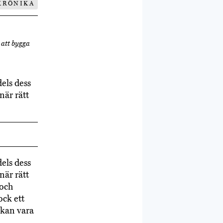
KRÖNIKA
 att bygga
els dess
när rätt
els dess
när rätt
 och
ock ett
 kan vara