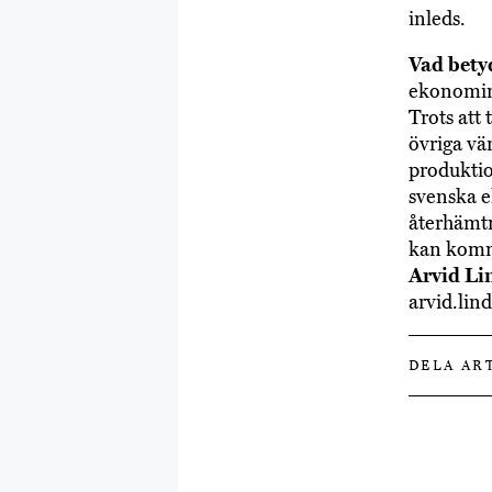
inleds.
Vad betyd
ekonomin 
Trots att 
övriga vär
produktio
svenska 
återhämtn
kan komma
Arvid Li
arvid.lin
DELA AR