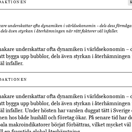
DAKTIONEN
re underskattar ofta dynamiken i världsekonomin – dels dess förmåga
 dels även styrkan i återhämningen när rätt faktorer väl infaller.
kare underskattar ofta dynamiken i världsekonomin – d
tt bygga upp bubblor, dels även styrkan i återhämningen 
äl infaller.
DAKTIONEN
kare underskattar ofta dynamiken i världsekonomin – d
tt bygga upp bubblor, dels även styrkan i återhämningen 
äl infaller. Under hösten har varslen duggat tätt i Sverige
en hos både hushåll och företag ökar. På senare tid har d
bala makroindikatorer börjat förbättras, vilket mycket väl
ill en framtida global återhämtning.