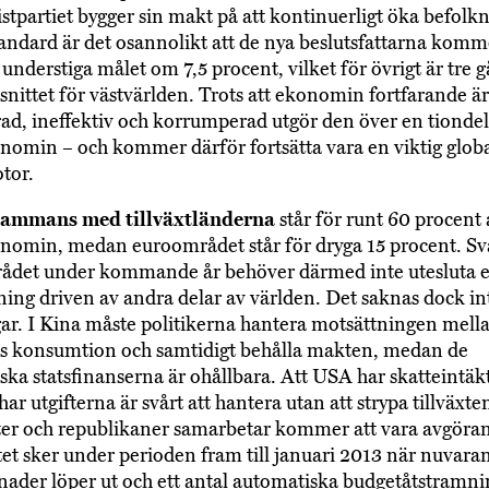
partiet bygger sin makt på att kontinuerligt öka befolk
andard är det osannolikt att de nya beslutsfattarna komme
 understiga målet om 7,5 procent, vilket för övrigt är tre 
snittet för västvärlden. Trots att ekonomin fortfarande är
ad, ineffektiv och korrumperad utgör den över en tiondel
nomin – och kommer därför fortsätta vara en viktig glob
otor.
sammans med tillväxtländerna
står för runt 60 procent 
nomin, medan euroområdet står för dryga 15 procent. Sva
ådet under kommande år behöver därmed inte utesluta e
ing driven av andra delar av världen. Det saknas dock in
r. I Kina måste politikerna hantera motsättningen mella
s konsumtion och samtidigt behålla makten, medan de
ka statsfinanserna är ohållbara. Att USA har skatteintäk
ar utgifterna är svårt att hantera utan att strypa tillväxte
er och republikaner samarbetar kommer att vara avgöra
stet sker under perioden fram till januari 2013 när nuvara
tnader löper ut och ett antal automatiska budgetåtstramn