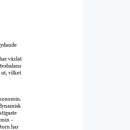
etydande
har växlat
tesbalans
ut, vilket
ekonomin.
 dynamisk
ktigaste
nomin –
torn har