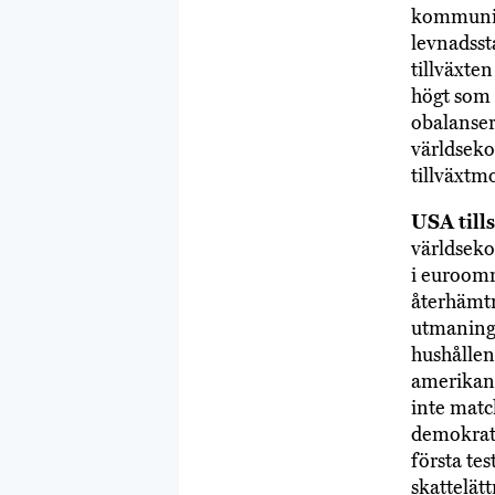
kommunist
levnadsst
tillväxten
högt som 
obalanser
världseko
tillväxtm
USA till
världseko
i euroomr
återhämtn
utmaninga
hushållen
amerikans
inte match
demokrat
första te
skattelät