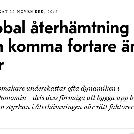
RAT 23 NOVEMBER, 2012
obal återhämtning
n komma fortare än
r
smakare underskattar ofta dynamiken i
konomin – dels dess förmåga att bygga upp b
en styrkan i återhämningen när rätt faktorer
.