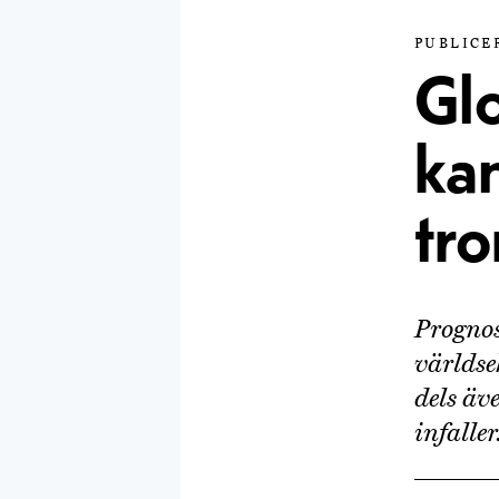
PUBLICE
Gl
ka
tro
Progno
världse
dels äv
infaller