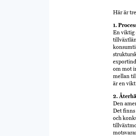
Här är tre
1. Proce
En viktig 
tillväxtlä
konsumtio
strukturs
exportind
om mot in
mellan ti
är en vik
2. Återh
Den ameri
Det finns
och konku
tillväxtm
motsvaran