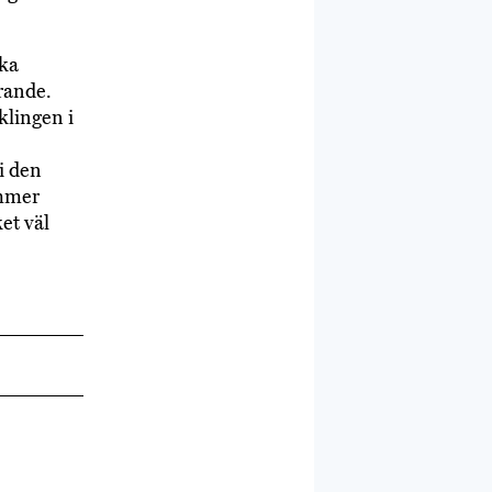
ka
rande.
klingen i
i den
ommer
et väl