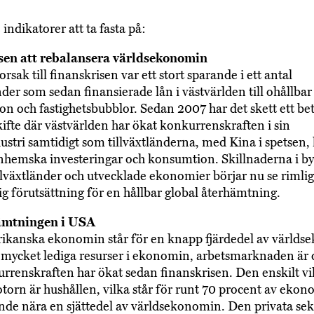
 indikatorer att ta fasta på:
ssen att rebalansera världsekonomin
orsak till finanskrisen var ett stort sparande i ett antal
nder som sedan finansierade lån i västvärlden till ohållbar
n och fastighetsbubblor. Sedan 2007 har det skett ett b
kifte där västvärlden har ökat konkurrenskraften i sin
ustri samtidigt som tillväxtländerna, med Kina i spetsen, 
hemska investeringar och konsumtion. Skillnaderna i by
llväxtländer och utvecklade ekonomier börjar nu se rimlig 
tig förutsättning för en hållbar global återhämtning.
ämtningen i USA
kanska ekonomin står för en knapp fjärdedel av världs
 mycket lediga resurser i ekonomin, arbetsmarknaden är
rrenskraften har ökat sedan finanskrisen. Den enskilt vi
otorn är hushållen, vilka står för runt 70 procent av eko
de nära en sjättedel av världsekonomin. Den privata sek