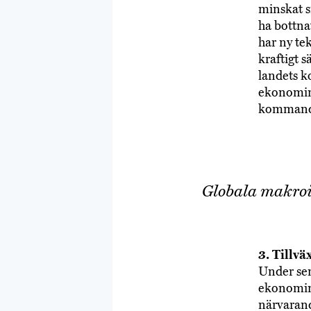
minskat s
ha bottna
har ny te
kraftigt s
landets k
ekonomin 
kommand
Globala makroin
3. Tillvä
Under sen
ekonomin.
närvarande