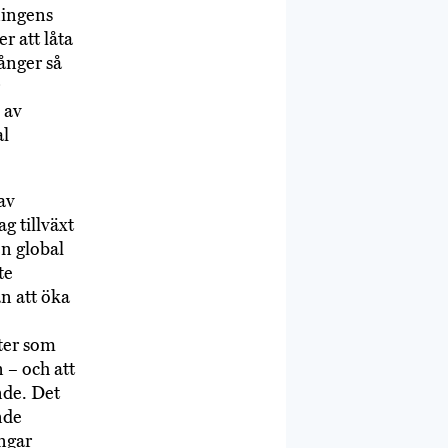
ningens
r att låta
gånger så
 av
al
av
g tillväxt
n global
te
n att öka
ter som
n – och att
nde. Det
nde
ingar