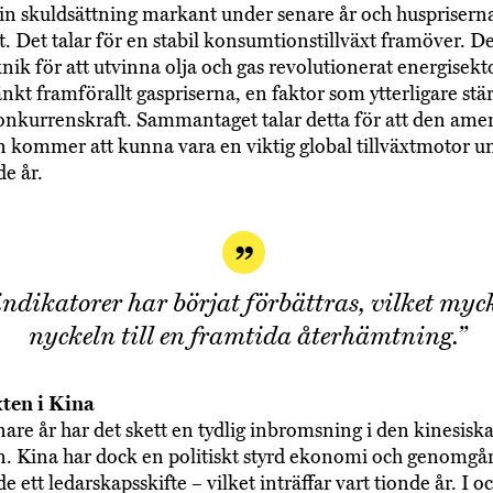
in skuldsättning markant under senare år och husprisern
t. Det talar för en stabil konsumtionstillväxt framöver. 
knik för att utvinna olja och gas revolutionerat energisek
änkt framförallt gaspriserna, en faktor som ytterligare stä
onkurrenskraft. Sammantaget talar detta för att den ame
kommer att kunna vara en viktig global tillväxtmotor u
e år.
dikatorer har börjat förbättras, vilket myc
nyckeln till en framtida återhämtning.”
xten i Kina
are år har det skett en tydlig inbromsning i den kinesisk
 Kina har dock en politiskt styrd ekonomi och genomgår
 ett ledarskapsskifte – vilket inträffar vart tionde år. I o