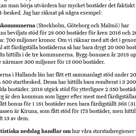
kan man börja utvärdera hur mycket bostäder det faktiskt 
rt-besked. Jag har räknat på några exempel:
dskommunerna
(Stockholm, Göteborg och Malmö) har
ns beviljats stöd för 28 000 bostäder för åren 2016 och 2
: 700 miljoner kronor. Om vi räknar med att det i genom
al att färdigställa bostäderna så har bara drygt 20 000 bos
llts hittills i de tre kommunerna. Bygg-bonusen år 2018 u
re närmare 300 miljoner för 15 000 bostäder.
a i Hallands län har fått ett sammanlagt stöd under 2
 800 startbesked. Dessa har hittills bara resulterat i 3 200
lda bostäder. 2018 utgick stöd för ytterligare 2 350 bostäd
g är den kommun som ligger efter mest med färdigställa
ått bonus för 1 181 bostäder men bara färdigställt 368 (31
assen är Kiruna, som fått stöd för 173 bostäder, men hittil
lt 13 av dem.
atistiska nedslag handlar om
hur våra storstadsregioner 