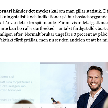
bruari händer det mycket kul
om man gillar statistik.
lkningsstatistik och indikationer på hur bostadsbyggande
. I år var det extra spännande. För nu visar det sig att ma
inte kan bo i alla startbesked – antalet färdigställda bost
mligen efter. Normalt brukar ungefär 90 procent av påbö
faktiskt färdigställas, men nu ser den andelen ut att ha m