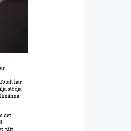
ar
Totalt har
lja stödja
allmänna
m det
ll
t gått