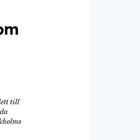
 om
tt till
lda
ockholms