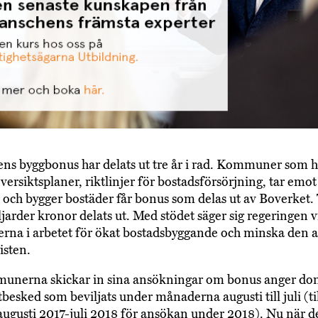
ns byggbonus har delats ut tre år i rad. Kommuner som h
versiktsplaner, riktlinjer för bostadsförsörjning, tar emot
r och bygger bostäder får bonus som delas ut av Boverket. 
jarder kronor delats ut. Med stödet säger sig regeringen vi
na i arbetet för ökat bostadsbyggande och minska den 
isten.
unerna skickar in sina ansökningar om bonus anger do
tbesked som beviljats under månaderna augusti till juli (ti
ugusti 2017-juli 2018 för ansökan under 2018). Nu när de