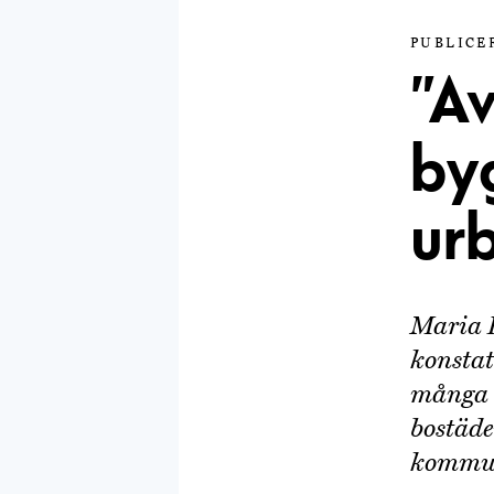
PUBLICER
”Av
by
ur
Maria P
konstat
många s
bostäde
kommun 