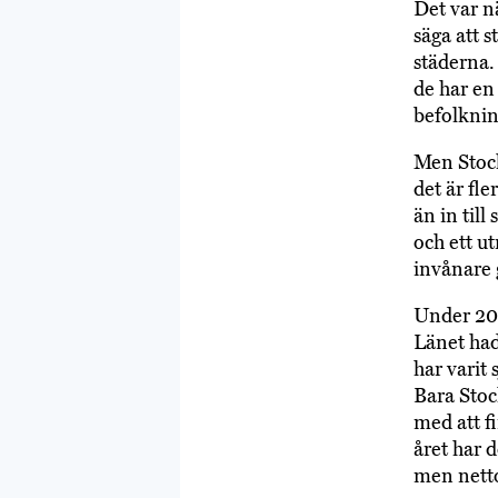
Det var nä
säga att s
städerna.
de har en
befolknin
Men Stockh
det är fl
än in till
och ett u
invånare 
Under 201
Länet had
har varit
Bara Sto
med att f
året har 
men netto