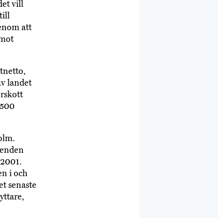
et vill
ill
genom att
emot
tnetto,
av landet
erskott
 500
olm.
trenden
 2001.
n i och
et senaste
yttare,