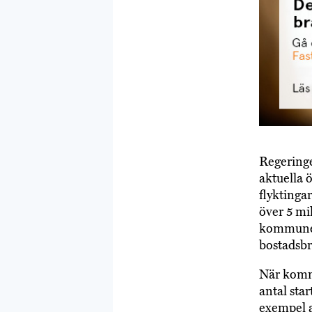
Regeringe
aktuella ö
flyktinga
över 5 mil
kommuner
bostadsbr
När komm
antal star
exempel a