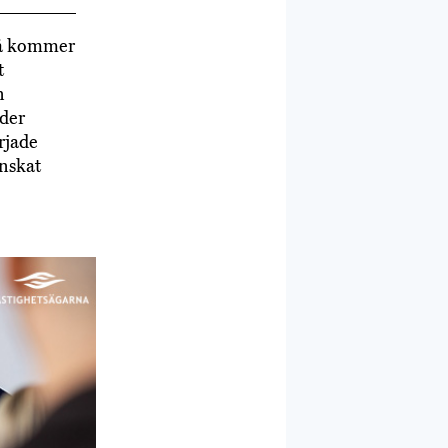
 Då kommer
t
n
äder
rjade
inskat