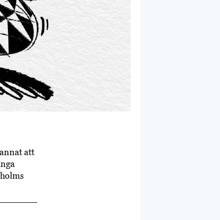
annat att
ånga
ckholms