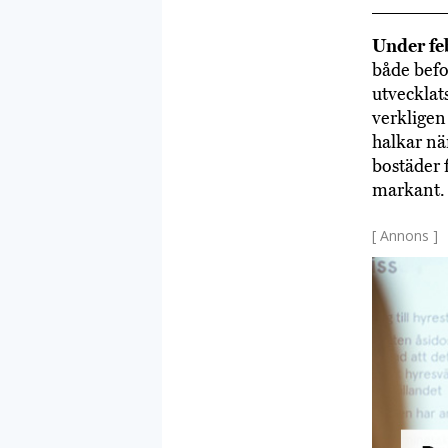
Under fe
både befo
utvecklats
verkligen 
halkar nä
bostäder 
markant.
[ Annons ]