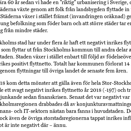
ra 60 år sedan vi hade en ”riktig” urbanisering i Sverige, d
täderna växte genom att folk från landsbygden flyttade in t
 Städerna växer i stället främst (invandringen oräknad) 
 ung befolkning som föder barn och att större städer tar 
g från mindre städer.
olms stad har under flera år haft ett negativt inrikes flyt
er som flyttar ut från Stockholms kommun till andra delar 
 staden. Staden växer i stället enbart till följd av födelseöv
trikes positivt flyttnetto. Totalt har kommunen förlorat 14
genom flyttningar till övriga landet de senaste fem åren.
8 kom detta mönster att gälla även för hela Stor-Stockh
e ett svagt negativt inrikes flyttnetto år 2018 (-197) och 
 sjunkande sedan finanskrisen. Senast det var negativt var
ckholmsregionen drabbades då av konjunkturavmattninge
inans- och IT-sektorn nästan bara fanns i huvudstaden. D
dock även de övriga storstadsregionerna tappat inrikes infl
t är inte negativt där – ännu.