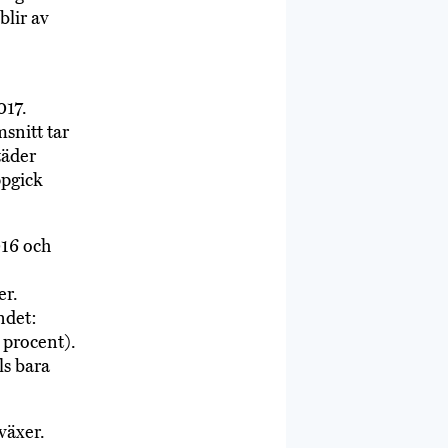
blir av
017.
snitt tar
täder
ppgick
016 och
er.
ndet:
 procent).
ls bara
växer.