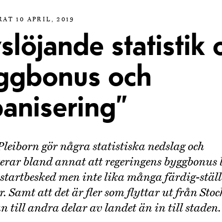
AT 10 APRIL, 2019
slöjande statistik
ggbonus och
banisering”
leiborn gör några statistiska nedslag och
erar bland annat att regeringens byggbonus le
tartbesked men inte lika många färdig-stäl
r. Samt att det är fler som flyttar ut från St
till andra delar av landet än in till staden.