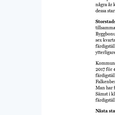
några år 
dessa sta
Storsta
tillsamma
Byggbonus
sex kvart
färdigstä
ytterliga
Kommunern
2017 för 4
färdigstäl
Falkenber
Man har f
Sämst i kl
färdigstäl
Nästa st