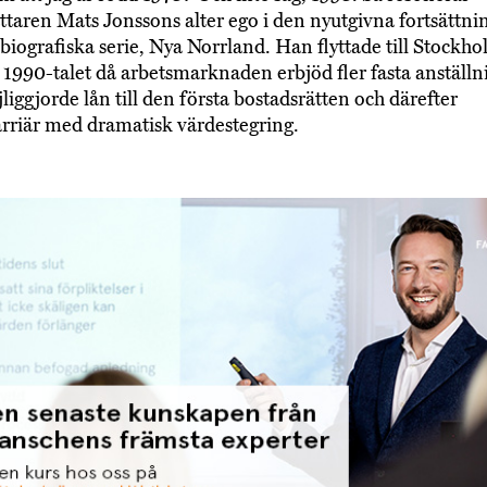
attaren Mats Jonssons alter ego i den nyutgivna fortsättni
vbiografiska serie, Nya Norrland. Han flyttade till Stockho
 1990-talet då arbetsmarknaden erbjöd fler fasta anställn
liggjorde lån till den första bostadsrätten och därefter
rriär med dramatisk värdestegring.