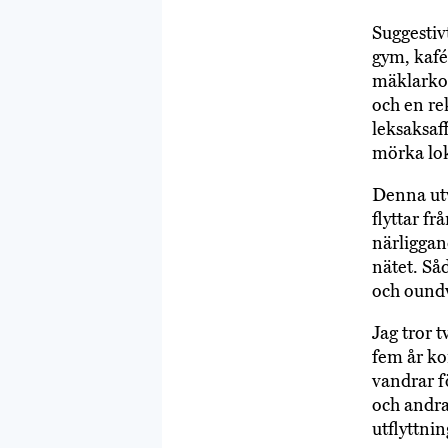
Suggestiv
gym, kafé
mäklarkon
och en re
leksaksaf
mörka loka
Denna utv
flyttar fr
närliggan
nätet. Så
och oundv
Jag tror 
fem år ko
vandrar f
och andra
utflyttni