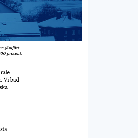
den jämfört
700 procent.
erale
. Vi bad
nska
sta