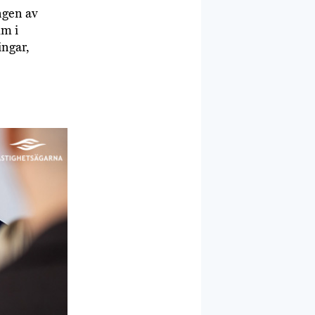
ngen av
lm i
ingar,