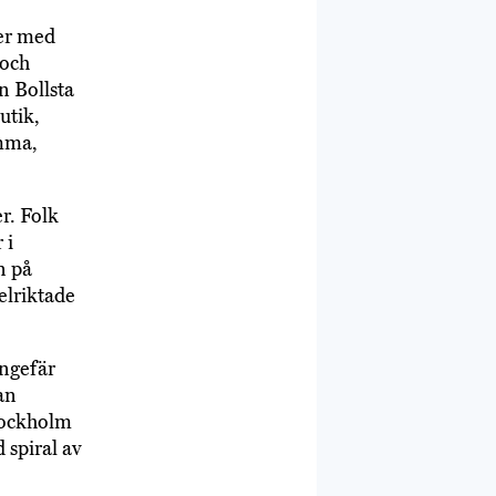
ter med
 och
 Bollsta
utik,
omma,
r. Folk
 i
n på
elriktade
ungefär
an
Stockholm
 spiral av