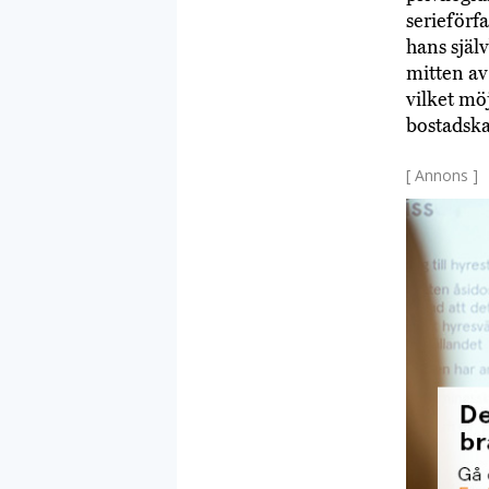
serieförf
hans själ
mitten av
vilket möj
bostadska
[ Annons ]