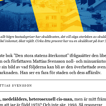
allt högre bostadspriser har skuldkvoten, det vill säga storleken av skul
el inkomst, ökat rejält. Cirka åtta procent har nu en skuldkvot på över 
aste bok ”Den stora statens återkomst” ifrågasätter den lib
n och författaren Mattias Svensson noll- och minusräntor
sin bild av vad följderna kan bli av den överhettade sve
rknaden. Han ser en fara för staden och dess affärsliv.
TIAS SVENSSON
t, medelålders, heterosexuell cis-man,
men är mitt främ
um att jag är född 1973? Och inte säg, 1993. Så resonerar