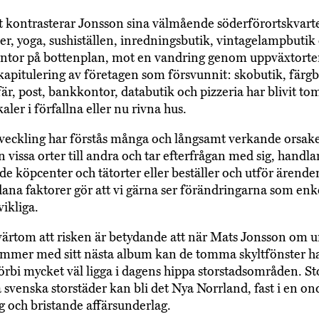
t kontrasterar Jonsson sina välmående söderförortskvar
er, yoga, sushiställen, inredningsbutik, vintagelampbutik
tor på bottenplan, mot en vandring genom uppväxtorten
kapitulering av företagen som försvunnit: skobutik, färgb
fär, post, bankkontor, databutik och pizzeria har blivit t
ler i förfallna eller nu rivna hus.
eckling har förstås många och långsamt verkande orsake
ån vissa orter till andra och tar efterfrågan med sig, handlar
de köpcenter och tätorter eller beställer och utför ärende
dana faktorer gör att vi gärna ser förändringarna som enk
ikliga.
tvärtom att risken är betydande att när Mats Jonsson om 
mmer med sitt nästa album kan de tomma skyltfönster h
örbi mycket väl ligga i dagens hippa storstadsområden. 
 svenska storstäder kan bli det Nya Norrland, fast i en ond
ng och bristande affärsunderlag.