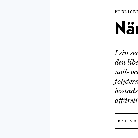
PUBLICER
När
I sin s
den lib
noll- o
följder
bostads
affärsli
TEXT MA