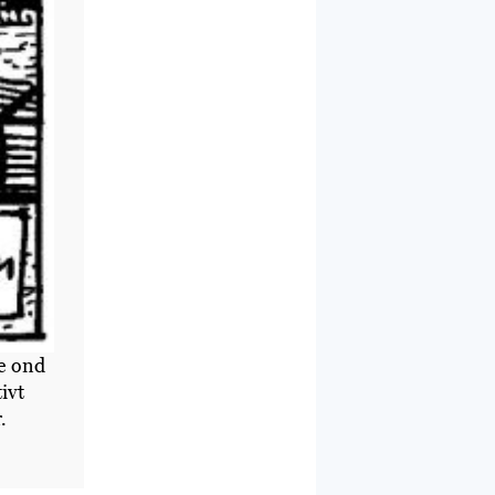
de ond
ivt
.