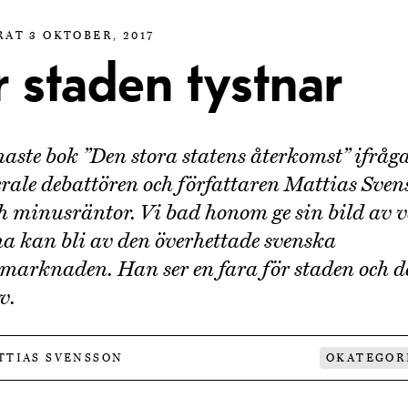
AT 3 OKTOBER, 2017
 staden tystnar
enaste bok ”Den stora statens återkomst” ifråg
erale debattören och författaren Mattias Sven
ch minusräntor. Vi bad honom ge sin bild av 
na kan bli av den överhettade svenska
marknaden. Han ser en fara för staden och d
v.
TTIAS SVENSSON
OKATEGOR