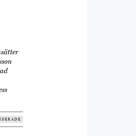
asätter
sson
vad
ess
ISERADE