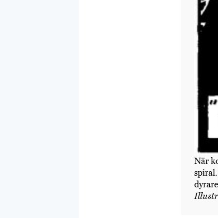
När ko
spiral
dyrare
Illust