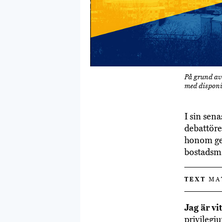
På grund av 
med disponib
I sin sen
debattöre
honom ge 
bostadsma
TEXT
MAT
Jag är vi
privilegi