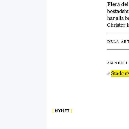
Flera de
bostadshu
har alla 
Christer 
DELA AR
ÄMNEN I
#
Stadsut
[
NYHET
]