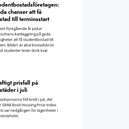
udentbostadsföretagen:
da chanser att få
stad till terminsstart
som föregående år pekar
nschens kartläggning på goda
igheter att få studentbostad till
ten. Bilden av akut bostadsbrist
nd studenter lever dock kvar.
ftigt prisfall på
täder i juli
adspriserna föll brett i juli, det
r SBAB Booli Housing Price Index.
rst var nedgången för lägenheter i
rstockholm.