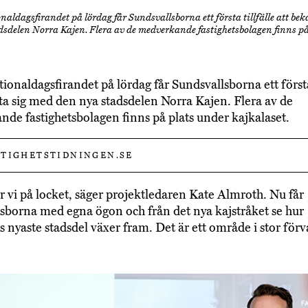
aldagsfirandet på lördag får Sundsvallsborna ett första tillfälle att be
dsdelen Norra Kajen. Flera av de medverkande fastighetsbolagen finns på
ionaldagsfirandet på lördag får Sundsvallsborna ett första 
ta sig med den nya stadsdelen Norra Kajen. Flera av de
de fastighetsbolagen finns på plats under kajkalaset.
TIGHETSTIDNINGEN.SE
er vi på locket, säger projektledaren Kate Almroth. Nu får
sborna med egna ögon och från det nya kajstråket se hur
s nyaste stadsdel växer fram. Det är ett område i stor för