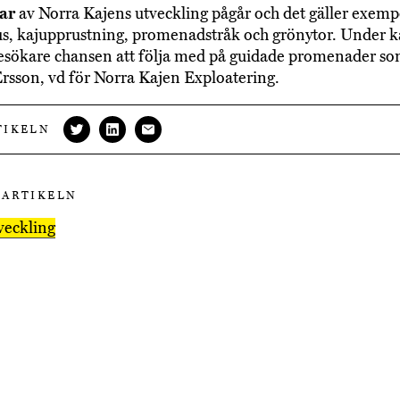
lar
av Norra Kajens utveckling pågår och det gäller exemp
s, kajupprustning, promenadstråk och grönytor. Under k
besökare chansen att följa med på guidade promenader so
Ersson, vd för Norra Kajen Exploatering.
TIKELN
 ARTIKELN
veckling