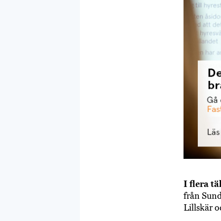
I flera tä
från Sun
Lillskär o