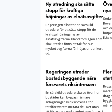
Ny utredning ska sätta
Öve
stopp för kraftiga
nya 
höjningar av elnätsavgifter
Sedan 
Boverk
Regeringen tillsätter en särskild
och o
utredare för att sätta stopp för de
börjar
kraftiga höjningarna av
EU:s e
elnätsavgifterna. Bland förslagen som
ska utredas finns ett tak för hur
mycket avgifterna får höjas under kort
tid.
Regeringen utreder
Fle
bostadsbyggande nära
star
försvarets riksintressen
Byggst
med b
En särskild utredare ska se över hur
draglo
bostäder kan byggas närmare
byggko
anläggningar av riksintresse för
månad
totalförsvarets militära del. Det utan
att försvarets verksamhet begränsas. I