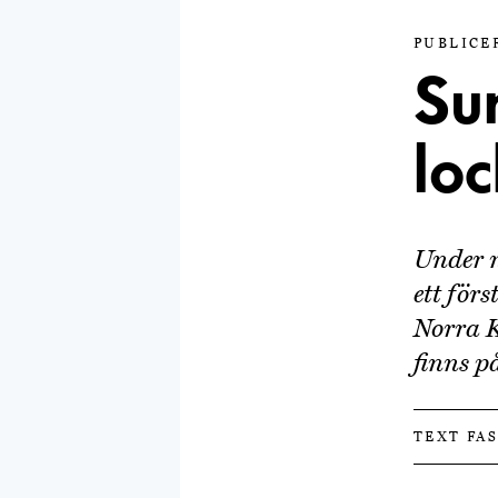
PUBLICER
Sun
loc
Under n
ett för
Norra K
finns p
TEXT FA