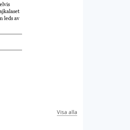
elvis
ajkalaset
m leds av
Visa alla