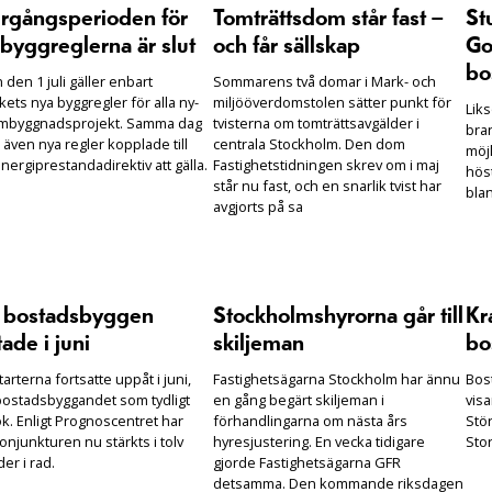
rgångsperioden för
Tomträttsdom står fast –
St
byggreglerna är slut
och får sällskap
Go
bo
den 1 juli gäller enbart
Sommarens två domar i Mark- och
ets nya byggregler för alla ny-
miljööverdomstolen sätter punkt för
Lik
mbyggnadsprojekt. Samma dag
tvisterna om tomträttsavgälder i
bra
 även nya regler kopplade till
centrala Stockholm. Den dom
möjl
nergiprestandadirektiv att gälla.
Fastighetstidningen skrev om i maj
hös
står nu fast, och en snarlik tvist har
bla
avgjorts på sa
r bostadsbyggen
Stockholmshyrorna går till
Kra
tade i juni
skiljeman
bos
arterna fortsatte uppåt i juni,
Fastighetsägarna Stockholm har ännu
Bost
ostadsbyggandet som tydligt
en gång begärt skiljeman i
visa
k. Enligt Prognoscentret har
förhandlingarna om nästa års
Stö
njunkturen nu stärkts i tolv
hyresjustering. En vecka tidigare
Sto
er i rad.
gjorde Fastighetsägarna GFR
detsamma. Den kommande riksdagen