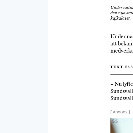
Under nation
den nya sta
kajkalaset.
Under nat
att bekan
medverkan
TEXT
FAS
– Nu lyft
Sundsvall
Sundsvall
[ Annons ]