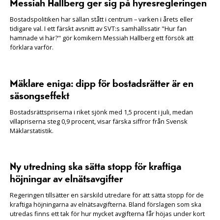
Messiah Hallberg ger sig på hyresregleringen
Bostadspolitiken har sällan stått i centrum – varken i årets eller
tidigare val. I ett färskt avsnitt av SVT:s samhällssatir "Hur fan
hamnade vi här?" gör komikern Messiah Hallberg ett försök att
förklara varför.
Mäklare eniga: dipp för bostadsrätter är en
säsongseffekt
Bostadsrättspriserna i riket sjönk med 1,5 procent i juli, medan
villapriserna steg 0,9 procent, visar färska siffror från Svensk
Mäklarstatistik.
Ny utredning ska sätta stopp för kraftiga
höjningar av elnätsavgifter
Regeringen tillsätter en särskild utredare för att sätta stopp för de
kraftiga höjningarna av elnätsavgifterna. Bland förslagen som ska
utredas finns ett tak för hur mycket avgifterna får höjas under kort