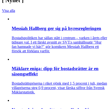
[
Nyhet
]
Visa alla
Messiah Hallberg ger sig på hyresregleringen
Bostadspolitiken har sällan stått i centrum – varken i årets eller
tidigare val. I ett färskt avsnitt av SVT:s samhällssatir "Hur
fan hamnade vi här?" gör komikern Messiah Hallberg ett
försök att förklara varför.
Mäklare eniga: dipp för bostadsrätter är en
säsongseffekt
Bostadsrättspriserna i riket sjönk med 1,5 procent i juli, medan
villapriserna steg 0,9 procent, visar färska siffror från Svensk
Mäklarstatistik.