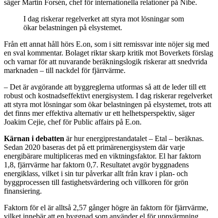
säger Martin Forsén, chef för internationella relationer på Nibe.
I dag riskerar regelverket att styra mot lösningar som
ökar belastningen på elsystemet.
Från ett annat håll hörs E.on, som i sitt remissvar inte nöjer sig med
en sval kommentar. Bolaget riktar skarp kritik mot Boverkets förslag
och varnar för att nuvarande beräkningslogik riskerar att snedvrida
marknaden – till nackdel för fjärrvärme.
– Det är avgörande att byggreglerna utformas så att de leder till ett
robust och kostnadseffektivt energisystem. I dag riskerar regelverket
att styra mot lösningar som ökar belastningen på elsystemet, trots att
det finns mer effektiva alternativ ur ett helhetsperspektiv, säger
Joakim Cejie, chef för Public affairs på E.on.
Kärnan i debatten
är hur energiprestandatalet – Etal – beräknas.
Sedan 2020 baseras det på ett primärenergisystem där varje
energibärare multipliceras med en viktningsfaktor. El har faktorn
1,8, fjärrvärme har faktorn 0,7. Resultatet avgör byggnadens
energiklass, vilket i sin tur påverkar allt från krav i plan- och
byggprocessen till fastighetsvärdering och villkoren för grön
finansiering.
Faktorn för el är alltså 2,57 gånger högre än faktorn för fjärrvärme,
vilket innebär att en byggnad som använder el för uppvärmning