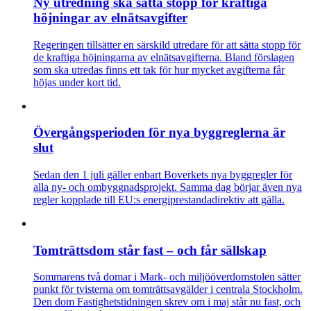
Ny utredning ska sätta stopp för kraftiga
höjningar av elnätsavgifter
Regeringen tillsätter en särskild utredare för att sätta stopp för
de kraftiga höjningarna av elnätsavgifterna. Bland förslagen
som ska utredas finns ett tak för hur mycket avgifterna får
höjas under kort tid.
Övergångsperioden för nya byggreglerna är
slut
Sedan den 1 juli gäller enbart Boverkets nya byggregler för
alla ny- och ombyggnadsprojekt. Samma dag börjar även nya
regler kopplade till EU:s energiprestandadirektiv att gälla.
Tomträttsdom står fast – och får sällskap
Sommarens två domar i Mark- och miljööverdomstolen sätter
punkt för tvisterna om tomträttsavgälder i centrala Stockholm.
Den dom Fastighetstidningen skrev om i maj står nu fast, och