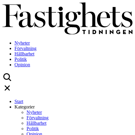
Skip
to
content
Nyheter
Förvaltning
Hållbarhet
Politik
Opinion
Start
Kategorier
Nyheter
Förvaltning
Hållbarhet
Politik
Opinion