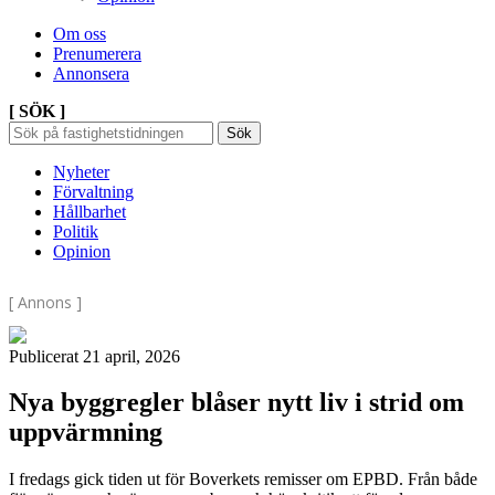
Om oss
Prenumerera
Annonsera
[ SÖK ]
Sök
Sök
Sök
efter:
Nyheter
Förvaltning
Hållbarhet
Politik
Opinion
[ Annons ]
Publicerat 21 april, 2026
Nya byggregler blåser nytt liv i strid om
uppvärmning
I fredags gick tiden ut för Boverkets remisser om EPBD. Från både