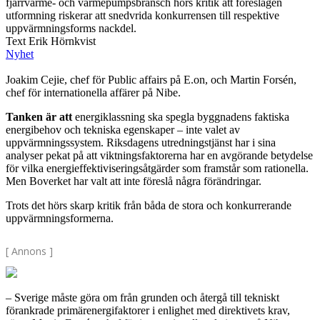
fjärrvärme- och värmepumpsbransch hörs kritik att föreslagen
utformning riskerar att snedvrida konkurrensen till respektive
uppvärmningsforms nackdel.
Text Erik Hörnkvist
Nyhet
Joakim Cejie, chef för Public affairs på E.on, och Martin Forsén,
chef för internationella affärer på Nibe.
Tanken är att
energiklassning ska spegla byggnadens faktiska
energibehov och tekniska egenskaper – inte valet av
uppvärmningssystem. Riksdagens utredningstjänst har i sina
analyser pekat på att viktningsfaktorerna har en avgörande betydelse
för vilka energieffektiviseringsåtgärder som framstår som rationella.
Men Boverket har valt att inte föreslå några förändringar.
Trots det hörs skarp kritik från båda de stora och konkurrerande
uppvärmningsformerna.
[ Annons ]
– Sverige måste göra om från grunden och återgå till tekniskt
förankrade primärenergifaktorer i enlighet med direktivets krav,