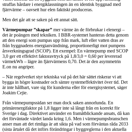
straffas hårdare i energiklassningen än en identisk byggnad med
fjärrvärme – oavsett hur elen faktiskt produceras.
Men det går att se saken på ett annat sätt.
Värmepumpar ”skapar”
mer värme än de förbrukar i elenergi –
det är poängen med tekniken. I BBR-systemet hanteras detta genom
att den energi som pumpas upp från mark, luft eller vatten dras av
från byggnadens energianvändning, proportionerligt mot pumpens
årsverkningsgrad (SCOP). Ett exempel: En värmepump med SCOP
3,0 ger ett effektivt faktoravtryck på 1,8/3,0 = 0,60 per levererad
värmekWh – lägre än fjärrvärmens 0,70. Det är den asymmetrin
E.on nu angriper.
– När regelverket styr tekniska val på det här sättet riskerar vi att
bygga in högre kostnader och sämre systemeffektivitet över tid. Det
är inte hållbart, vare sig för kunderna eller för energisystemet, säger
Joakim Cejie.
Från värmepumpssidan ser man dock saken annorlunda. En
primärenergifaktor på 1,8 ligger inte så långt från en korrekt för
Sverige i dag. Direktivet använder en framåtblickande ansats, då kan
det förväntade värdet landa kring 1,6. Men i värmepumpsbranschen
anser man att det rimliga är att sikta på vad som förväntas råda 2033
(sista årtalet då det införs förändringar i byggreglerna i den aktuella