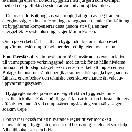
skånelänga eller en kontorsbyggnad med ljusgård som exempel –
med ett energieffektivt system är en nödvändig flexibilitet.
– Det måste fortsättningsvis vara möjligt att göra avsteg från en
energimässigt optimal utformning av byggnaden, under förutsättning
att byggherren kompenserar detta genom att välja en mer
energieffektiv systemlösning, säger Martin Forsén.
Om regelverket slår fast att alla byggnader bedöms lika oavsett
uppvärmningslösning försvinner den möjligheten, menar han.
E.on föreslår att
viktningsfaktorn för fjärrvärme justeras i relation
till värmepumpars verkningsgrad, med ett tak för att hålla nivåerna
rimliga – ett förslag bolaget beskriver som enkelt att implementera.
Bolaget betonar också att energiklassningen bör spegla byggnadens
faktiska energibehov och tekniska egenskaper snarare än valet av
uppvärmningssystem.
– Byggreglerna ska premiera energieffektiva byggnader, inte
enskilda tekniker. Fokus bör ligga på klimatskärm och installationers
effektivitet, inte på vilken uppvärmningslösning som väljs, säger
Joakim Cejie.
E.on varnar också för att nuvarande regler driver mot ökad
elanvändning i byggnader, med ökad belastning på elnätet som följd.
Nibe tillbakavisar den bilden.