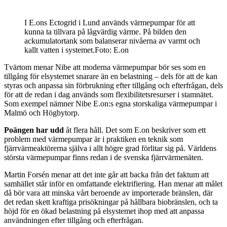
I E.ons Ectogrid i Lund används värmepumpar för att
kunna ta tillvara på lågvärdig värme. På bilden den
ackumulatortank som balanserar nivåerna av varmt och
kallt vatten i systemet.Foto: E.on
Tvärtom menar Nibe att moderna värmepumpar bör ses som en
tillgång för elsystemet snarare än en belastning – dels för att de kan
styras och anpassa sin förbrukning efter tillgång och efterfrågan, dels
för att de redan i dag används som flexibilitetsresurser i stamnätet.
Som exempel nämner Nibe E.on:s egna storskaliga värmepumpar i
Malmö och Högbytorp.
Poängen har udd
åt flera håll. Det som E.on beskriver som ett
problem med värmepumpar är i praktiken en teknik som
fjärrvärmeaktörerna själva i allt högre grad förlitar sig på. Världens
största värmepumpar finns redan i de svenska fjärrvärmenäten.
Martin Forsén menar att det inte går att backa från det faktum att
samhället står inför en omfattande elektrifiering. Han menar att målet
då bör vara att minska vårt beroende av importerade bränslen, där
det redan skett kraftiga prisökningar på hållbara biobränslen, och ta
höjd för en ökad belastning på elsystemet ihop med att anpassa
användningen efter tillgång och efterfrågan.