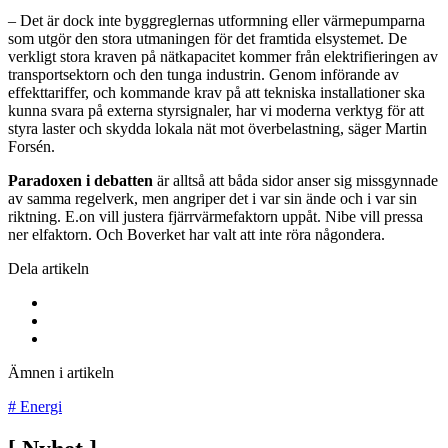
– Det är dock inte byggreglernas utformning eller värmepumparna
som utgör den stora utmaningen för det framtida elsystemet. De
verkligt stora kraven på nätkapacitet kommer från elektrifieringen av
transportsektorn och den tunga industrin. Genom införande av
effekttariffer, och kommande krav på att tekniska installationer ska
kunna svara på externa styrsignaler, har vi moderna verktyg för att
styra laster och skydda lokala nät mot överbelastning, säger Martin
Forsén.
Paradoxen i debatten
är alltså att båda sidor anser sig missgynnade
av samma regelverk, men angriper det i var sin ände och i var sin
riktning. E.on vill justera fjärrvärmefaktorn uppåt. Nibe vill pressa
ner elfaktorn. Och Boverket har valt att inte röra någondera.
Dela artikeln
Ämnen i artikeln
#
Energi