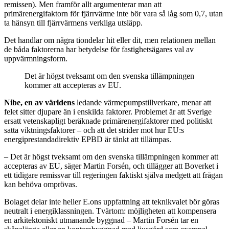
remissen). Men framför allt argumenterar man att
primärenergifaktorn för fjärrvärme inte bör vara så låg som 0,7, utan
ta hänsyn till fjärrvärmens verkliga utsläpp.
Det handlar om några tiondelar hit eller dit, men relationen mellan
de båda faktorerna har betydelse för fastighetsägares val av
uppvärmningsform.
Det är högst tveksamt om den svenska tillämpningen
kommer att accepteras av EU.
Nibe, en av världens
ledande värmepumpstillverkare, menar att
felet sitter djupare än i enskilda faktorer. Problemet är att Sverige
ersatt vetenskapligt beräknade primärenergifaktorer med politiskt
satta viktningsfaktorer – och att det strider mot hur EU:s
energiprestandadirektiv EPBD är tänkt att tillämpas.
– Det är högst tveksamt om den svenska tillämpningen kommer att
accepteras av EU, säger Martin Forsén, och tillägger att Boverket i
ett tidigare remissvar till regeringen faktiskt själva medgett att frågan
kan behöva omprövas.
Bolaget delar inte heller E.ons uppfattning att teknikvalet bör göras
neutralt i energiklassningen. Tvärtom: möjligheten att kompensera
en arkitektoniskt utmanande byggnad – Martin Forsén tar en