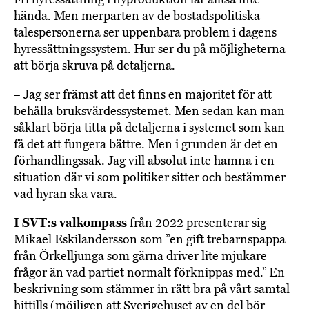
hända. Men merparten av de bostadspolitiska
talespersonerna ser uppenbara problem i dagens
hyressättningssystem. Hur ser du på möjligheterna
att börja skruva på detaljerna.
– Jag ser främst att det finns en majoritet för att
behålla bruksvärdessystemet. Men sedan kan man
såklart börja titta på detaljerna i systemet som kan
få det att fungera bättre. Men i grunden är det en
förhandlingssak. Jag vill absolut inte hamna i en
situation där vi som politiker sitter och bestämmer
vad hyran ska vara.
I SVT:s valkompass
från 2022 presenterar sig
Mikael Eskilandersson som ”en gift trebarnspappa
från Örkelljunga som gärna driver lite mjukare
frågor än vad partiet normalt förknippas med.” En
beskrivning som stämmer in rätt bra på vårt samtal
hittills (möjligen att Sverigehuset av en del bör