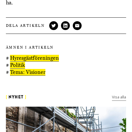
ha.
DELA ARTIKELN
ÄMNEN I ARTIKELN
#
Hyresgästföreningen
#
Politik
#
Tema: Visioner
Visa alla
[
NYHET
]