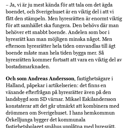
– Ja, vi är ju mest kända för att tala om det ägda
boendet, och Sverigehuset är en viktig del i att vi
fått den stämpeln. Men hyresrätten är enormt viktig
för att samhället ska fungera. Den behövs där man
behöver ett snabbt boende. Andelen som bor i
hyresrätt kan man möjligen minska något. Men
eftersom hyresrätter hela tiden omvandlas till ägt
boende måste man hela tiden bygga mer. Så
hyresrätten kommer fortsatt att vara en viktig del av
bostadsmarknaden.
Och som Andreas Andersson
, fastighetsägare i
Halland, påpekar i artikelserien: det finns en
växande efterfrågan på hyresrätter även på den
landsbygd som SD värnar. Mikael Eskilandersson
konstaterar att det går utmärkt att kombinera med
drömmen om Sverigehuset. I hans hemkommun
Örkelljunga bygger det kommunala
fastighetsbolaget småhus upplåtna med hyresrätt.