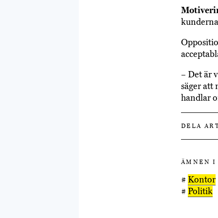
Motiveri
kunderna, 
Oppositio
acceptabl
– Det är 
säger att 
handlar om
DELA AR
ÄMNEN I
#
Kontor
#
Politik