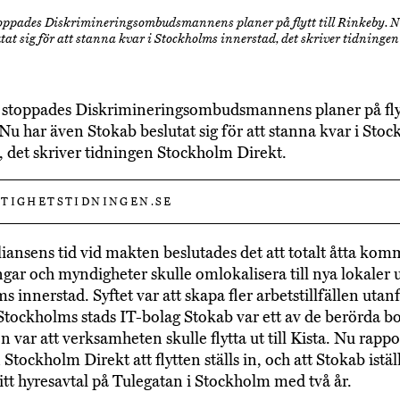
stoppades Diskrimineringsombudsmannens planer på flytt till Rinkeby. 
tat sig för att stanna kvar i Stockholms innerstad, det skriver tidninge
i stoppades Diskrimineringsombudsmannens planer på flytt
Nu har även Stokab beslutat sig för att stanna kvar i Sto
, det skriver tidningen Stockholm Direkt.
TIGHETSTIDNINGEN.SE
iansens tid vid makten beslutades det att totalt åtta ko
ngar och myndigheter skulle omlokalisera till nya lokaler 
 innerstad. Syftet var att skapa fler arbetstillfällen utan
 Stockholms stads IT-bolag Stokab var ett av de berörda b
 var att verksamheten skulle flytta ut till Kista. Nu rappo
Stockholm Direkt att flytten ställs in, och att Stokab istäl
sitt hyresavtal på Tulegatan i Stockholm med två år.