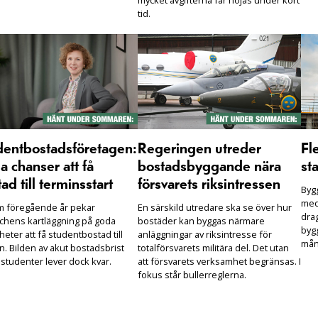
mycket avgifterna får höjas under kort
tid.
dentbostadsföretagen:
Regeringen utreder
Fl
 chanser att få
bostadsbyggande nära
sta
ad till terminsstart
försvarets riksintressen
Bygg
med
m föregående år pekar
En särskild utredare ska se över hur
drag
chens kartläggning på goda
bostäder kan byggas närmare
bygg
heter att få studentbostad till
anläggningar av riksintresse för
mån
n. Bilden av akut bostadsbrist
totalförsvarets militära del. Det utan
 studenter lever dock kvar.
att försvarets verksamhet begränsas. I
fokus står bullerreglerna.