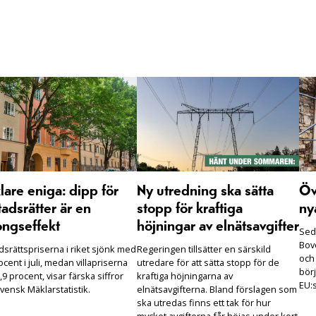
are eniga: dipp för
Ny utredning ska sätta
Öv
adsrätter är en
stopp för kraftiga
ny
ongseffekt
höjningar av elnätsavgifter
Seda
Bove
dsrättspriserna i riket sjönk med
Regeringen tillsätter en särskild
och
ocent i juli, medan villapriserna
utredare för att sätta stopp för de
börj
,9 procent, visar färska siffror
kraftiga höjningarna av
EU:s
vensk Mäklarstatistik.
elnätsavgifterna. Bland förslagen som
ska utredas finns ett tak för hur