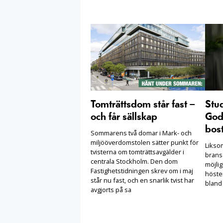
Tomträttsdom står fast –
Stu
och får sällskap
Goda
bost
Sommarens två domar i Mark- och
miljööverdomstolen sätter punkt för
Likso
tvisterna om tomträttsavgälder i
brans
centrala Stockholm. Den dom
möjlig
Fastighetstidningen skrev om i maj
höste
står nu fast, och en snarlik tvist har
bland
avgjorts på sa