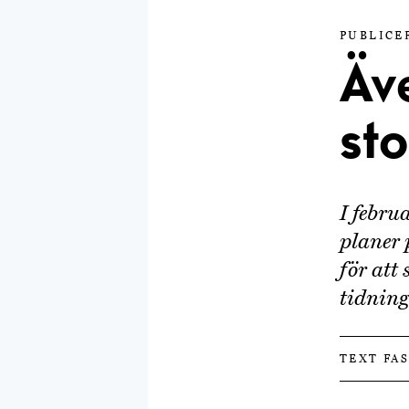
PUBLICER
Äve
st
I febr
planer 
för att
tidning
TEXT FA