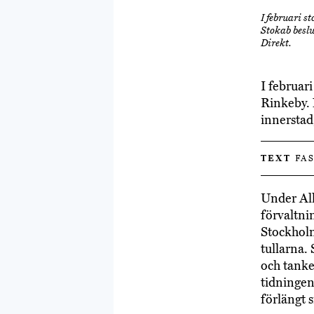
I februari 
Stokab beslu
Direkt.
I februar
Rinkeby. 
innerstad
TEXT
FAS
Under All
förvaltni
Stockholms
tullarna.
och tanken
tidningen 
förlängt 