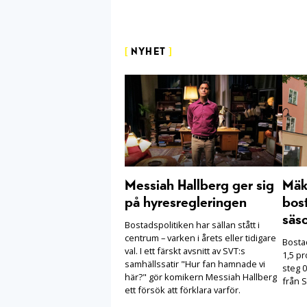
[
NYHET
]
Messiah Hallberg ger sig
Mäkl
på hyresregleringen
bost
säs
Bostadspolitiken har sällan stått i
centrum – varken i årets eller tidigare
Bosta
val. I ett färskt avsnitt av SVT:s
1,5 pr
samhällssatir "Hur fan hamnade vi
steg 0
här?" gör komikern Messiah Hallberg
från S
ett försök att förklara varför.