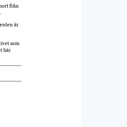
bort från
.
enten är
tivet som
et här