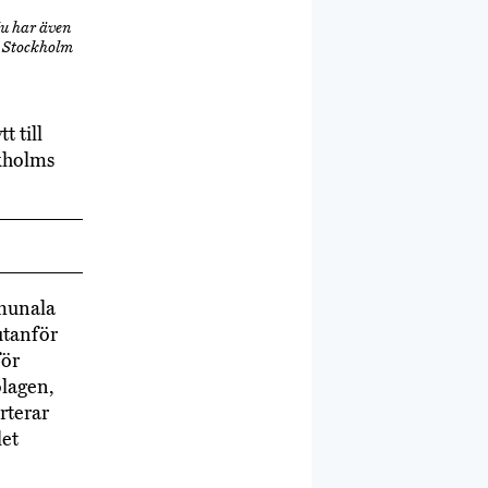
Nu har även
n Stockholm
 till
ckholms
mmunala
utanför
för
olagen,
rterar
let