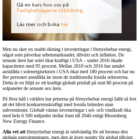
Men nu sker en snabb ökning i investeringar i förnyelsebar energi,
något som påverkar arbetsmarknader, tillväxt och inflation. De
senaste åren har solel ökat kraftigt i USA – under 2016 ökade
kapaciteten med 95 procent. Mellan 2010 och 2016 har antalet
anställda i solenergisektorn i USA ökat med 180 procent och har nu
fler personer anställda än inom de traditionella fossila sektorerna.
Detta är en följd av ett kraftigt globalt prisfall på runt 80 procent på
solpaneler de senaste sex åren.
På flera håll i världen har priserna på förnyelsebar energi fallit så fort
att det blivit konkurrenskraftigt med fossila bränslen utan
subventioner. Globalt väntas investeringar i sol- och vindkraft öka
med hela 6 500 miljarder dollar fram till 2040 enligt Bloomberg
New Energy Finance.
Alla vet att
förnyelsebar energi är nödvändig för att bromsa den
globala uppvärmningen, men den är även positiv för global tillväxt