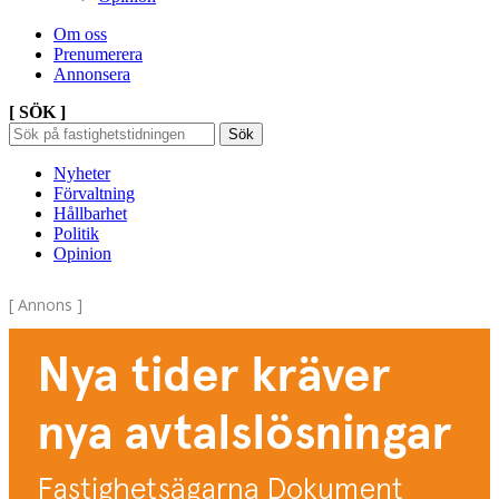
Om oss
Prenumerera
Annonsera
[ SÖK ]
Sök
Sök
Sök
efter:
Nyheter
Förvaltning
Hållbarhet
Politik
Opinion
[ Annons ]