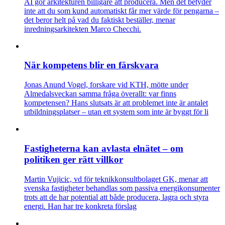
AI gör arkitekturen billigare att producera. Men det betyder
inte att du som kund automatiskt får mer värde för pengarna –
det beror helt på vad du faktiskt beställer, menar
inredningsarkitekten Marco Checchi.
När kompetens blir en färskvara
Jonas Anund Vogel, forskare vid KTH, mötte under
Almedalsveckan samma fråga överallt: var finns
kompetensen? Hans slutsats är att problemet inte är antalet
utbildningsplatser – utan ett system som inte är byggt för li
Fastigheterna kan avlasta elnätet – om
politiken ger rätt villkor
Martin Vujicic, vd för teknikkonsultbolaget GK, menar att
svenska fastigheter behandlas som passiva energikonsumenter
trots att de har potential att både producera, lagra och styra
energi. Han har tre konkreta förslag