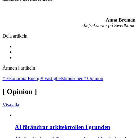
Anna Breman
chefsekonom på Swedbank
Dela artikeln
Ämnen i artikeln
#
Ekonomi
#
Energi
#
Fastighetsbranschen
#
Opinion
[
Opinion
]
Visa alla
AI förändrar arkitektrollen i grunden