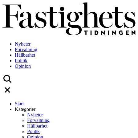
Skip
to
content
Nyheter
Förvaltning
Hållbarhet
Politik
Opinion
Start
Kategorier
Nyheter
Förvaltning
Hållbarhet
Politik
Opinion