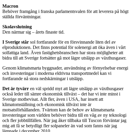
Macron
Behöver framgång i franska parlamentsvalen för att leverera på högt
ställda förväntningar.
Skolavslutning
Den närmar sig – årets finaste tid.
I Sverige står
sol fortfarande för en försvinnande liten del av
elproduktionen. Det finns potential för solenergi att öka även i vårt
solfattiga land. Även fastighetsbranschen har stora möjligheter att
bidra till att Sverige fortsätter gå mot lägre utsläpp av växthusgaser.
Genom klimatsmarta byggnader, användning av förnyelsebar energi
och investeringar i moderna eldrivna transportmedel kan vi
fortfarande nå stora nedskärningar i utsläpp.
Det är tyvärr
en väl spridd myt att lägre utsläpp av växthusgaser
också leder till sämre ekonomisk tillväxt – det har vi inte minst i
Sverige motbevisat. Allt fler, även i USA, har insett att
klimatomställning och ekonomisk tillväxt inte är
motsatsförhållanden. Tvärtom kan de behov av klimatsmarta
investeringar som världen behöver bidra till en våg av ny teknologi
och fler jobbtillfällen. När jag åker tillbaka till Tuscon förväntar jag
mig att få se betydligt fler solpaneler än vad som fanns när jag
lämnade i december 2010.