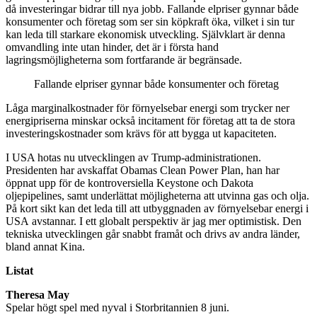
då investeringar bidrar till nya jobb. Fallande elpriser gynnar både
konsumenter och företag som ser sin köpkraft öka, vilket i sin tur
kan leda till starkare ekonomisk utveckling. Självklart är denna
omvandling inte utan hinder, det är i första hand
lagringsmöjligheterna som fortfarande är begränsade.
Fallande elpriser gynnar både konsumenter och företag
Låga marginalkostnader för förnyelsebar energi som trycker ner
energipriserna minskar också incitament för företag att ta de stora
investeringskostnader som krävs för att bygga ut kapaciteten.
I USA hotas nu utvecklingen av Trump-administrationen.
Presidenten har avskaffat Obamas Clean Power Plan, han har
öppnat upp för de kontroversiella Keystone och Dakota
oljepipelines, samt underlättat möjligheterna att utvinna gas och olja.
På kort sikt kan det leda till att utbyggnaden av förnyelsebar energi i
USA avstannar. I ett globalt perspektiv är jag mer optimistisk. Den
tekniska utvecklingen går snabbt framåt och drivs av andra länder,
bland annat Kina.
Listat
Theresa May
Spelar högt spel med nyval i Storbritannien 8 juni.