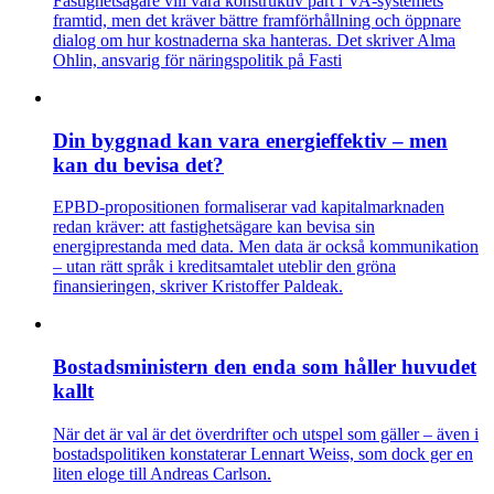
Fastighetsägare vill vara konstruktiv part i VA-systemets
framtid, men det kräver bättre framförhållning och öppnare
dialog om hur kostnaderna ska hanteras. Det skriver Alma
Ohlin, ansvarig för näringspolitik på Fasti
Din byggnad kan vara energieffektiv – men
kan du bevisa det?
EPBD-propositionen formaliserar vad kapitalmarknaden
redan kräver: att fastighetsägare kan bevisa sin
energiprestanda med data. Men data är också kommunikation
– utan rätt språk i kreditsamtalet uteblir den gröna
finansieringen, skriver Kristoffer Paldeak.
Bostadsministern den enda som håller huvudet
kallt
När det är val är det överdrifter och utspel som gäller – även i
bostadspolitiken konstaterar Lennart Weiss, som dock ger en
liten eloge till Andreas Carlson.