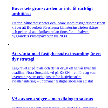
Boverkets gränsvärden är inte tillräckligt
ambitiösa
Tretton hållbarhetschefer och ledare inom fastighetsbranschen
kräver att Boverkets föreslagna klimatgränsvärden skärps —
och pekar på att tekniken redan finns för att halvera
byggandets klimatpåverkan till 2030.
Att vänta med fastighetsnära insamling är en
dyr strategi
Lagkravet är på plats och det är drygt ett halvår kvar till
deadline. Nora Sørsdahl, vd på REEN – ett företag som
levererar system och tjänster för fastighetsnära
avfallshantering – uppmanar fastighetsbolagen att slut
VA-taxorna stiger – men dialogen saknas