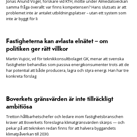
Jonas Anund Vogel, forskare vid KTH, mötte under Almedalsveckan
samma fråga överallt: var finns kompetensen? Hans slutsats är att
problemet inte är antalet utbildningsplatser – utan ett system som
inte är byggt för li
Fastigheterna kan avlasta elnätet – om
politiken ger rätt villkor
Martin Vujicic, vd för teknikkonsultbolaget GK, menar att svenska
fastigheter behandlas som passiva energikonsumenter trots att de
har potential att både producera, lagra och styra energi. Han har tre
konkreta förslag
Boverkets gränsvärden är inte tillräckligt
ambitiösa
Tretton hållbarhetschefer och ledare inom fastighetsbranschen
kräver att Boverkets föreslagna klimatgränsvärden skärps — och
pekar på att tekniken redan finns för att halvera byggandets
klimatpåverkan till 2030.