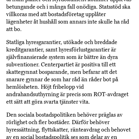
betungande och i många fall onödiga. Statsstöd ska
villkoras med att bostadsföretag upplåter
lägenheter åt hushåll som annars inte skulle ha råd
att bo.
Statliga hyresgarantier, utökade och breddade
kreditgarantier, samt hyresförlustgarantier är
självfinansierade system som är bättre än dyra
subventioner. Centerpartiet är positiva till ett
skattegynnat bosparande, men befarar att det
snarare gynnar de som har råd än råder bot på
hemlösheten. Höjt fribelopp vid
andrahandsuthyrning är precis som ROT-avdraget
ett sätt att göra svarta tjänster vita.
Den sociala bostadspolitiken behöver präglas av
rörlighet och fler bostäder. Därför behöver
hyressättning, flyttskatter, ränteavdrag och behovet
av en social bostadspolitik ses som delar av en