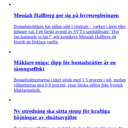
Messiah Hallberg ger sig på hyresregleringen
Bostadspolitiken har sällan stått i centrum – varken i årets eller
tidigare val. I ett färskt avsnitt av SVT:s samhällssatir "Hur
fan hamnade vi här?" gör komikern Messiah Hallberg ett
försök att förklara varför.
Mäklare eniga: dipp för bostadsrätter är en
säsongseffekt
Bostadsrättspriserna i riket sjönk med 1,5 procent i juli, medan
villapriserna steg 0,9 procent, visar färska siffror från Svensk
Mäklarstatistik.
Ny utredning ska sätta stopp för kraftiga
höjningar av elnätsavgifter