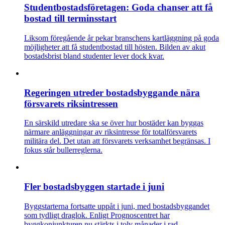
Studentbostadsföretagen: Goda chanser att få
bostad till terminsstart
Liksom föregående år pekar branschens kartläggning på goda
möjligheter att få studentbostad till hösten. Bilden av akut
bostadsbrist bland studenter lever dock kvar.
Regeringen utreder bostadsbyggande nära
försvarets riksintressen
En särskild utredare ska se över hur bostäder kan byggas
närmare anläggningar av riksintresse för totalförsvarets
militära del. Det utan att försvarets verksamhet begränsas. I
fokus står bullerreglerna.
Fler bostadsbyggen startade i juni
Byggstarterna fortsatte uppåt i juni, med bostadsbyggandet
som tydligt draglok. Enligt Prognoscentret har
byggkonjunkturen nu stärkts i tolv månader i rad.