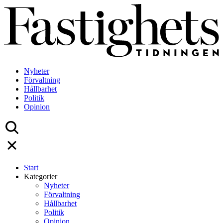
Skip
to
content
Nyheter
Förvaltning
Hållbarhet
Politik
Opinion
Start
Kategorier
Nyheter
Förvaltning
Hållbarhet
Politik
Opinion