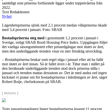
samtidigt som priserna fortfarande ligger under toppnivåerna från
2022.
Text Redaktionen
Nyhet
Lägenhetspriserna sjönk med 2,1 procent medan villapriserna ökade
med 3,4 procent i januari. Foto: SBAB
Bostadspriserna steg med
i genomsnitt 1,2 procent i januari i
Sverige, enligt SBAB Booli Housing Price Index. Uppgången följer
det vanliga säsongsmönstret efter prisnedgångar mot slutet av året,
men den underliggande trenden visar en mer försiktig utveckling.
– Bostadspriserna brukar som regel stiga i januari efter att ha fallit
mot slutet av året innan. Så är fallet även i år. Tittar man i stället på
den beräknade underliggande trenden stod dock priserna stilla i
januari och trenden mattas dessutom av. Det är med andra ord ingen
kickstart vi pratar om för bostadspriserna i inledningen av året, säger
Robert Boije, chefsekonom på SBAB.
[ Annons ]
Trots januariuppgången ligger bostadspriserna knappt 11 procent