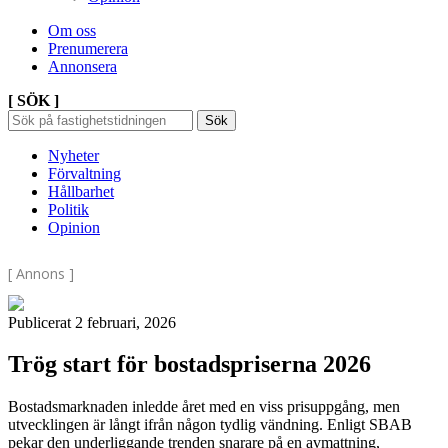
Om oss
Prenumerera
Annonsera
[ SÖK ]
Sök
Sök
Sök
efter:
Nyheter
Förvaltning
Hållbarhet
Politik
Opinion
[ Annons ]
Publicerat 2 februari, 2026
Trög start för bostadspriserna 2026
Bostadsmarknaden inledde året med en viss prisuppgång, men
utvecklingen är långt ifrån någon tydlig vändning. Enligt SBAB
pekar den underliggande trenden snarare på en avmattning,