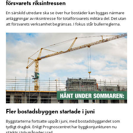
försvarets riksintressen
En särskild utredare ska se över hur bostäder kan byggas närmare
anläggningar av riksintresse för totalförsvarets militära del. Det utan
att försvarets verksamhet begränsas. I fokus står bullerreglerna.
Fler bostadsbyggen startade i juni
Byggstarterna fortsatte uppåt i juni, med bostadsbyggandet som
tydligt draglok. Enligt Prognoscentret har byggkonjunkturen nu
stärkts i tolv månader i rad.