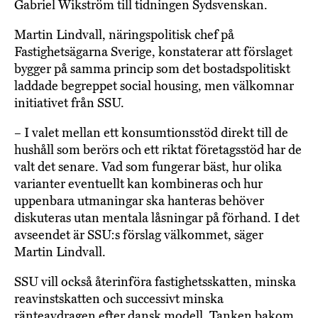
Gabriel Wikström till tidningen Sydsvenskan.
Martin Lindvall, näringspolitisk chef på
Fastighetsägarna Sverige, konstaterar att förslaget
bygger på samma princip som det bostadspolitiskt
laddade begreppet social housing, men välkomnar
initiativet från SSU.
– I valet mellan ett konsumtionsstöd direkt till de
hushåll som berörs och ett riktat företagsstöd har de
valt det senare. Vad som fungerar bäst, hur olika
varianter eventuellt kan kombineras och hur
uppenbara utmaningar ska hanteras behöver
diskuteras utan mentala låsningar på förhand. I det
avseendet är SSU:s förslag välkommet, säger
Martin Lindvall.
SSU vill också återinföra fastighetsskatten, minska
reavinstskatten och successivt minska
ränteavdragen efter dansk modell. Tanken bakom