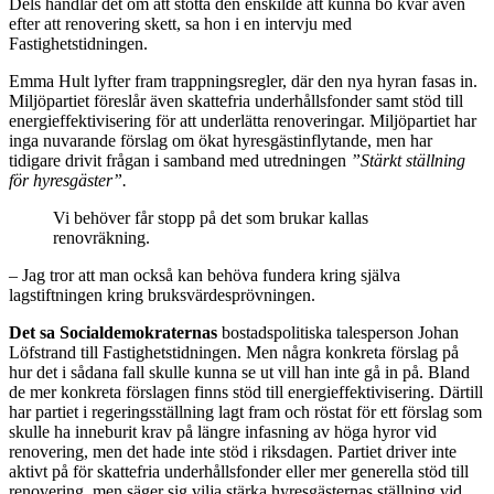
Dels handlar det om att stötta den enskilde att kunna bo kvar även
efter att renovering skett, sa hon i en intervju med
Fastighetstidningen.
Emma Hult lyfter fram trappningsregler, där den nya hyran fasas in.
Miljöpartiet föreslår även skattefria underhållsfonder samt stöd till
energieffektivisering för att underlätta renoveringar. Miljöpartiet har
inga nuvarande förslag om ökat hyresgästinflytande, men har
tidigare drivit frågan i samband med utredningen
”Stärkt ställning
för hyresgäster”.
Vi behöver får stopp på det som brukar kallas
renovräkning.
– Jag tror att man också kan behöva fundera kring själva
lagstiftningen kring bruksvärdesprövningen.
Det sa Socialdemokraternas
bostadspolitiska talesperson Johan
Löfstrand till Fastighetstidningen. Men några konkreta förslag på
hur det i sådana fall skulle kunna se ut vill han inte gå in på. Bland
de mer konkreta förslagen finns stöd till energieffektivisering. Därtill
har partiet i regeringsställning lagt fram och röstat för ett förslag som
skulle ha inneburit krav på längre infasning av höga hyror vid
renovering, men det hade inte stöd i riksdagen. Partiet driver inte
aktivt på för skattefria underhållsfonder eller mer generella stöd till
renovering, men säger sig vilja stärka hyresgästernas ställning vid