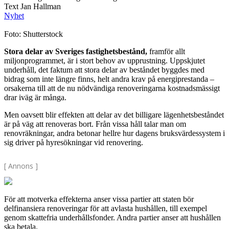
Text Jan Hallman
Nyhet
Foto: Shutterstock
Stora delar av Sveriges fastighetsbestånd,
framför allt
miljonprogrammet, är i stort behov av upprustning. Uppskjutet
underhåll, det faktum att stora delar av beståndet byggdes med
bidrag som inte längre finns, helt andra krav på energiprestanda –
orsakerna till att de nu nödvändiga renoveringarna kostnadsmässigt
drar iväg är många.
Men oavsett blir effekten att delar av det billigare lägenhetsbeståndet
är på väg att renoveras bort. Från vissa håll talar man om
renovräkningar, andra betonar hellre hur dagens bruksvärdessystem i
sig driver på hyresökningar vid renovering.
[ Annons ]
För att motverka effekterna anser vissa partier att staten bör
delfinansiera renoveringar för att avlasta hushållen, till exempel
genom skattefria underhållsfonder. Andra partier anser att hushållen
ska betala.