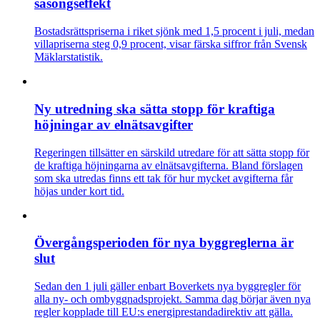
säsongseffekt
Bostadsrättspriserna i riket sjönk med 1,5 procent i juli, medan
villapriserna steg 0,9 procent, visar färska siffror från Svensk
Mäklarstatistik.
Ny utredning ska sätta stopp för kraftiga
höjningar av elnätsavgifter
Regeringen tillsätter en särskild utredare för att sätta stopp för
de kraftiga höjningarna av elnätsavgifterna. Bland förslagen
som ska utredas finns ett tak för hur mycket avgifterna får
höjas under kort tid.
Övergångsperioden för nya byggreglerna är
slut
Sedan den 1 juli gäller enbart Boverkets nya byggregler för
alla ny- och ombyggnadsprojekt. Samma dag börjar även nya
regler kopplade till EU:s energiprestandadirektiv att gälla.