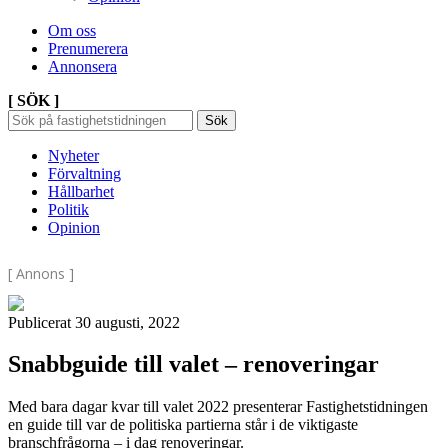
Om oss
Prenumerera
Annonsera
[ SÖK ]
Sök
Sök
Sök
efter:
Nyheter
Förvaltning
Hållbarhet
Politik
Opinion
[ Annons ]
Publicerat 30 augusti, 2022
Snabbguide till valet – renoveringar
Med bara dagar kvar till valet 2022 presenterar Fastighetstidningen
en guide till var de politiska partierna står i de viktigaste
branschfrågorna – i dag renoveringar.