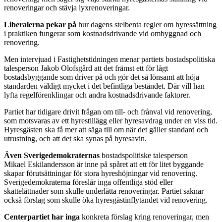
renoveringar och stävja lyxrenoveringar.
Liberalerna pekar på
hur dagens stelbenta regler om hyressättning
i praktiken fungerar som kostnadsdrivande vid ombyggnad och
renovering.
Men intervjuad i Fastighetstidningen menar partiets bostadspolitiska
talesperson Jakob Olofsgård att det främst ett för lågt
bostadsbyggande som driver på och gör det så lönsamt att höja
standarden väldigt mycket i det befintliga beståndet. Där vill han
lyfta regelförenklingar och andra kostnadsdrivande faktorer.
Partiet har tidigare drivit frågan om till- och frånval vid renovering,
som motsvaras av ett hyrestillägg eller hyresavdrag under en viss tid.
Hyresgästen ska få mer att säga till om när det gäller standard och
utrustning, och att det ska synas på hyresavin.
Även Sverigedemokraternas
bostadspolitiske talesperson
Mikael Eskilandersson är inne på spåret att ett för litet byggande
skapar förutsättningar för stora hyreshöjningar vid renovering.
Sverigedemokraterna föreslår inga offentliga stöd eller
skattelättnader som skulle underlätta renoveringar. Partiet saknar
också förslag som skulle öka hyresgästinflytandet vid renovering.
Centerpartiet har inga
konkreta förslag kring renoveringar, men