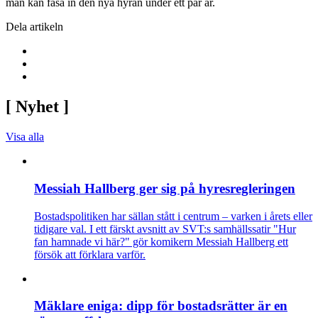
man kan fasa in den nya hyran under ett par år.
Dela artikeln
[
Nyhet
]
Visa alla
Messiah Hallberg ger sig på hyresregleringen
Bostadspolitiken har sällan stått i centrum – varken i årets eller
tidigare val. I ett färskt avsnitt av SVT:s samhällssatir "Hur
fan hamnade vi här?" gör komikern Messiah Hallberg ett
försök att förklara varför.
Mäklare eniga: dipp för bostadsrätter är en