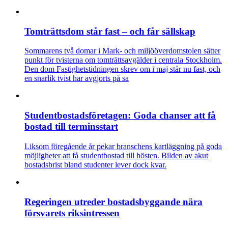
Tomträttsdom står fast – och får sällskap
Sommarens två domar i Mark- och miljööverdomstolen sätter
punkt för tvisterna om tomträttsavgälder i centrala Stockholm.
Den dom Fastighetstidningen skrev om i maj står nu fast, och
en snarlik tvist har avgjorts på sa
Studentbostadsföretagen: Goda chanser att få
bostad till terminsstart
Liksom föregående år pekar branschens kartläggning på goda
möjligheter att få studentbostad till hösten. Bilden av akut
bostadsbrist bland studenter lever dock kvar.
Regeringen utreder bostadsbyggande nära
försvarets riksintressen