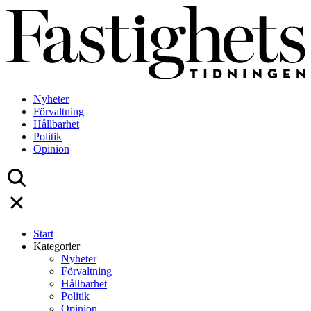
Skip
to
content
Nyheter
Förvaltning
Hållbarhet
Politik
Opinion
Start
Kategorier
Nyheter
Förvaltning
Hållbarhet
Politik
Opinion