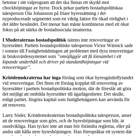
betonar i sitt valprogram att det ska finnas ett skydd mot
chockhöjningar av hyror. Dock pekar partiets bostadspolitiskaa
talesperson Ola Johansson på friare hyressättning i det
nyproducerade segmentet som en viktig faktor för ökad rörlighet i
det äldre beståndet. Det menar han måste kombineras med ett ökat
fokus på att stärka de bostadssociala insatserna.
I Moderaternas bostadspolitisk
nämns inte renoveringar av
hyresrätter. Partiets bostadspolitiske talesperson Victor Wärnick sade
i somras till Fastighetstidningen att problemet med dyra renoveringar
är bruksvärdessystemet som
”omöjliggör att få lönsamhet i ett
löpande underhåll och driver på standardhöjningar vid
renoveringar”.
Kristdemokraterna har inga
förslag som ökar hyresgästinflytandet
vid renoveringar. Det finns ett förslag kopplat till renovering av
hyresrätter i partiets bostadspolitiska motion, där de föreslår att göra
det möjligt att ombilda hyresrätter till ägarlägenheter. Det skulle,
enligt partiet, lösgöra kapital som fastighetsägaren kan använda för
att renovera.
Larry Söder, Kristdemokraternas bostadspolitiska talesperson, anser
att de renoveringar som görs, och de hyreshöjningar som blir, är
oundvikliga. Han tycker inte att man bör förändra reglerna, eller på
andra sätt hålla nere hyreshöjningen. Han förespråkar ett system där