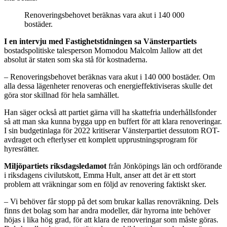
Renoveringsbehovet beräknas vara akut i 140 000
bostäder.
I en intervju med Fastighetstidningen sa Vänsterpartiets
bostadspolitiske talesperson Momodou Malcolm Jallow att det
absolut är staten som ska stå för kostnaderna.
– Renoveringsbehovet beräknas vara akut i 140 000 bostäder. Om
alla dessa lägenheter renoveras och energieffektiviseras skulle det
göra stor skillnad för hela samhället.
Han säger också att partiet gärna vill ha skattefria underhållsfonder
så att man ska kunna bygga upp en buffert för att klara renoveringar.
I sin budgetinlaga för 2022 kritiserar Vänsterpartiet dessutom ROT-
avdraget och efterlyser ett komplett upprustningsprogram för
hyresrätter.
Miljöpartiets riksdagsledamot
från Jönköpings län och ordförande
i riksdagens civilutskott, Emma Hult, anser att det är ett stort
problem att vräkningar som en följd av renovering faktiskt sker.
– Vi behöver får stopp på det som brukar kallas renovräkning. Dels
finns det bolag som har andra modeller, där hyrorna inte behöver
höjas i lika hög grad, för att klara de renoveringar som måste göras.