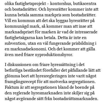
olika fastighetsprojekt – kontorshus, butikscentra
och bostadsrätter. Och hyresrätter kommer inte att
kunna betala samma markpris som bostadsrätter.
Vill en kommun att det ska byggas hyresrätter på
kommunägd mark, så kommer man att inse att
marknadspriset för marken är vad de intresserade
fastighetsägarna kan betala. Detta är inte en
subvention, utan en väl fungerande prisbildning i
en marknadsekonomi. Och det kommer att gälla
även med friare nyproduktionshyror.
I diskussionen om friare hyressättning i det
befintliga beståndet förefaller det påfallande lätt att
glömma bort att hyresregleringen inte varit något
framgångsrecept för att motverka segregationen.
Faktum är att segregationen bland de boende på
den reglerade hyresmarknaden inte skiljer sig på
något avgörande sätt från bostadsrättsmarknaden.