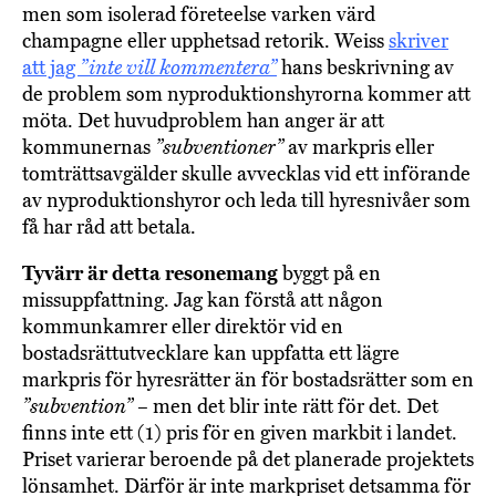
men som isolerad företeelse varken värd
champagne eller upphetsad retorik. Weiss
skriver
att jag
”inte vill kommentera”
hans beskrivning av
de problem som nyproduktionshyrorna kommer att
möta. Det huvudproblem han anger är att
kommunernas
”subventioner”
av markpris eller
tomträttsavgälder skulle avvecklas vid ett införande
av nyproduktionshyror och leda till hyresnivåer som
få har råd att betala.
Tyvärr är detta resonemang
byggt på en
missuppfattning. Jag kan förstå att någon
kommunkamrer eller direktör vid en
bostadsrättutvecklare kan uppfatta ett lägre
markpris för hyresrätter än för bostadsrätter som en
”subvention”
– men det blir inte rätt för det. Det
finns inte ett (1) pris för en given markbit i landet.
Priset varierar beroende på det planerade projektets
lönsamhet. Därför är inte markpriset detsamma för