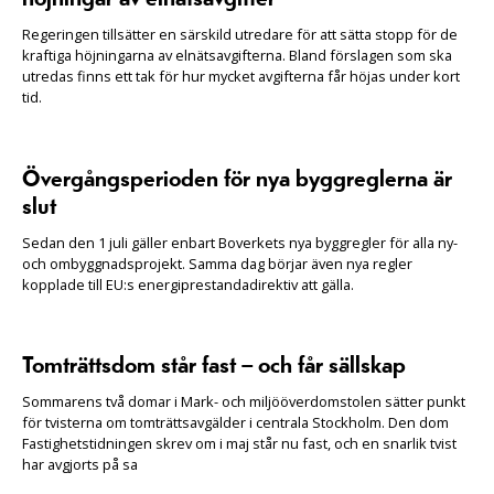
Regeringen tillsätter en särskild utredare för att sätta stopp för de
kraftiga höjningarna av elnätsavgifterna. Bland förslagen som ska
utredas finns ett tak för hur mycket avgifterna får höjas under kort
tid.
Övergångsperioden för nya byggreglerna är
slut
Sedan den 1 juli gäller enbart Boverkets nya byggregler för alla ny-
och ombyggnadsprojekt. Samma dag börjar även nya regler
kopplade till EU:s energiprestandadirektiv att gälla.
Tomträttsdom står fast – och får sällskap
Sommarens två domar i Mark- och miljööverdomstolen sätter punkt
för tvisterna om tomträttsavgälder i centrala Stockholm. Den dom
Fastighetstidningen skrev om i maj står nu fast, och en snarlik tvist
har avgjorts på sa