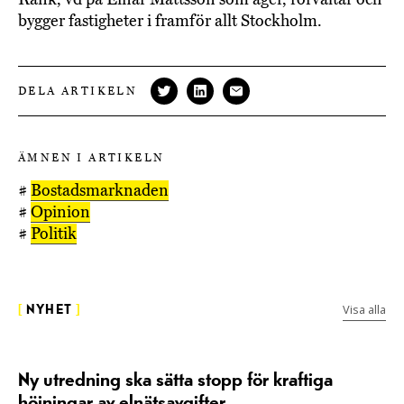
bygger fastigheter i framför allt Stockholm.
DELA ARTIKELN
ÄMNEN I ARTIKELN
#
Bostadsmarknaden
#
Opinion
#
Politik
Visa alla
[
NYHET
]
Ny utredning ska sätta stopp för kraftiga
höjningar av elnätsavgifter