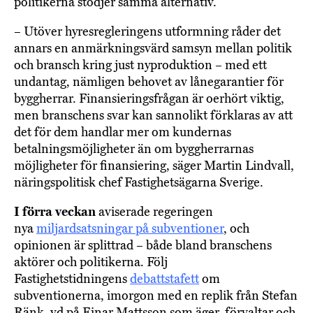
politikerna stödjer samma alternativ.
– Utöver hyresregleringens utformning råder det
annars en anmärkningsvärd samsyn mellan politik
och bransch kring just nyproduktion – med ett
undantag, nämligen behovet av lånegarantier för
byggherrar. Finansieringsfrågan är oerhört viktig,
men branschens svar kan sannolikt förklaras av att
det för dem handlar mer om kundernas
betalningsmöjligheter än om byggherrarnas
möjligheter för finansiering, säger Martin Lindvall,
näringspolitisk chef Fastighetsägarna Sverige.
I förra veckan
aviserade regeringen
nya
miljardsatsningar på subventioner
, och
opinionen är splittrad – både bland branschens
aktörer och politikerna. Följ
Fastighetstidningens
debattstafett
om
subventionerna, imorgon med en replik från Stefan
Ränk, vd på Einar Mattsson som äger, förvaltar och