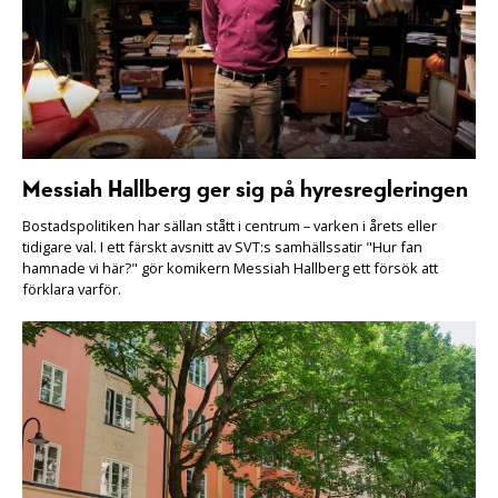
Messiah Hallberg ger sig på hyresregleringen
Bostadspolitiken har sällan stått i centrum – varken i årets eller
tidigare val. I ett färskt avsnitt av SVT:s samhällssatir "Hur fan
hamnade vi här?" gör komikern Messiah Hallberg ett försök att
förklara varför.