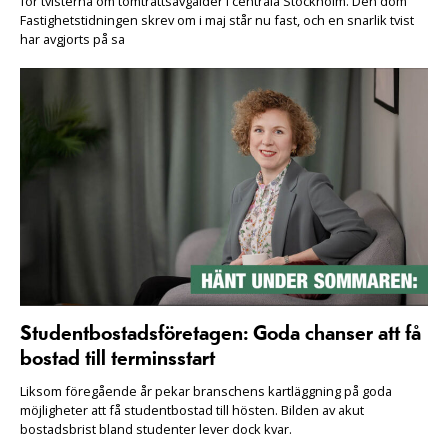
för tvisterna om tomträttsavgälder i centrala Stockholm. Den dom
Fastighetstidningen skrev om i maj står nu fast, och en snarlik tvist
har avgjorts på sa
Studentbostadsföretagen: Goda chanser att få
bostad till terminsstart
Liksom föregående år pekar branschens kartläggning på goda
möjligheter att få studentbostad till hösten. Bilden av akut
bostadsbrist bland studenter lever dock kvar.