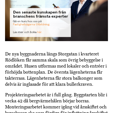
De nya byggnaderna längs Storgatan i kvarteret
Rödlöken får samma skala som övrig bebyggelse i
området. Husen utformas med lokaler och entréer i
förhöjda bottenplan. De översta lägenheterna får
takterrass. Lägenheterna får stora balkonger som
delvis är inglasade för att klara bullerkraven.
Projekteringsarbetet är i full gång. Byggstarten blir i
vecka 42 då bergvärmehålen börjar borras.
Monteringsarbetet kommer igång vid årsskiftet och
hyreshusen ska vara färdiga för inflyttning årsskiftet