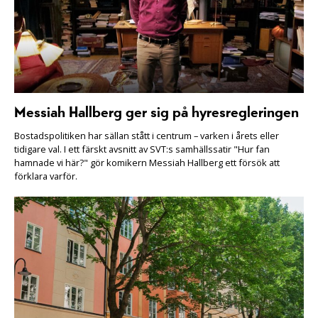
Messiah Hallberg ger sig på hyresregleringen
Bostadspolitiken har sällan stått i centrum – varken i årets eller
tidigare val. I ett färskt avsnitt av SVT:s samhällssatir "Hur fan
hamnade vi här?" gör komikern Messiah Hallberg ett försök att
förklara varför.