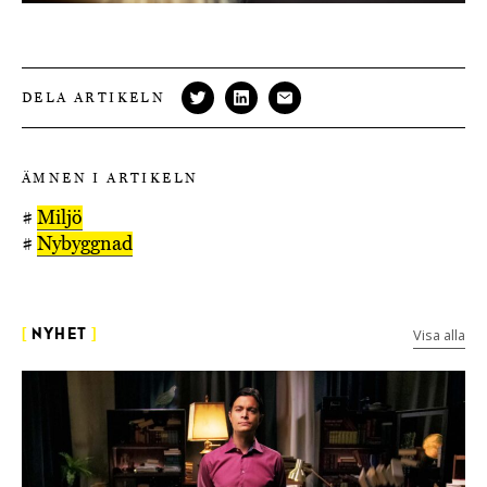
DELA ARTIKELN
ÄMNEN I ARTIKELN
#
Miljö
#
Nybyggnad
Visa alla
[
NYHET
]