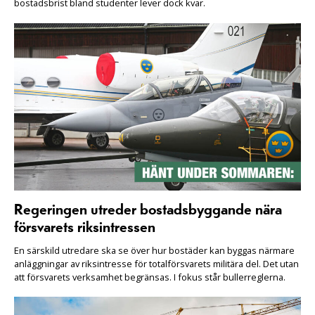
bostadsbrist bland studenter lever dock kvar.
Regeringen utreder bostadsbyggande nära
försvarets riksintressen
En särskild utredare ska se över hur bostäder kan byggas närmare
anläggningar av riksintresse för totalförsvarets militära del. Det utan
att försvarets verksamhet begränsas. I fokus står bullerreglerna.