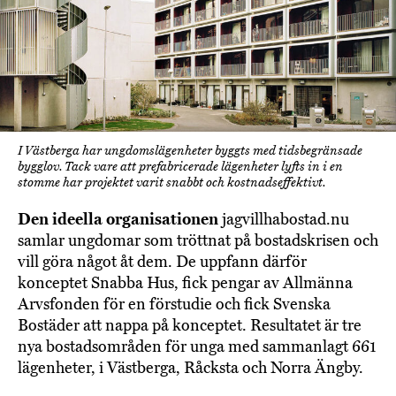
I Västberga har ungdomslägenheter byggts med tidsbegränsade
bygglov. Tack vare att prefabricerade lägenheter lyfts in i en
stomme har projektet varit snabbt och kostnadseffektivt.
Den ideella organisationen
jagvillhabostad.nu
samlar ungdomar som tröttnat på bostadskrisen och
vill göra något åt dem. De uppfann därför
konceptet Snabba Hus, fick pengar av Allmänna
Arvsfonden för en förstudie och fick Svenska
Bostäder att nappa på konceptet. Resultatet är tre
nya bostadsområden för unga med sammanlagt 661
lägenheter, i Västberga, Råcksta och Norra Ängby.