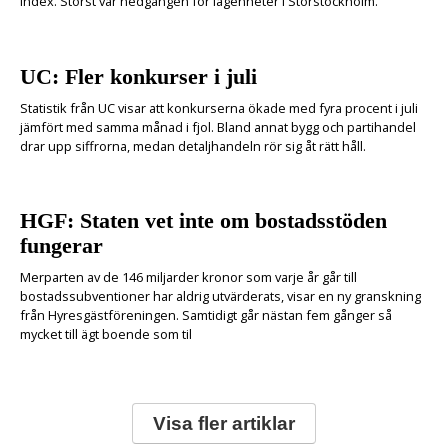
Index. Störst var nedgången för lägenheter i Storstockholm.
UC: Fler konkurser i juli
Statistik från UC visar att konkurserna ökade med fyra procent i juli
jämfört med samma månad i fjol. Bland annat bygg och partihandel
drar upp siffrorna, medan detaljhandeln rör sig åt rätt håll.
HGF: Staten vet inte om bostadsstöden
fungerar
Merparten av de 146 miljarder kronor som varje år går till
bostadssubventioner har aldrig utvärderats, visar en ny granskning
från Hyresgästföreningen. Samtidigt går nästan fem gånger så
mycket till ägt boende som til
Visa fler artiklar