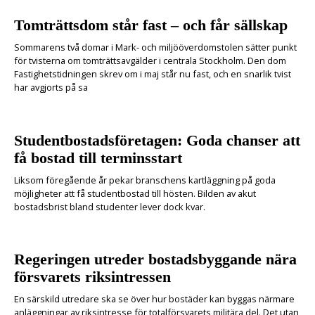
Tomträttsdom står fast – och får sällskap
Sommarens två domar i Mark- och miljööverdomstolen sätter punkt
för tvisterna om tomträttsavgälder i centrala Stockholm. Den dom
Fastighetstidningen skrev om i maj står nu fast, och en snarlik tvist
har avgjorts på sa
Studentbostadsföretagen: Goda chanser att
få bostad till terminsstart
Liksom föregående år pekar branschens kartläggning på goda
möjligheter att få studentbostad till hösten. Bilden av akut
bostadsbrist bland studenter lever dock kvar.
Regeringen utreder bostadsbyggande nära
försvarets riksintressen
En särskild utredare ska se över hur bostäder kan byggas närmare
anläggningar av riksintresse för totalförsvarets militära del. Det utan