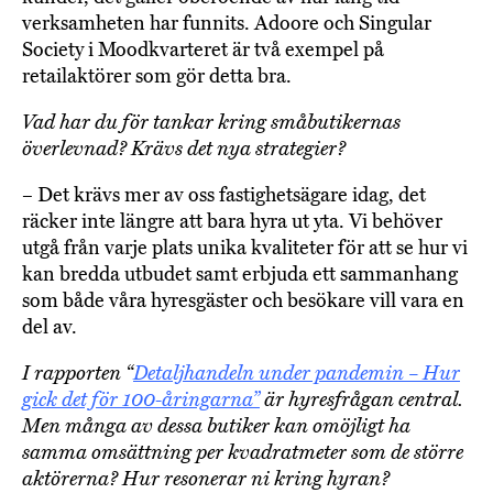
verksamheten har funnits. Adoore och Singular
Society i Moodkvarteret är två exempel på
retailaktörer som gör detta bra.
Vad har du för tankar kring småbutikernas
överlevnad? Krävs det nya strategier?
– Det krävs mer av oss fastighetsägare idag, det
räcker inte längre att bara hyra ut yta. Vi behöver
utgå från varje plats unika kvaliteter för att se hur vi
kan bredda utbudet samt erbjuda ett sammanhang
som både våra hyresgäster och besökare vill vara en
del av.
I rapporten “
Detaljhandeln under pandemin – Hur
gick det för 100-åringarna”
är hyresfrågan central.
Men många av dessa butiker kan omöjligt ha
samma omsättning per kvadratmeter som de större
aktörerna? Hur resonerar ni kring hyran?