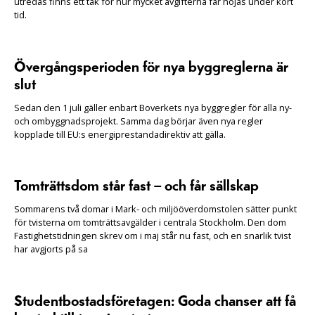
utredas finns ett tak för hur mycket avgifterna får höjas under kort
tid.
Övergångsperioden för nya byggreglerna är
slut
Sedan den 1 juli gäller enbart Boverkets nya byggregler för alla ny-
och ombyggnadsprojekt. Samma dag börjar även nya regler
kopplade till EU:s energiprestandadirektiv att gälla.
Tomträttsdom står fast – och får sällskap
Sommarens två domar i Mark- och miljööverdomstolen sätter punkt
för tvisterna om tomträttsavgälder i centrala Stockholm. Den dom
Fastighetstidningen skrev om i maj står nu fast, och en snarlik tvist
har avgjorts på sa
Studentbostadsföretagen: Goda chanser att få