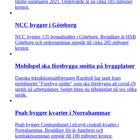
färdig sommaren 2021. Ordervärde är på cirka 185 miljoner
kronor.
NCC bygger i Göteborg
NCC bygger 135 bostadsrätter i Göteborg. Beställare är HSB
Göteborg och ordersumman uppgår till cirka 285 miljoner
kronor.
Mobilspel ska förebygga smitta på byggplatser
Danska teknikkonsultföretaget Ramboll har tagit fram
mobilspelet "Forebyg smitte" som ska förebygga att covid-19
sprids på arbetsplatser. Spelet finns nu tillgängligt på sex olika
språk.
Peab bygger kvarter i Norrahammar
Peab bygger Centrumhuset i ett nytt centralt kvarter i
Norrahammar. Beställare för är Junehem och
kontraktssumman uppgår till 100 miljoner kronor.