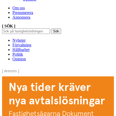
Om oss
Prenumerera
Annonsera
[ SÖK ]
Sök
Sök
Sök
efter:
Nyheter
Förvaltning
Hållbarhet
Politik
Opinion
[ Annons ]