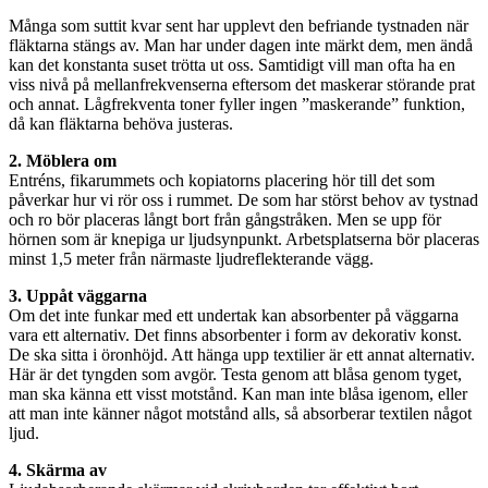
Många som suttit kvar sent har upplevt den befriande tystnaden när
fläktarna stängs av. Man har under dagen inte märkt dem, men ändå
kan det konstanta suset trötta ut oss. Samtidigt vill man ofta ha en
viss nivå på mellanfrekvenserna eftersom det maskerar störande prat
och annat. Lågfrekventa toner fyller ingen ”maskerande” funktion,
då kan fläktarna behöva justeras.
2. Möblera om
Entréns, fikarummets och kopiatorns placering hör till det som
påverkar hur vi rör oss i rummet. De som har störst behov av tystnad
och ro bör placeras långt bort från gångstråken. Men se upp för
hörnen som är knepiga ur ljudsynpunkt. Arbetsplatserna bör placeras
minst 1,5 meter från närmaste ljudreflekterande vägg.
3. Uppåt väggarna
Om det inte funkar med ett undertak kan absorbenter på väggarna
vara ett alternativ. Det finns absorbenter i form av dekorativ konst.
De ska sitta i öronhöjd. Att hänga upp textilier är ett annat alternativ.
Här är det tyngden som avgör. Testa genom att blåsa genom tyget,
man ska känna ett visst motstånd. Kan man inte blåsa igenom, eller
att man inte känner något motstånd alls, så absorberar textilen något
ljud.
4. Skärma av