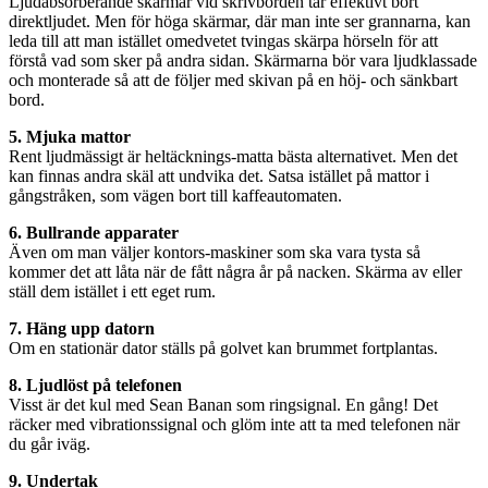
Ljudabsorberande skärmar vid skrivborden tar effektivt bort
direktljudet. Men för höga skärmar, där man inte ser grannarna, kan
leda till att man istället omedvetet tvingas skärpa hörseln för att
förstå vad som sker på andra sidan. Skärmarna bör vara ljudklassade
och monterade så att de följer med skivan på en höj- och sänkbart
bord.
5. Mjuka mattor
Rent ljudmässigt är heltäcknings-matta bästa alternativet. Men det
kan finnas andra skäl att undvika det. Satsa istället på mattor i
gångstråken, som vägen bort till kaffeautomaten.
6. Bullrande apparater
Även om man väljer kontors-maskiner som ska vara tysta så
kommer det att låta när de fått några år på nacken. Skärma av eller
ställ dem istället i ett eget rum.
7. Häng upp datorn
Om en stationär dator ställs på golvet kan brummet fortplantas.
8. Ljudlöst på telefonen
Visst är det kul med Sean Banan som ringsignal. En gång! Det
räcker med vibrationssignal och glöm inte att ta med telefonen när
du går iväg.
9. Undertak