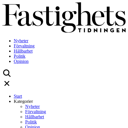
Skip
to
content
Nyheter
Förvaltning
Hållbarhet
Politik
Opinion
Start
Kategorier
Nyheter
Förvaltning
Hållbarhet
Politik
Opinion