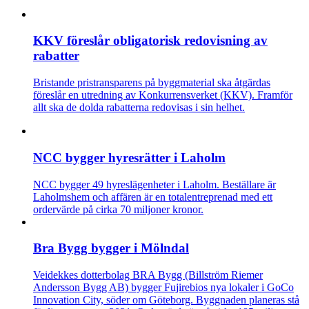
KKV föreslår obligatorisk redovisning av
rabatter
Bristande pristransparens på byggmaterial ska åtgärdas
föreslår en utredning av Konkurrensverket (KKV). Framför
allt ska de dolda rabatterna redovisas i sin helhet.
NCC bygger hyresrätter i Laholm
NCC bygger 49 hyreslägenheter i Laholm. Beställare är
Laholmshem och affären är en totalentreprenad med ett
ordervärde på cirka 70 miljoner kronor.
Bra Bygg bygger i Mölndal
Veidekkes dotterbolag BRA Bygg (Billström Riemer
Andersson Bygg AB) bygger Fujirebios nya lokaler i GoCo
Innovation City, söder om Göteborg. Byggnaden planeras stå