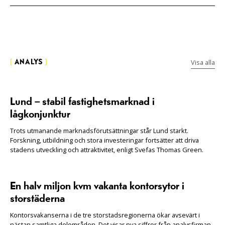
Visa alla
[
ANALYS
]
Lund – stabil fastighetsmarknad i
lågkonjunktur
Trots utmanande marknadsförutsättningar står Lund starkt.
Forskning, utbildning och stora investeringar fortsätter att driva
stadens utveckling och attraktivitet, enligt Svefas Thomas Green.
En halv miljon kvm vakanta kontorsytor i
storstäderna
Kontorsvakanserna i de tre storstadsregionerna ökar avsevärt i
nästan samtliga delområden. Det visar nya siffror från analysfirman