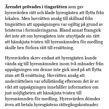
Ärendet prövades i tingsrätten
som gav
hyresvärden rätt och ålade hyresgästen att flytta från
lokalen. Men hovrätten ansåg till skillnad från
tingsrätten att uppsägningen var ogiltig på grund av
bristerna i formuleringarna. Bland annat framgick
det inte att om hyresgästen inte utnyttjade sin rätt
att hänskjuta tvisten till hyresnämnden för medling
skulle hen förlora rätt till ersättning.
Hyresvärden skrev endast att hyresgästen kunde
vända sig till hyresnämnden inom två månader från
uppsägningen om denne inte gick med på att flytta
utan att få ersättning. Hovrätten ansåg att
underrättelsen var ofullständig eftersom det är av
vikt att uppsägningen innehåller information om
just möjligheten att hänskjuta tvisten till
hyresnämnden för medling. Hyresvärden dömdes
även att betala hyresgästens rättegångskostnader.