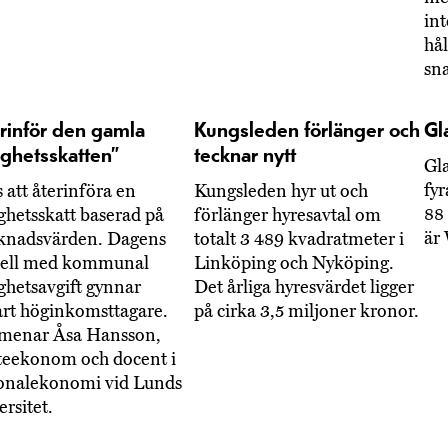
int
hål
sn
erinför den gamla
Kungsleden förlänger och
Gl
ighetsskatten”
tecknar nytt
Gl
fyr
 att återinföra en
Kungsleden hyr ut och
88 
ighetsskatt baserad på
förlänger hyresavtal om
är 
knadsvärden. Dagens
totalt 3 489 kvadratmeter i
ell med kommunal
Linköping och Nyköping.
ighetsavgift gynnar
Det årliga hyresvärdet ligger
rt höginkomsttagare.
på cirka 3,5 miljoner kronor.
menar Åsa Hansson,
teekonom och docent i
onalekonomi vid Lunds
ersitet.