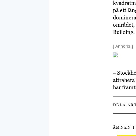
kvadratme
på ett lä
domineran
området, 
Building.
[ Annons ]
– Stockho
attrahera 
har framt
DELA AR
ÄMNEN I