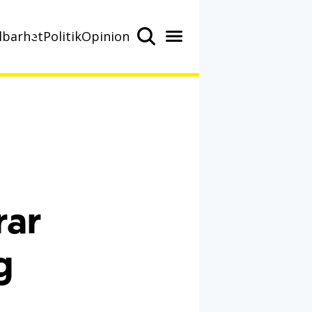
lbarhet
Politik
Opinion
rar
g