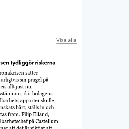
Visa alla
isen tydliggör riskerna
ronakrisen sätter
urligtvis sin prägel på
cis allt just nu.
sstämmor, där bolagens
lbarhetsrapporter skulle
nskats hårt, ställs in och
ttas fram. Filip Elland,
llbarhetschef på Castellum
ar att det är viktigt att