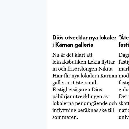
Diös utvecklar nya lokaler
”Åt
i Kärnan galleria
fast
Nu är det klart att
Dags
leksaksbutiken Lekia flyttar
fast
in och frisörslongen Nikita
mar
Hair får nya lokaler i Kärnan
mod
galleria i Östersund.
fast
Fastighetsägaren Diös
enba
påbörjar utvecklingen av
Det 
lokalerna per omgående och
skat
inflyttning beräknas ske till
nati
sommaren.
univ