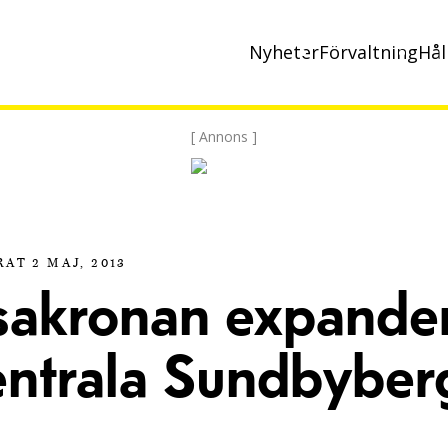
Nyheter
Förvaltning
Hål
[ Annons ]
AT 2 MAJ, 2013
sakronan expande
centrala Sundbyber