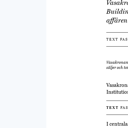
Vasakro
Buildin
affären
TEXT FA
Vasakronan 
säljer och t
Vasakrona
Instituti
TEXT
FAS
I central