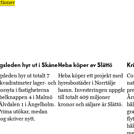
tioner
gsleden hyr ut i Skåne
Heba köper av Slättö
Kr
sleden hyr ut totalt 7
Heba köper ett projekt med
Co
kvadratmeter lager- och
hyresbostäder i Norrtälje
nat
orsyta i fastigheterna
hamn. Investeringen uppgår
pre
belknappen 4 i Malmö
till totalt 409 miljoner
År
Älvdalen 1 i Ängelholm.
kronor och säljare är Slättö.
hål
rima utökar, medan
gra
og skriver nytt.
fly
hå
men