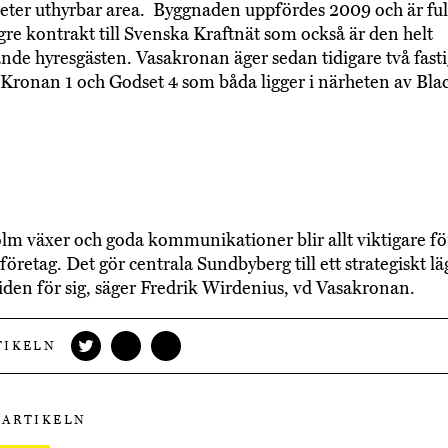
ter uthyrbar area. Byggnaden uppfördes 2009 och är ful
ngre kontrakt till Svenska Kraftnät som också är den helt
de hyresgästen. Vasakronan äger sedan tidigare två fasti
Kronan 1 och Godset 4 som båda ligger i närheten av Bla
lm växer och goda kommunikationer blir allt viktigare för
företag. Det gör centrala Sundbyberg till ett strategiskt l
iden för sig, säger Fredrik Wirdenius, vd Vasakronan.
TIKELN
 ARTIKELN