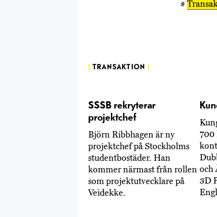
#
Transak
[
TRANSAKTION
]
SSSB rekryterar
Kun
projektchef
Kung
700 
Björn Ribbhagen är ny
kont
projektchef på Stockholms
Dub
studentbostäder. Han
och 
kommer närmast från rollen
3D P
som projektutvecklare på
Engl
Veidekke.