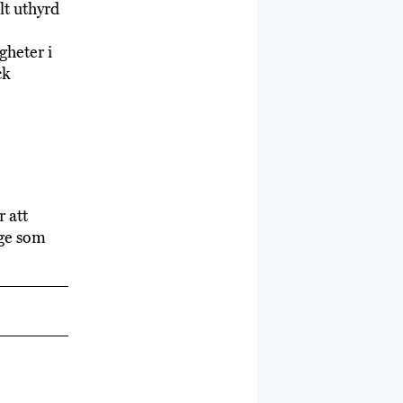
lt uthyrd
gheter i
ck
 att
äge som