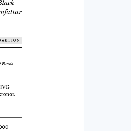
Black
omfattar
SAKTION
al Funds
 IVG
kronor.
 000