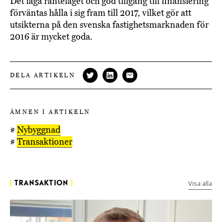
Det låga ränteläget och god tillgång till finansiering
förväntas hålla i sig fram till 2017, vilket gör att
utsikterna på den svenska fastighetsmarknaden för
2016 är mycket goda.
DELA ARTIKELN
ÄMNEN I ARTIKELN
#
Nybyggnad
#
Transaktioner
Visa alla
[
TRANSAKTION
]