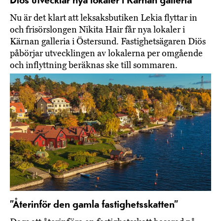
Diös utvecklar nya lokaler i Kärnan galleria
Nu är det klart att leksaksbutiken Lekia flyttar in
och frisörslongen Nikita Hair får nya lokaler i
Kärnan galleria i Östersund. Fastighetsägaren Diös
påbörjar utvecklingen av lokalerna per omgående
och inflyttning beräknas ske till sommaren.
”Återinför den gamla fastighetsskatten”